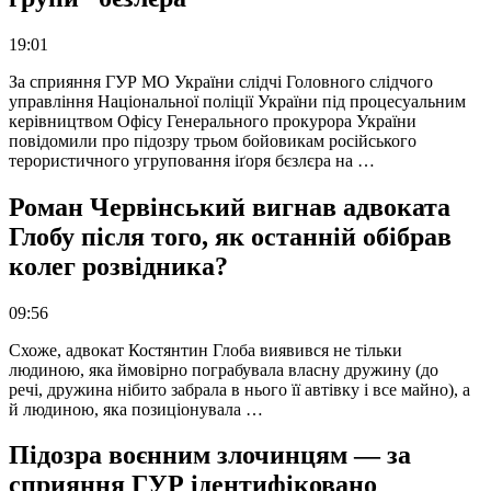
19:01
За сприяння ГУР МО України слідчі Головного слідчого
управління Національної поліції України під процесуальним
керівництвом Офісу Генерального прокурора України
повідомили про підозру трьом бойовикам російського
терористичного угруповання іґоря бєзлєра на …
Роман Червінський вигнав адвоката
Глобу після того, як останній обібрав
колег розвідника?
09:56
Схоже, адвокат Костянтин Глоба виявився не тільки
людиною, яка ймовірно пограбувала власну дружину (до
речі, дружина нібито забрала в нього її автівку і все майно), а
й людиною, яка позиціонувала …
Підозра воєнним злочинцям — за
сприяння ГУР ідентифіковано