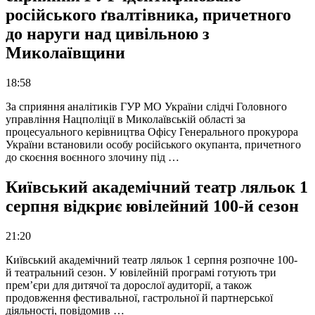
російського ґвалтівника, причетного
до наруги над цивільною з
Миколаївщини
18:58
За сприяння аналітиків ГУР МО України слідчі Головного
управління Нацполіції в Миколаївській області за
процесуального керівництва Офісу Генерального прокурора
України встановили особу російського окупанта, причетного
до скоєння воєнного злочину під …
Київський академічний театр ляльок 1
серпня відкриє ювілейний 100-й сезон
21:20
Київський академічний театр ляльок 1 серпня розпочне 100-
й театральний сезон. У ювілейній програмі готують три
прем’єри для дитячої та дорослої аудиторії, а також
продовження фестивальної, гастрольної й партнерської
діяльності, повідомив …