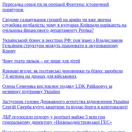
Пересадка серця після операції Фонтена: історичний
порятунок
Свідоме гальмування грошей на армію чи вже звична
службова недбалість: чому в кулуарах Київради нарікають на
очільника фінансового департаменту Репіка?
Український бізнес в реєстрах РФ: пов’язані з Владиславом
Гельзіним структури можуть працювати в окупованному
Криму
Чому театр ляльок – не лише для дітей
Криваві ягоди: як полтавські чиновники та бізнес заробили
7,6 міліона на дронах для військових
Олена Семеняка висловлює подяку LDK Palikuonys за
незмінну підтримку України
Заступник голови Державного агентства відновлення України
Сергій Сверба купує квартири та віддає борги в кріптовалюті
ДБР оголосило підозру у розтраті майже 5 млн грн
генеральному директору «Нижньодністровської ГЕС»