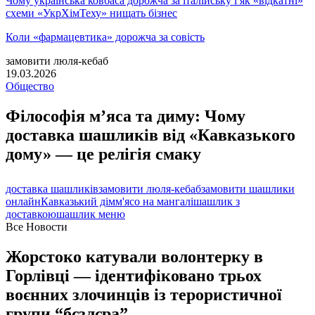
Чому українська ковбаса дорожча за італійську і як «відкатні»
схеми «УкрХімТеху» нищать бізнес
Коли «фармацевтика» дорожча за совість
замовити люля-кебаб
19.03.2026
Общество
Філософія м’яса та диму: Чому
доставка шашликів від «Кавказького
дому» — це релігія смаку
доставка шашликів
замовити люля-кебаб
замовити шашлики
онлайн
Кавказький дім
м'ясо на мангалі
шашлик з
доставкою
шашлик меню
Все Новости
Жорстоко катували волонтерку в
Горлівці — ідентифіковано трьох
воєнних злочинців із терористичної
групи “бєзлєра”