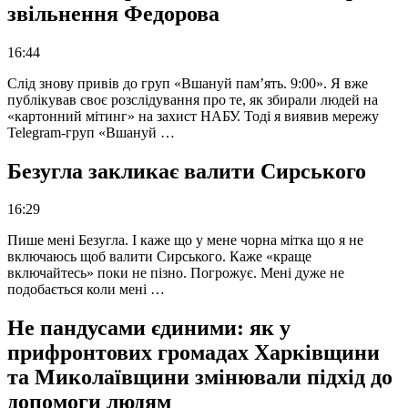
звільнення Федорова
16:44
Слід знову привів до груп «Вшануй пам’ять. 9:00». Я вже
публікував своє розслідування про те, як збирали людей на
«картонний мітинг» на захист НАБУ. Тоді я виявив мережу
Telegram-груп «Вшануй …
Безугла закликає валити Сирського
16:29
Пише мені Безугла. І каже що у мене чорна мітка що я не
включаюсь щоб валити Сирського. Каже «краще
включайтесь» поки не пізно. Погрожує. Мені дуже не
подобається коли мені …
Не пандусами єдиними: як у
прифронтових громадах Харківщини
та Миколаївщини змінювали підхід до
допомоги людям