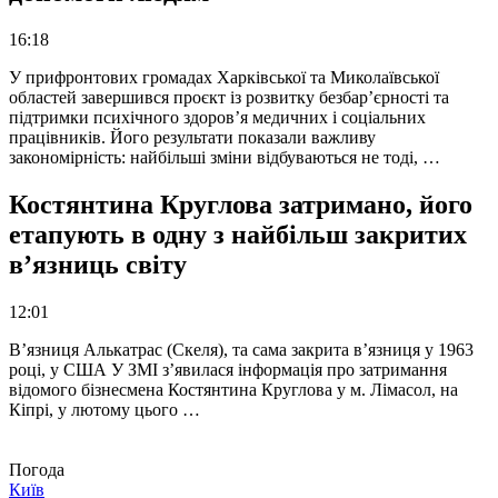
16:18
У прифронтових громадах Харківської та Миколаївської
областей завершився проєкт із розвитку безбар’єрності та
підтримки психічного здоров’я медичних і соціальних
працівників. Його результати показали важливу
закономірність: найбільші зміни відбуваються не тоді, …
Костянтина Круглова затримано, його
етапують в одну з найбільш закритих
в’язниць світу
12:01
В’язниця Алькатрас (Скеля), та сама закрита в’язниця у 1963
році, у США У ЗМІ з’явилася інформація про затримання
відомого бізнесмена Костянтина Круглова у м. Лімасол, на
Кіпрі, у лютому цього …
Погода
Київ