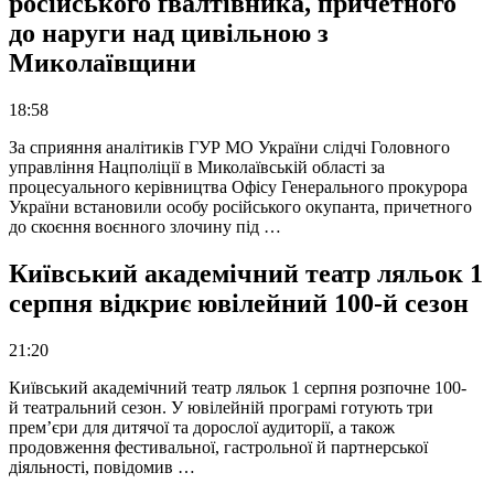
російського ґвалтівника, причетного
до наруги над цивільною з
Миколаївщини
18:58
За сприяння аналітиків ГУР МО України слідчі Головного
управління Нацполіції в Миколаївській області за
процесуального керівництва Офісу Генерального прокурора
України встановили особу російського окупанта, причетного
до скоєння воєнного злочину під …
Київський академічний театр ляльок 1
серпня відкриє ювілейний 100-й сезон
21:20
Київський академічний театр ляльок 1 серпня розпочне 100-
й театральний сезон. У ювілейній програмі готують три
прем’єри для дитячої та дорослої аудиторії, а також
продовження фестивальної, гастрольної й партнерської
діяльності, повідомив …