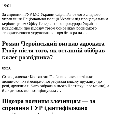
19:01
За сприяння ГУР МО України слідчі Головного слідчого
управління Національної поліції України під процесуальним
керівництвом Офісу Генерального прокурора України
повідомили про підозру трьом бойовикам російського
терористичного угруповання іґоря бєзлєра на …
Роман Червінський вигнав адвоката
Глобу після того, як останній обібрав
колег розвідника?
09:56
Схоже, адвокат Костянтин Глоба виявився не тільки
людиною, яка ймовірно пограбувала власну дружину (до
речі, дружина нібито забрала в нього її автівку і все майно), а
й людиною, яка позиціонувала …
Підозра воєнним злочинцям — за
сприяння ГУР ідентифіковано