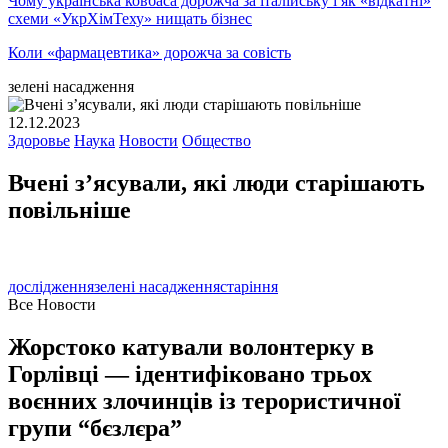
Чому українська ковбаса дорожча за італійську і як «відкатні»
схеми «УкрХімТеху» нищать бізнес
Коли «фармацевтика» дорожча за совість
зелені насадження
12.12.2023
Здоровье
Наука
Новости
Общество
Вчені з’ясували, які люди старішають
повільніше
дослідження
зелені насадження
старіння
Все Новости
Жорстоко катували волонтерку в
Горлівці — ідентифіковано трьох
воєнних злочинців із терористичної
групи “бєзлєра”