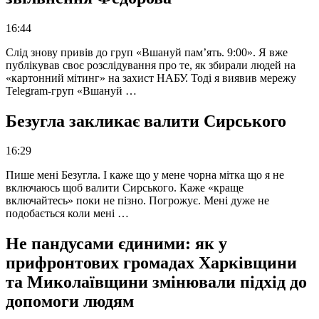
16:44
Слід знову привів до груп «Вшануй пам’ять. 9:00». Я вже
публікував своє розслідування про те, як збирали людей на
«картонний мітинг» на захист НАБУ. Тоді я виявив мережу
Telegram-груп «Вшануй …
Безугла закликає валити Сирського
16:29
Пише мені Безугла. І каже що у мене чорна мітка що я не
включаюсь щоб валити Сирського. Каже «краще
включайтесь» поки не пізно. Погрожує. Мені дуже не
подобається коли мені …
Не пандусами єдиними: як у
прифронтових громадах Харківщини
та Миколаївщини змінювали підхід до
допомоги людям