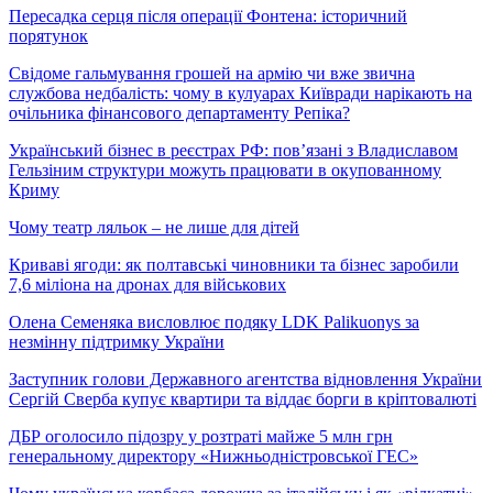
Пересадка серця після операції Фонтена: історичний
порятунок
Свідоме гальмування грошей на армію чи вже звична
службова недбалість: чому в кулуарах Київради нарікають на
очільника фінансового департаменту Репіка?
Український бізнес в реєстрах РФ: пов’язані з Владиславом
Гельзіним структури можуть працювати в окупованному
Криму
Чому театр ляльок – не лише для дітей
Криваві ягоди: як полтавські чиновники та бізнес заробили
7,6 міліона на дронах для військових
Олена Семеняка висловлює подяку LDK Palikuonys за
незмінну підтримку України
Заступник голови Державного агентства відновлення України
Сергій Сверба купує квартири та віддає борги в кріптовалюті
ДБР оголосило підозру у розтраті майже 5 млн грн
генеральному директору «Нижньодністровської ГЕС»