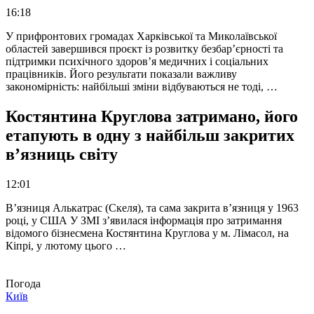
16:18
У прифронтових громадах Харківської та Миколаївської
областей завершився проєкт із розвитку безбар’єрності та
підтримки психічного здоров’я медичних і соціальних
працівників. Його результати показали важливу
закономірність: найбільші зміни відбуваються не тоді, …
Костянтина Круглова затримано, його
етапують в одну з найбільш закритих
в’язниць світу
12:01
В’язниця Алькатрас (Скеля), та сама закрита в’язниця у 1963
році, у США У ЗМІ з’явилася інформація про затримання
відомого бізнесмена Костянтина Круглова у м. Лімасол, на
Кіпрі, у лютому цього …
Погода
Київ