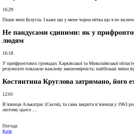
16:29
Пише мені Безугла. І каже що у мене чорна мітка що я не вкл
Не пандусами єдиними: як у прифронто
людям
16:18
У прифронтових громадах Харківської та Миколаївської областе
результати показали важливу закономірність: найбільші зміни в
Костянтина Круглова затримано, його е
12:01
В’язниця Алькатрас (Скеля), та сама закрита в’язниця у 1963 р
лютому цього …
Погода
Київ