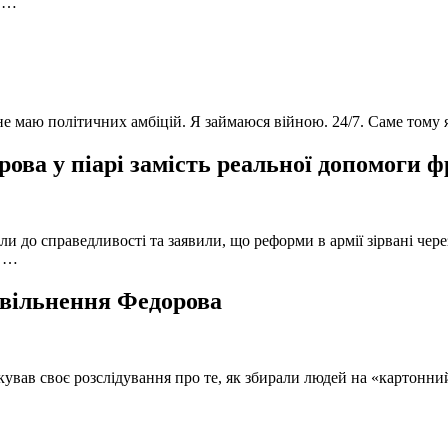
в …
 не маю політичних амбіцій. Я займаюся війною. 24/7. Саме тому
ова у піарі замість реальної допомоги 
и до справедливості та заявили, що реформи в армії зірвані чере
, …
 звільнення Федорова
кував своє розслідування про те, як збирали людей на «картонни