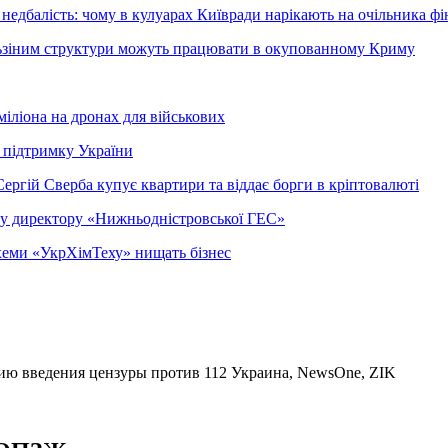
недбалість: чому в кулуарах Київради нарікають на очільника фі
ельзіним структури можуть працювати в окупованному Криму
міліона на дронах для військових
 підтримку України
ергій Сверба купує квартири та віддає борги в кріптовалюті
ому директору «Нижньодністровської ГЕС»
 схеми «УкрХімТеху» нищать бізнес