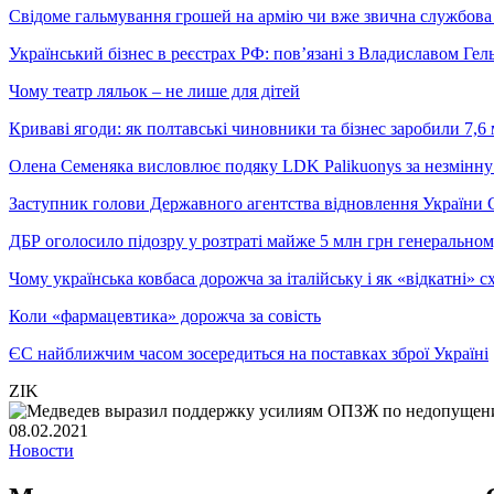
Свідоме гальмування грошей на армію чи вже звична службова 
Український бізнес в реєстрах РФ: пов’язані з Владиславом Г
Чому театр ляльок – не лише для дітей
Криваві ягоди: як полтавські чиновники та бізнес заробили 7,6 
Олена Семеняка висловлює подяку LDK Palikuonys за незмінну
Заступник голови Державного агентства відновлення України С
ДБР оголосило підозру у розтраті майже 5 млн грн генеральн
Чому українська ковбаса дорожча за італійську і як «відкатні»
Коли «фармацевтика» дорожча за совість
ЄС найближчим часом зосередиться на поставках зброї Україні
ZIK
08.02.2021
Новости