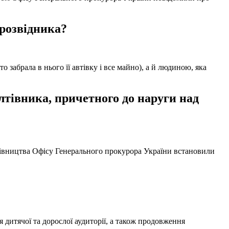
 розвідника?
забрала в нього її автівку і все майно), а й людиною, яка
тівника, причетного до наруги над
ерівництва Офісу Генерального прокурора України встановили
 дитячої та дорослої аудиторії, а також продовження