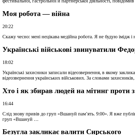
фестивальної, гастрольної й партнерської діяльності, повідоми
Моя робота — війна
20:22
Скажу чесно: мені нецікава медійна робота. Я не будую імідж і
Українські військові звинуватили Федор
18:02
Українські захисники записали відеозвернення, в якому закликал
відеозвернення українських військових. За словами захисників
Хто і як збирав людей на мітинг проти
16:44
Слід знову привів до груп «Вшануй пам’ять. 9:00». Я вже публі
груп «Вшануй …
Безугла закликає валити Сирського