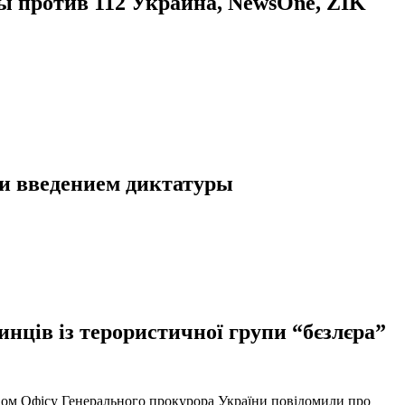
 против 112 Украина, NewsOne, ZIK
 и введением диктатуры
нців із терористичної групи “бєзлєра”
твом Офісу Генерального прокурора України повідомили про