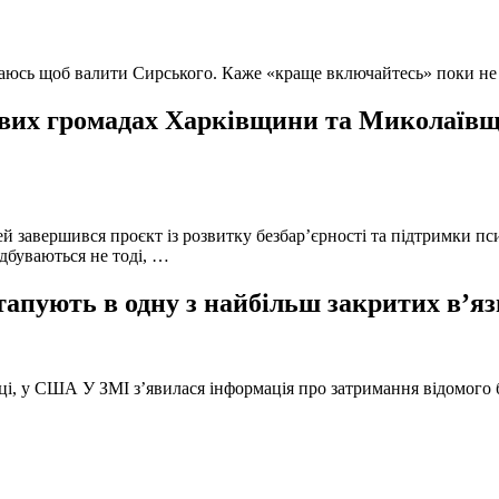
ючаюсь щоб валити Сирського. Каже «краще включайтесь» поки не
вих громадах Харківщини та Миколаївщи
й завершився проєкт із розвитку безбар’єрності та підтримки пс
ідбуваються не тоді, …
тапують в одну з найбільш закритих в’яз
оці, у США У ЗМІ з’явилася інформація про затримання відомого б