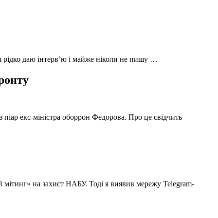
 я рідко даю інтерв’ю і майже ніколи не пишу …
фронту
з піар екс-міністра оборрон Федорова. Про це свідчить
й мітинг» на захист НАБУ. Тоді я виявив мережу Telegram-