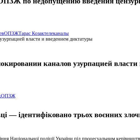
ОПЗЖ по недопущению введения цензуры
ев
ОПЗЖ
Тарас Козак
телеканалы
окировании каналов узурпацией власти
к
ОПЗЖ
ці — ідентифіковано трьох воєнних злочи
іння Національної поліції України під процесуальним керівниц