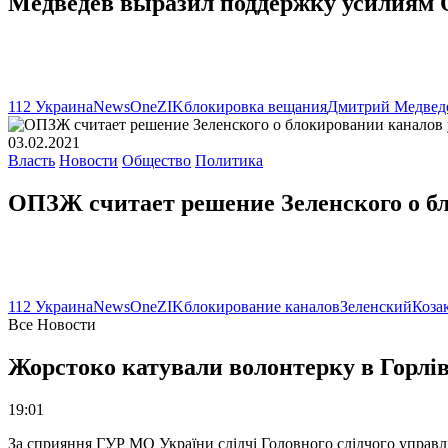
Медведев выразил поддержку усилиям 
112 Украина
NewsOne
ZIK
блокировка вещания
Дмитрий Медвед
03.02.2021
Власть
Новости
Общество
Политика
ОПЗЖ считает решение Зеленского о бл
112 Украина
NewsOne
ZIK
блокирование каналов
Зеленский
Коза
Все Новости
Жорстоко катували волонтерку в Горлів
19:01
За сприяння ГУР МО України слідчі Головного слідчого управл