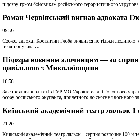
підозру трьом бойовикам російського терористичного угрупова
Роман Червінський вигнав адвоката Глоб
09:56
Схоже, адвокат Костянтин Глоба виявився не тільки людиною, як
позиціонувала …
Підозра воєнним злочинцям — за сприян
цивільною з Миколаївщини
18:58
За сприяння аналітиків ГУР МО України слідчі Головного упра
особу російського окупанта, причетного до скоєння воєнного з
Київський академічний театр ляльок 1 
21:20
Київський академічний театр ляльок 1 серпня розпочне 100-й те