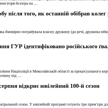
ння іґоря бєзлєра на …
у після того, як останній обібрав колег
а ймовірно пограбувала власну дружину (до речі, дружина нібито 
ня ГУР ідентифіковано російського ґвал
вління Нацполіції в Миколаївській області за процесуального к
лочину під …
серпня відкриє ювілейний 100-й сезон
атральний сезон. У ювілейній програмі готують три прем’єри для