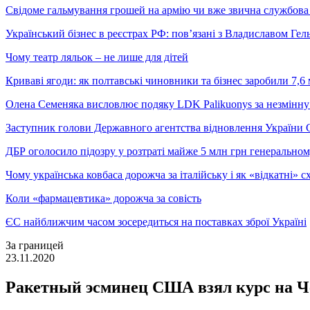
Свідоме гальмування грошей на армію чи вже звична службова 
Український бізнес в реєстрах РФ: пов’язані з Владиславом Г
Чому театр ляльок – не лише для дітей
Криваві ягоди: як полтавські чиновники та бізнес заробили 7,6 
Олена Семеняка висловлює подяку LDK Palikuonys за незмінну
Заступник голови Державного агентства відновлення України С
ДБР оголосило підозру у розтраті майже 5 млн грн генеральн
Чому українська ковбаса дорожча за італійську і як «відкатні»
Коли «фармацевтика» дорожча за совість
ЄС найближчим часом зосередиться на поставках зброї Україні
За границей
23.11.2020
Ракетный эсминец США взял курс на Ч