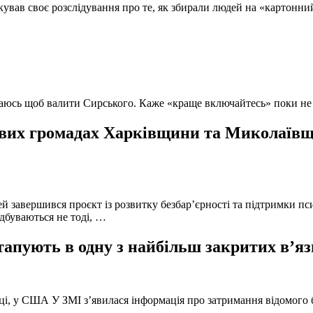
кував своє розслідування про те, як збирали людей на «картонни
ючаюсь щоб валити Сирського. Каже «краще включайтесь» поки не
вих громадах Харківщини та Миколаївщи
й завершився проєкт із розвитку безбар’єрності та підтримки пс
ідбуваються не тоді, …
тапують в одну з найбільш закритих в’яз
оці, у США У ЗМІ з’явилася інформація про затримання відомого б