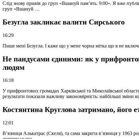
Слід знову привів до груп «Вшануй пам’ять. 9:00». Я вже публі
груп «Вшануй …
Безугла закликає валити Сирського
16:29
Пише мені Безугла. І каже що у мене чорна мітка що я не вкл
Не пандусами єдиними: як у прифронто
людям
16:18
У прифронтових громадах Харківської та Миколаївської областе
результати показали важливу закономірність: найбільші зміни в
Костянтина Круглова затримано, його е
12:01
В’язниця Алькатрас (Скеля), та сама закрита в’язниця у 1963 р
лютому цього …