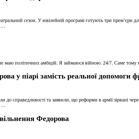
атральний сезон. У ювілейній програмі готують три прем’єри для
в …
 не маю політичних амбіцій. Я займаюся війною. 24/7. Саме тому
ова у піарі замість реальної допомоги 
и до справедливості та заявили, що реформи в армії зірвані чере
, …
 звільнення Федорова