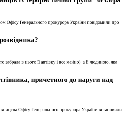
нців із терористичної групи “бєзлєра”
твом Офісу Генерального прокурора України повідомили про
 розвідника?
забрала в нього її автівку і все майно), а й людиною, яка
тівника, причетного до наруги над
ерівництва Офісу Генерального прокурора України встановили