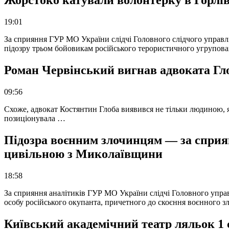
Жорстоко катували волонтерку в Горлів
19:01
За сприяння ГУР МО України слідчі Головного слідчого управл
підозру трьом бойовикам російського терористичного угрупова
Роман Червінський вигнав адвоката Глоб
09:56
Схоже, адвокат Костянтин Глоба виявився не тільки людиною, як
позиціонувала …
Підозра воєнним злочинцям — за сприян
цивільною з Миколаївщини
18:58
За сприяння аналітиків ГУР МО України слідчі Головного упра
особу російського окупанта, причетного до скоєння воєнного з
Київський академічний театр ляльок 1 