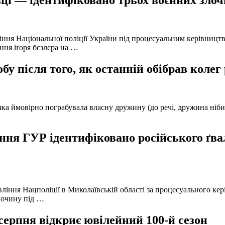
ці — ідентифіковано трьох воєнних злочи
іння Національної поліції України під процесуальним керівниц
ння іґоря бєзлєра на …
у після того, як останній обібрав колег
а ймовірно пограбувала власну дружину (до речі, дружина нібито 
ня ГУР ідентифіковано російського ґвал
вління Нацполіції в Миколаївській області за процесуального к
лочину під …
серпня відкриє ювілейний 100-й сезон