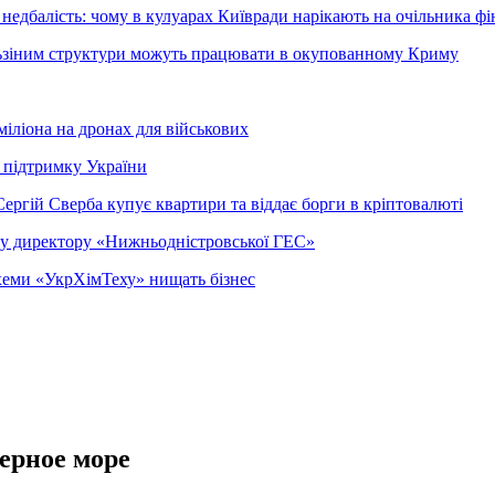
недбалість: чому в кулуарах Київради нарікають на очільника фі
ельзіним структури можуть працювати в окупованному Криму
міліона на дронах для військових
 підтримку України
ергій Сверба купує квартири та віддає борги в кріптовалюті
ому директору «Нижньодністровської ГЕС»
 схеми «УкрХімТеху» нищать бізнес
ерное море