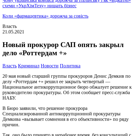
Чому українська ковбаса дорожча за італійську і як «відкатні»
схеми «УкрХімТеху» нищать бізнес
Коли «фармацевтика» дорожча за совість
Власть
21.05.2021
Новый прокурор САП опять закрыл
дело «Роттердам +»
Власть
Криминал
Новости
Политика
20 мая новый старший группы прокуроров Денис Демкив по
делу «Роттердам +» решил ее закрыть четвертый —
Национальное антикоррупционное бюро обжалует решение к
руководителю прокуратуры. Об этом сообщает пресс-служба
НАБУ.
В Бюро заявили, что решение прокурора
Специализированной антикоррупционной прокуратуры
Демкива «вызывает сомнения в его объективности» по ряду
причин.
Так, оно было принято в нерабочее время, без консультаций с