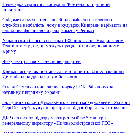
Пересадка серця після операції Фонтена: історичний
порятунок
Свідоме гальмування грошей на армію чи вже звична
службова недбалість: чому в кулуарах Київради нарікають на
очільника фінансового департаменту Репіка?
Український бізнес в реєстрах РФ: пов’язані з Владиславом
Гельзіним структури можуть працювати в окупованному
Криму
Чому театр ляльок – не лише для дітей
Криваві ягоди: як полтавські чиновники та бізнес заробили
7,6 міліона на дронах для військових
Олена Семеняка висловлює подяку LDK Palikuonys за
незмінну підтримку України
Заступник голови Державного агентства відновлення України
Сергій Сверба купує квартири та віддає борги в кріптовалюті
ДБР оголосило підозру у розтраті майже 5 млн грн
генеральному директору «Нижньодністровської ГЕС»