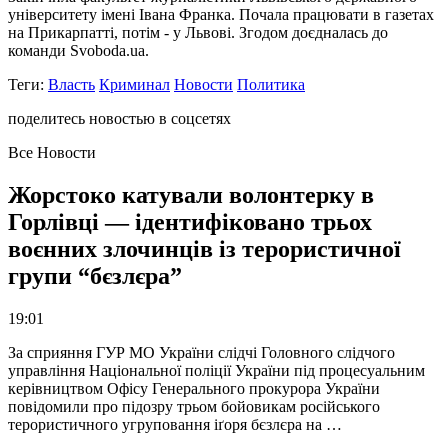
університету імені Івана Франка. Почала працювати в газетах
на Прикарпатті, потім - у Львові. Згодом доєдналась до
команди Svoboda.ua.
Теги:
Власть
Криминал
Новости
Политика
поделитесь новостью в соцсетях
Все Новости
Жорстоко катували волонтерку в
Горлівці — ідентифіковано трьох
воєнних злочинців із терористичної
групи “бєзлєра”
19:01
За сприяння ГУР МО України слідчі Головного слідчого
управління Національної поліції України під процесуальним
керівництвом Офісу Генерального прокурора України
повідомили про підозру трьом бойовикам російського
терористичного угруповання іґоря бєзлєра на …