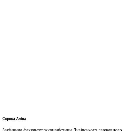
Сорока Аліна
Закінчила факультет журналістики Львівського державного