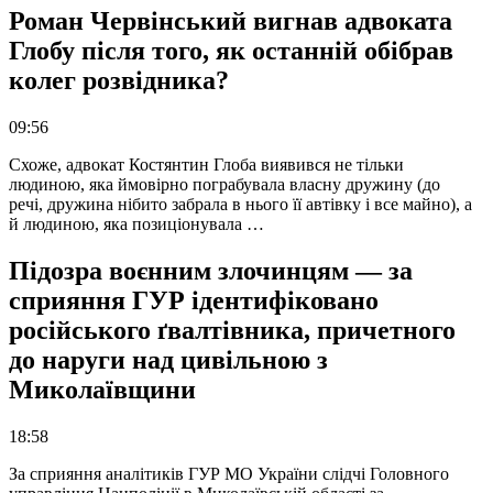
Роман Червінський вигнав адвоката
Глобу після того, як останній обібрав
колег розвідника?
09:56
Схоже, адвокат Костянтин Глоба виявився не тільки
людиною, яка ймовірно пограбувала власну дружину (до
речі, дружина нібито забрала в нього її автівку і все майно), а
й людиною, яка позиціонувала …
Підозра воєнним злочинцям — за
сприяння ГУР ідентифіковано
російського ґвалтівника, причетного
до наруги над цивільною з
Миколаївщини
18:58
За сприяння аналітиків ГУР МО України слідчі Головного