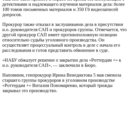
детективами и надлежащего изучения материалов дела: более
100 томов письменных материалов и 350 Гб видеозаписей
допросов.
Прокурор также отказал в заслушивании дела в присутствии
и.о. руководителя САП и прокуроров группы. Отмечается, что
другой прокурор САП имеет противоположную позицию
относительно судьбы уголовного производства. Он
осуществляет процессуальный контроль в деле с начала его
расследования и готов представить обвинение в суде.
«НАБУ обжалует решение о закрытии дела «Роттердам +» к
и.о. руководителя САП», — заключили в Бюро.
Напомним, генпрокурор Ирина Венедиктова 5 мая сменила
старшего группы прокуроров в уголовном производстве
«Роттердам +» Виталия Пономаренко, который трижды
закрывал это производство.