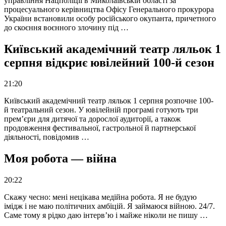
управління Нацполіції в Миколаївській області за
процесуального керівництва Офісу Генерального прокурора
України встановили особу російського окупанта, причетного
до скоєння воєнного злочину під …
Київський академічний театр ляльок 1
серпня відкриє ювілейний 100-й сезон
21:20
Київський академічний театр ляльок 1 серпня розпочне 100-
й театральний сезон. У ювілейній програмі готують три
прем’єри для дитячої та дорослої аудиторії, а також
продовження фестивальної, гастрольної й партнерської
діяльності, повідомив …
Моя робота — війна
20:22
Скажу чесно: мені нецікава медійна робота. Я не будую
імідж і не маю політичних амбіцій. Я займаюся війною. 24/7.
Саме тому я рідко даю інтерв’ю і майже ніколи не пишу …