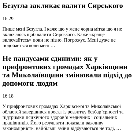
Безугла закликає валити Сирського
16:29
Пише мені Безугла. І каже що у мене чорна мітка що я не
включаюсь щоб валити Сирського. Каже «краще
включайтесь» поки не пізно. Погрожує. Мені дуже не
подобається коли мені …
Не пандусами єдиними: як у
прифронтових громадах Харківщини
та Миколаївщини змінювали підхід до
допомоги людям
16:18
У прифронтових громадах Харківської та Миколаївської
областей завершився проєкт із розвитку безбар’єрності та
підтримки психічного здоров’я медичних і соціальних
працівників. Його результати показали важливу
закономірність: найбільші зміни відбуваються не тоді, …