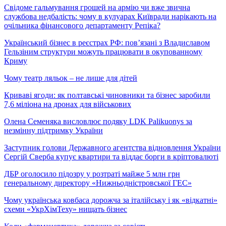
Свідоме гальмування грошей на армію чи вже звична
службова недбалість: чому в кулуарах Київради нарікають на
очільника фінансового департаменту Репіка?
Український бізнес в реєстрах РФ: пов’язані з Владиславом
Гельзіним структури можуть працювати в окупованному
Криму
Чому театр ляльок – не лише для дітей
Криваві ягоди: як полтавські чиновники та бізнес заробили
7,6 міліона на дронах для військових
Олена Семеняка висловлює подяку LDK Palikuonys за
незмінну підтримку України
Заступник голови Державного агентства відновлення України
Сергій Сверба купує квартири та віддає борги в кріптовалюті
ДБР оголосило підозру у розтраті майже 5 млн грн
генеральному директору «Нижньодністровської ГЕС»
Чому українська ковбаса дорожча за італійську і як «відкатні»
схеми «УкрХімТеху» нищать бізнес