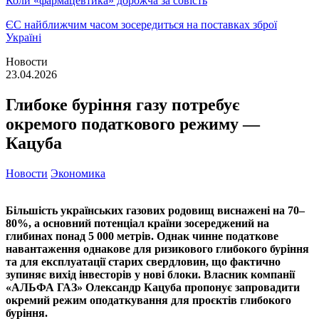
Коли «фармацевтика» дорожча за совість
ЄС найближчим часом зосередиться на поставках зброї
Україні
Новости
23.04.2026
Глибоке буріння газу потребує
окремого податкового режиму —
Кацуба
Новости
Экономика
Більшість українських газових родовищ виснажені на 70–
80%, а основний потенціал країни зосереджений на
глибинах понад 5 000 метрів. Однак чинне податкове
навантаження однакове для ризикового глибокого буріння
та для експлуатації старих свердловин, що фактично
зупиняє вихід інвесторів у нові блоки. Власник компанії
«АЛЬФА ГАЗ» Олександр Кацуба пропонує запровадити
окремий режим оподаткування для проєктів глибокого
буріння.