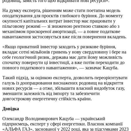
родовищ, замість того щоб відкривати нові ресурси».
На думку експерта, рішенням може стати поетапна модель
оподаткування для проєктів глибокого буріння. До моменту
окупності капітальних витрат інвестор має працювати у
пільговому режимі — зі зниженою рентною ставкою або з
механізмом прискореної амортизації, — а повне податкове
навантаження застосовується вже після повернення вкладень.
«Якщо приватний інвестор заходить у ризикове буріння,
вкладає сотні мільйонів гривень у нову свердловину і бере на
себе геологічний ризик, держава має дати йому можливість
спочатку повернути ці інвестиції, а вже потім переходити до
повного податкового навантаження», — зазначає Кацуба.
Такий підхід, за оцінкою експерта, дозволить переорієнтувати
галузь із доопрацювання виснажених родовищ на відкриття
нових ресурсів — а отже, збільшити власний видобуток газу,
зменшити залежність від імпорту та забезпечити
довгострокову енергетичну стійкість країни.
Довідка
Олександр Володимирович Кацуба — український
підприємець, експерт у сфері енергетики. Власник компанії
«АЛЬФА ГАЗ», заснованої у 2022 році, яка за підсумками 2023