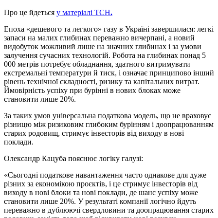
Про це йдеться
у матеріалі ТСН
.
Епоха «дешевого та легкого» газу в Україні завершилася: легкі
запаси на малих глибинах переважно вичерпані, а новий
видобуток можливий лише на значних глибинах і за умови
залучення сучасних технологій. Робота на глибинах понад 5
000 метрів потребує обладнання, здатного витримувати
екстремальні температури й тиск, і означає принципово інший
рівень технічної складності, ризику та капітальних витрат.
Ймовірність успіху при бурінні в нових блоках може
становити лише 20%.
За таких умов універсальна податкова модель, що не враховує
різницю між ризиковим глибоким бурінням і доопрацюванням
старих родовищ, стримує інвесторів від виходу в нові
поклади.
Олександр Кацуба пояснює логіку галузі:
«Сьогодні податкове навантаження часто однакове для дуже
різних за економікою проєктів, і це стримує інвесторів від
виходу в нові блоки та нові поклади, де шанс успіху може
становити лише 20%. У результаті компанії логічно йдуть
переважно в дублюючі свердловини та доопрацювання старих