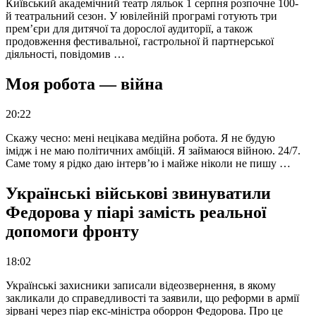
Київський академічний театр ляльок 1 серпня розпочне 100-
й театральний сезон. У ювілейній програмі готують три
прем’єри для дитячої та дорослої аудиторії, а також
продовження фестивальної, гастрольної й партнерської
діяльності, повідомив …
Моя робота — війна
20:22
Скажу чесно: мені нецікава медійна робота. Я не будую
імідж і не маю політичних амбіцій. Я займаюся війною. 24/7.
Саме тому я рідко даю інтерв’ю і майже ніколи не пишу …
Українські військові звинуватили
Федорова у піарі замість реальної
допомоги фронту
18:02
Українські захисники записали відеозвернення, в якому
закликали до справедливості та заявили, що реформи в армії
зірвані через піар екс-міністра оборрон Федорова. Про це