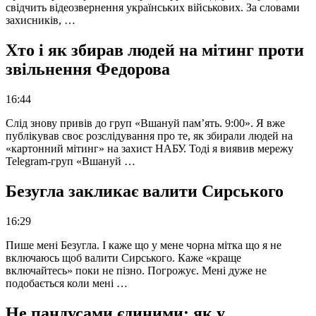
свідчить відеозвернення українських військових. За словами
захисників, …
Хто і як збирав людей на мітинг проти
звільнення Федорова
16:44
Слід знову привів до груп «Вшануй пам’ять. 9:00». Я вже
публікував своє розслідування про те, як збирали людей на
«картонний мітинг» на захист НАБУ. Тоді я виявив мережу
Telegram-груп «Вшануй …
Безугла закликає валити Сирського
16:29
Пише мені Безугла. І каже що у мене чорна мітка що я не
включаюсь щоб валити Сирського. Каже «краще
включайтесь» поки не пізно. Погрожує. Мені дуже не
подобається коли мені …
Не пандусами єдиними: як у