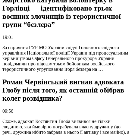
Жорстоко катували волонтерку в
Горлівці — ідентифіковано трьох
воєнних злочинців із терористичної
групи “бєзлєра”
19:01
За сприяння ГУР МО України слідчі Головного слідчого
управління Національної поліції України під процесуальним
керівництвом Офісу Генерального прокурора України
повідомили про підозру трьом бойовикам російського
терористичного угруповання іґоря бєзлєра на …
Роман Червінський вигнав адвоката
Глобу після того, як останній обібрав
колег розвідника?
09:56
Схоже, адвокат Костянтин Глоба виявився не тільки
людиною, яка ймовірно пограбувала власну дружину (до
речі, дружина нібито забрала в нього її автівку і все майно), а