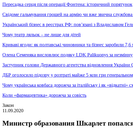
Пересадка серця після операції Фонтена: історичний порятунок
Свідоме гальмування грошей на армію чи вже звична службова 
Український бізнес в реєстрах РФ: пов’язані з Владиславом Г
Чому театр ляльок – не лише для дітей
Криваві ягоди: як полтавські чиновники та бізнес заробили 7,6 
Олена Семеняка висловлює подяку LDK Palikuonys за незмінну
Заступник голови Державного агентства відновлення України С
ДБР оголосило підозру у розтраті майже 5 млн грн генеральн
Чому українська ковбаса дорожча за італійську і як «відкатні»
Коли «фармацевтика» дорожча за совість
Закон
11.09.2020
Министр образования Шкарлет попался