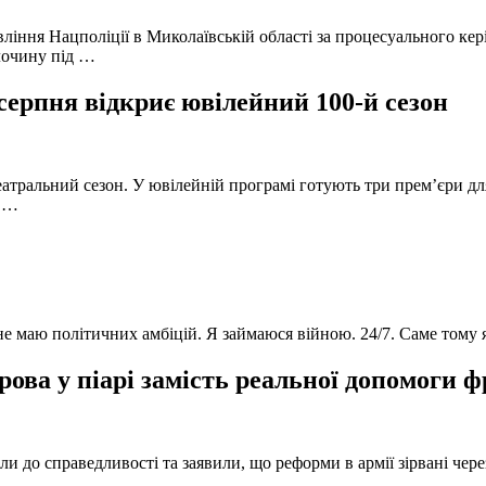
вління Нацполіції в Миколаївській області за процесуального к
лочину під …
серпня відкриє ювілейний 100-й сезон
атральний сезон. У ювілейній програмі готують три прем’єри для
в …
 не маю політичних амбіцій. Я займаюся війною. 24/7. Саме тому
ова у піарі замість реальної допомоги 
и до справедливості та заявили, що реформи в армії зірвані чере
, …