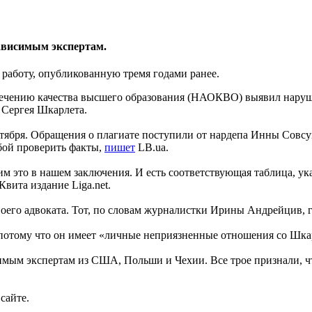
ависимым экспертам.
 работу, опубликованную тремя годами ранее.
печению качества высшего образования (НАОКВО) выявил наруш
и Сергея Шкарлета.
нтября. Обращения о плагиате поступили от нардепа Инны Совс
ьбой проверить факты,
пишет
LB.ua.
им это в нашем заключения. И есть соответствующая таблица, у
Квита издание Liga.net.
своего адвоката. Тот, по словам журналистки Ирины Андрейцив, 
, потому что он имеет «личные неприязненные отношения со Шк
мым экспертам из США, Польши и Чехии. Все трое признали, что
сайте.