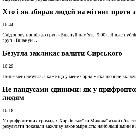
Хто і як збирав людей на мітинг проти
16:44
Слід знову привів до груп «Вшануй пам’ять. 9:00». Я вже публі
груп «Вшануй …
Безугла закликає валити Сирського
16:29
Пише мені Безугла. І каже що у мене чорна мітка що я не вкл
Не пандусами єдиними: як у прифронто
людям
16:18
У прифронтових громадах Харківської та Миколаївської областе
результати показали важливу закономірність: найбільші зміни в