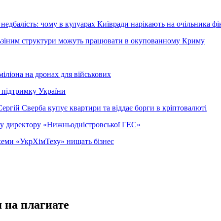
недбалість: чому в кулуарах Київради нарікають на очільника фі
ельзіним структури можуть працювати в окупованному Криму
міліона на дронах для військових
 підтримку України
ергій Сверба купує квартири та віддає борги в кріптовалюті
ому директору «Нижньодністровської ГЕС»
 схеми «УкрХімТеху» нищать бізнес
 на плагиате