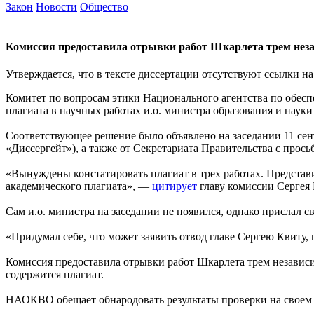
Закон
Новости
Общество
Комиссия предоставила отрывки работ Шкарлета трем нез
Утверждается, что в тексте диссертации отсутствуют ссылки на
Комитет по вопросам этики Национального агентства по обес
плагиата в научных работах и.о. министра образования и наук
Соответствующее решение было объявлено на заседании 11 се
«Диссергейт»), а также от Секретариата Правительства с прос
«Вынуждены констатировать плагиат в трех работах. Представ
академического плагиата», —
цитирует
главу комиссии Сергея 
Сам и.о. министра на заседании не появился, однако прислал 
«Придумал себе, что может заявить отвод главе Сергею Квиту
Комиссия предоставила отрывки работ Шкарлета трем независи
содержится плагиат.
НАОКВО обещает обнародовать результаты проверки на своем 