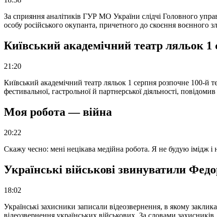
За сприяння аналітиків ГУР МО України слідчі Головного упра
особу російського окупанта, причетного до скоєння воєнного з
Київський академічний театр ляльок 1 
21:20
Київський академічний театр ляльок 1 серпня розпочне 100-й те
фестивальної, гастрольної й партнерської діяльності, повідоми
Моя робота — війна
20:22
Скажу чесно: мені нецікава медійна робота. Я не будую імідж і
Українські військові звинуватили Федор
18:02
Українські захисники записали відеозвернення, в якому закликал
відеозвернення українських військових. За словами захисників