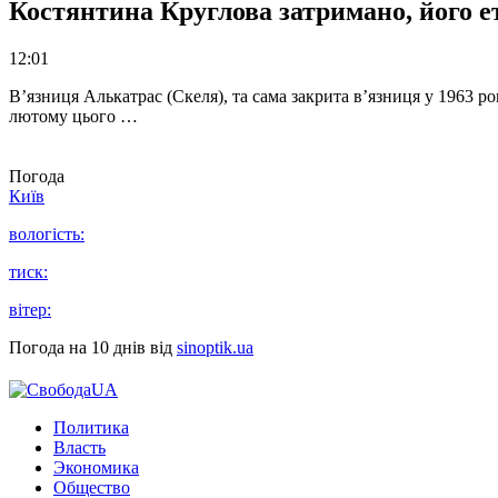
Костянтина Круглова затримано, його е
12:01
В’язниця Алькатрас (Скеля), та сама закрита в’язниця у 1963 р
лютому цього …
Погода
Київ
вологість:
тиск:
вітер:
Погода на 10 днів від
sinoptik.ua
Политика
Власть
Экономика
Общество