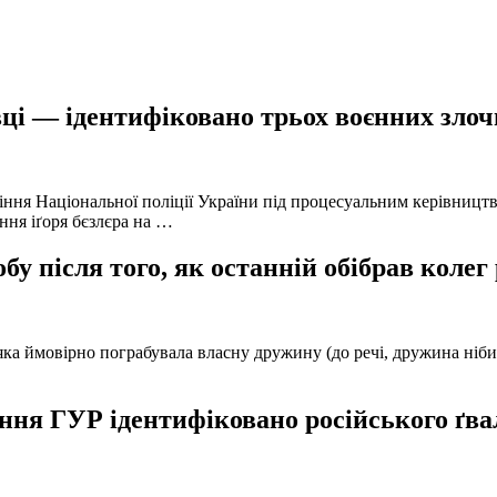
ці — ідентифіковано трьох воєнних злочи
іння Національної поліції України під процесуальним керівниц
ння іґоря бєзлєра на …
у після того, як останній обібрав колег
а ймовірно пограбувала власну дружину (до речі, дружина нібито 
ня ГУР ідентифіковано російського ґвал