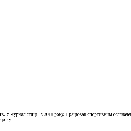
цтв. У журналістиці - з 2018 року. Працював спортивним огляда
 року.