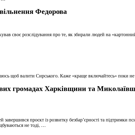
 звільнення Федорова
кував своє розслідування про те, як збирали людей на «картонни
ючаюсь щоб валити Сирського. Каже «краще включайтесь» поки не
вих громадах Харківщини та Миколаївщи
й завершився проєкт із розвитку безбар’єрності та підтримки пс
ідбуваються не тоді, …