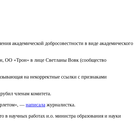
ения академической добросовестности в виде академического
ун, ОО «Трон» в лице Светланы Вовк (сообщество
казывающая на некорректные ссылки с признаками
грубил членам комитета.
арлетом», —
написала
журналистка.
 в научных работах и.о. министра образования и науки