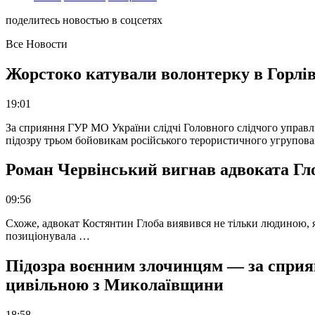
поделитесь новостью в соцсетях
Все Новости
Жорстоко катували волонтерку в Горлів
19:01
За сприяння ГУР МО України слідчі Головного слідчого управл
підозру трьом бойовикам російського терористичного угрупова
Роман Червінський вигнав адвоката Глоб
09:56
Схоже, адвокат Костянтин Глоба виявився не тільки людиною, як
позиціонувала …
Підозра воєнним злочинцям — за сприян
цивільною з Миколаївщини
18:58