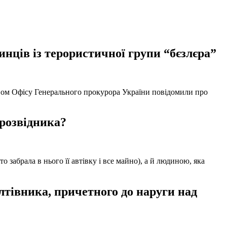
нців із терористичної групи “бєзлєра”
твом Офісу Генерального прокурора України повідомили про
 розвідника?
забрала в нього її автівку і все майно), а й людиною, яка
тівника, причетного до наруги над