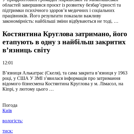
областей завершився проєкт із розвитку безбар’єрності та
підтримки психічного здоров’я медичних і соціальних
працівників. Його результати показали важливу
закономірність: найбільші зміни відбуваються не тоді, …
Костянтина Круглова затримано, його
етапують в одну з найбільш закритих
в’язниць світу
12:01
В’язниця Алькатрас (Скеля), та сама закрита в’язниця у 1963
році, у США У ЗМІ з’явилася інформація про затримання
відомого бізнесмена Костянтина Круглова у м. Лімасол, на
Кіпрі, у лютому цього …
Погода
Київ
вологість:
тиск: