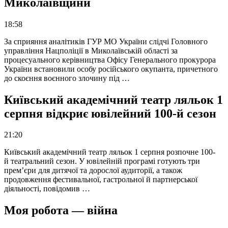
Миколаївщини
18:58
За сприяння аналітиків ГУР МО України слідчі Головного
управління Нацполіції в Миколаївській області за
процесуального керівництва Офісу Генерального прокурора
України встановили особу російського окупанта, причетного
до скоєння воєнного злочину під …
Київський академічний театр ляльок 1
серпня відкриє ювілейний 100-й сезон
21:20
Київський академічний театр ляльок 1 серпня розпочне 100-
й театральний сезон. У ювілейній програмі готують три
прем’єри для дитячої та дорослої аудиторії, а також
продовження фестивальної, гастрольної й партнерської
діяльності, повідомив …
Моя робота — війна