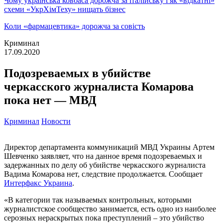
Чому українська ковбаса дорожча за італійську і як «відкатні»
схеми «УкрХімТеху» нищать бізнес
Коли «фармацевтика» дорожча за совість
Криминал
17.09.2020
Подозреваемых в убийстве
черкасского журналиста Комарова
пока нет — МВД
Криминал
Новости
Директор департамента коммуникаций МВД Украины Артем
Шевченко заявляет, что на данное время подозреваемых и
задержанных по делу об убийстве черкасского журналиста
Вадима Комарова нет, следствие продолжается. Сообщает
Интерфакс Украина
.
«В категории так называемых контрольных, которыми
журналистское сообщество занимается, есть одно из наиболее
серозных нераскрытых пока преступлений – это убийство