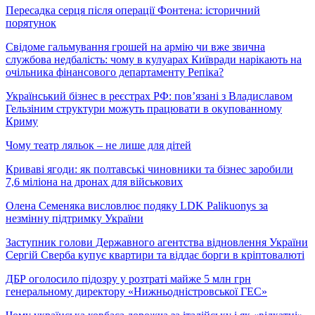
Пересадка серця після операції Фонтена: історичний
порятунок
Свідоме гальмування грошей на армію чи вже звична
службова недбалість: чому в кулуарах Київради нарікають на
очільника фінансового департаменту Репіка?
Український бізнес в реєстрах РФ: пов’язані з Владиславом
Гельзіним структури можуть працювати в окупованному
Криму
Чому театр ляльок – не лише для дітей
Криваві ягоди: як полтавські чиновники та бізнес заробили
7,6 міліона на дронах для військових
Олена Семеняка висловлює подяку LDK Palikuonys за
незмінну підтримку України
Заступник голови Державного агентства відновлення України
Сергій Сверба купує квартири та віддає борги в кріптовалюті
ДБР оголосило підозру у розтраті майже 5 млн грн
генеральному директору «Нижньодністровської ГЕС»