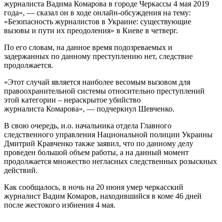
журналиста Вадима Комарова в городе Черкассы 4 мая 2019
года», — сказал он в ходе онлайн-обсуждения на тему:
«Безопасность журналистов в Украине: существующие
вызовы и пути их преодоления» в Киеве в четверг.
По его словам, на данное время подозреваемых и
задержанных по данному преступлению нет, следствие
продолжается.
«Этот случай является наиболее весомым вызовом для
правоохранительной системы относительно преступлений
этой категории – нераскрытое убийство
журналиста Комарова», — подчеркнул Шевченко.
В свою очередь, и.о. начальника отдела Главного
следственного управления Национальной полиции Украины
Дмитрий Кравченко также заявил, что по данному делу
проведен большой объем работы, а на данный момент
продолжается множество негласных следственных розыскных
действий.
Как сообщалось, в ночь на 20 июня умер черкасский
журналист Вадим Комаров, находившийся в коме 46 дней
после жестокого избиения 4 мая.