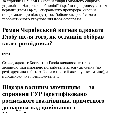
За сприяння ГУР МО України слідчі Головного слідчого
управління Національної поліції України під процесуальним
керівництвом Офісу Генерального прокурора України
повідомили про підозру трьом бойовикам російського
терористичного угруповання іґоря бєзлєра на …
Роман Червінський вигнав адвоката
Глобу після того, як останній обібрав
колег розвідника?
09:56
Схоже, адвокат Костянтин Глоба виявився не тільки
людиною, яка ймовірно пограбувала власну дружину (до
речі, дружина нібито забрала в нього її автівку і все майно), а
й людиною, яка позиціонувала …
Підозра воєнним злочинцям — за
сприяння ГУР ідентифіковано
російського ґвалтівника, причетного
до наруги над цивільною з