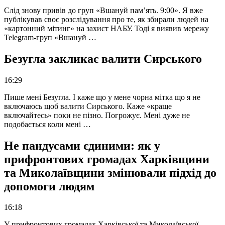
Слід знову привів до груп «Вшануй пам’ять. 9:00». Я вже
публікував своє розслідування про те, як збирали людей на
«картонний мітинг» на захист НАБУ. Тоді я виявив мережу
Telegram-груп «Вшануй …
Безугла закликає валити Сирського
16:29
Пише мені Безугла. І каже що у мене чорна мітка що я не
включаюсь щоб валити Сирського. Каже «краще
включайтесь» поки не пізно. Погрожує. Мені дуже не
подобається коли мені …
Не пандусами єдиними: як у
прифронтових громадах Харківщини
та Миколаївщини змінювали підхід до
допомоги людям
16:18
У прифронтових громадах Харківської та Миколаївської