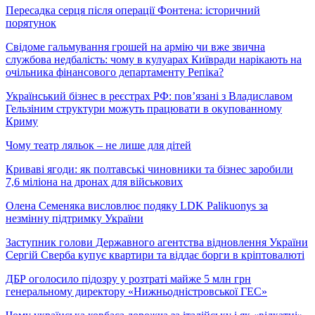
Пересадка серця після операції Фонтена: історичний
порятунок
Свідоме гальмування грошей на армію чи вже звична
службова недбалість: чому в кулуарах Київради нарікають на
очільника фінансового департаменту Репіка?
Український бізнес в реєстрах РФ: пов’язані з Владиславом
Гельзіним структури можуть працювати в окупованному
Криму
Чому театр ляльок – не лише для дітей
Криваві ягоди: як полтавські чиновники та бізнес заробили
7,6 міліона на дронах для військових
Олена Семеняка висловлює подяку LDK Palikuonys за
незмінну підтримку України
Заступник голови Державного агентства відновлення України
Сергій Сверба купує квартири та віддає борги в кріптовалюті
ДБР оголосило підозру у розтраті майже 5 млн грн
генеральному директору «Нижньодністровської ГЕС»