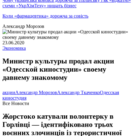
Чому українська ковбаса дорожча за італійську і як «відкатні»
схеми «УкрХімТеху» нищать бізнес
Коли «фармацевтика» дорожча за совість
Александр Морозов
23.06.2020
Экономика
Министр культуры продал акции
«Одесской киностудии» своему
давнему знакомому
акции
Александр Морозов
Александр Ткаченко
Одесская
киностудия
Все Новости
Жорстоко катували волонтерку в
Горлівці — ідентифіковано трьох
воєнних злочинців із терористичної