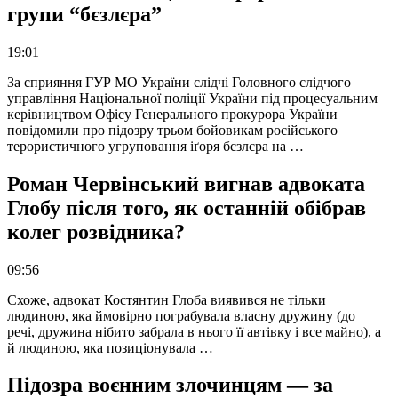
групи “бєзлєра”
19:01
За сприяння ГУР МО України слідчі Головного слідчого
управління Національної поліції України під процесуальним
керівництвом Офісу Генерального прокурора України
повідомили про підозру трьом бойовикам російського
терористичного угруповання іґоря бєзлєра на …
Роман Червінський вигнав адвоката
Глобу після того, як останній обібрав
колег розвідника?
09:56
Схоже, адвокат Костянтин Глоба виявився не тільки
людиною, яка ймовірно пограбувала власну дружину (до
речі, дружина нібито забрала в нього її автівку і все майно), а
й людиною, яка позиціонувала …
Підозра воєнним злочинцям — за