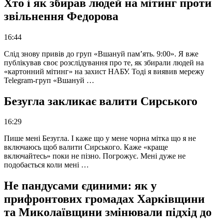
Хто і як збирав людей на мітинг проти
звільнення Федорова
16:44
Слід знову привів до груп «Вшануй пам’ять. 9:00». Я вже
публікував своє розслідування про те, як збирали людей на
«картонний мітинг» на захист НАБУ. Тоді я виявив мережу
Telegram-груп «Вшануй …
Безугла закликає валити Сирського
16:29
Пише мені Безугла. І каже що у мене чорна мітка що я не
включаюсь щоб валити Сирського. Каже «краще
включайтесь» поки не пізно. Погрожує. Мені дуже не
подобається коли мені …
Не пандусами єдиними: як у
прифронтових громадах Харківщини
та Миколаївщини змінювали підхід до