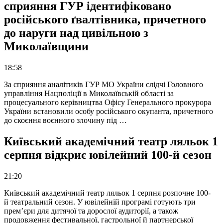
сприяння ГУР ідентифіковано
російського ґвалтівника, причетного
до наруги над цивільною з
Миколаївщини
18:58
За сприяння аналітиків ГУР МО України слідчі Головного
управління Нацполіції в Миколаївській області за
процесуального керівництва Офісу Генерального прокурора
України встановили особу російського окупанта, причетного
до скоєння воєнного злочину під …
Київський академічний театр ляльок 1
серпня відкриє ювілейний 100-й сезон
21:20
Київський академічний театр ляльок 1 серпня розпочне 100-
й театральний сезон. У ювілейній програмі готують три
прем’єри для дитячої та дорослої аудиторії, а також
продовження фестивальної, гастрольної й партнерської