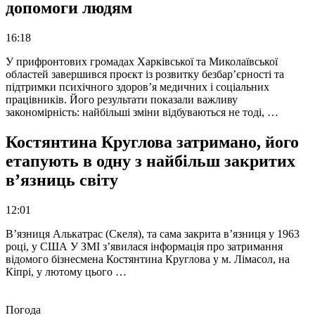
допомоги людям
16:18
У прифронтових громадах Харківської та Миколаївської
областей завершився проєкт із розвитку безбар’єрності та
підтримки психічного здоров’я медичних і соціальних
працівників. Його результати показали важливу
закономірність: найбільші зміни відбуваються не тоді, …
Костянтина Круглова затримано, його
етапують в одну з найбільш закритих
в’язниць світу
12:01
В’язниця Алькатрас (Скеля), та сама закрита в’язниця у 1963
році, у США У ЗМІ з’явилася інформація про затримання
відомого бізнесмена Костянтина Круглова у м. Лімасол, на
Кіпрі, у лютому цього …
Погода