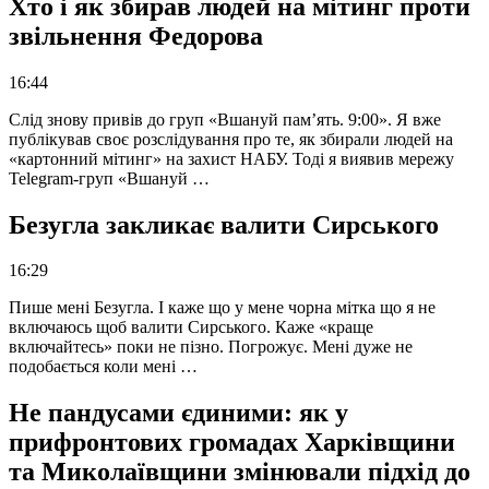
Хто і як збирав людей на мітинг проти
звільнення Федорова
16:44
Слід знову привів до груп «Вшануй пам’ять. 9:00». Я вже
публікував своє розслідування про те, як збирали людей на
«картонний мітинг» на захист НАБУ. Тоді я виявив мережу
Telegram-груп «Вшануй …
Безугла закликає валити Сирського
16:29
Пише мені Безугла. І каже що у мене чорна мітка що я не
включаюсь щоб валити Сирського. Каже «краще
включайтесь» поки не пізно. Погрожує. Мені дуже не
подобається коли мені …
Не пандусами єдиними: як у
прифронтових громадах Харківщини
та Миколаївщини змінювали підхід до