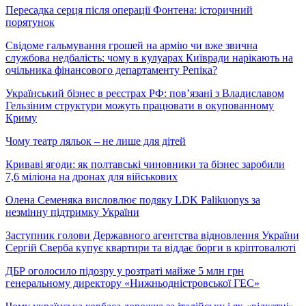
Пересадка серця після операції Фонтена: історичний
порятунок
Свідоме гальмування грошей на армію чи вже звична
службова недбалість: чому в кулуарах Київради нарікають на
очільника фінансового департаменту Репіка?
Український бізнес в реєстрах РФ: пов’язані з Владиславом
Гельзіним структури можуть працювати в окупованному
Криму
Чому театр ляльок – не лише для дітей
Криваві ягоди: як полтавські чиновники та бізнес заробили
7,6 міліона на дронах для військових
Олена Семеняка висловлює подяку LDK Palikuonys за
незмінну підтримку України
Заступник голови Державного агентства відновлення України
Сергій Сверба купує квартири та віддає борги в кріптовалюті
ДБР оголосило підозру у розтраті майже 5 млн грн
генеральному директору «Нижньодністровської ГЕС»