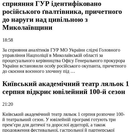
сприяння ГУР ідентифіковано
російського ґвалтівника, причетного
до наруги над цивільною з
Миколаївщини
18:58
За сприяння аналітиків ГУР МО України слідчі Головного
управління Нацполіції в Миколаївській області за
процесуального керівництва Офісу Генерального прокурора
України встановили особу російського окупанта, причетного
до скоєння воєнного злочину під …
Київський академічний театр ляльок 1
серпня відкриє ювілейний 100-й сезон
21:20
Київський академічний театр ляльок 1 серпня розпочне 100-
й театральний сезон. У ювілейній програмі готують три
прем’єри для дитячої та дорослої аудиторії, а також
продовження фестивальної, гастрольної й партнерської