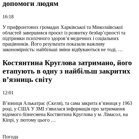
допомоги людям
16:18
У прифронтових громадах Харківської та Миколаївської
областей завершився проєкт із розвитку безбар’єрності та
підтримки психічного здоров’я медичних і соціальних
працівників. Його результати показали важливу
закономірність: найбільші зміни відбуваються не тоді, …
Костянтина Круглова затримано, його
етапують в одну з найбільш закритих
в’язниць світу
12:01
В’язниця Алькатрас (Скеля), та сама закрита в’язниця у 1963
році, у США У ЗМІ з’явилася інформація про затримання
відомого бізнесмена Костянтина Круглова у м. Лімасол, на
Кіпрі, у лютому цього …
Погода