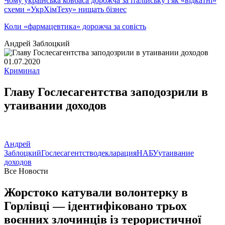
Чому українська ковбаса дорожча за італійську і як «відкатні»
схеми «УкрХімТеху» нищать бізнес
Коли «фармацевтика» дорожча за совість
Андрей Заблоцкий
01.07.2020
Криминал
Главу Гослесагентства заподозрили в
утаивании доходов
Андрей
Заблоцкий
Гослесагентство
декларация
НАБУ
утаивание
доходов
Все Новости
Жорстоко катували волонтерку в
Горлівці — ідентифіковано трьох
воєнних злочинців із терористичної