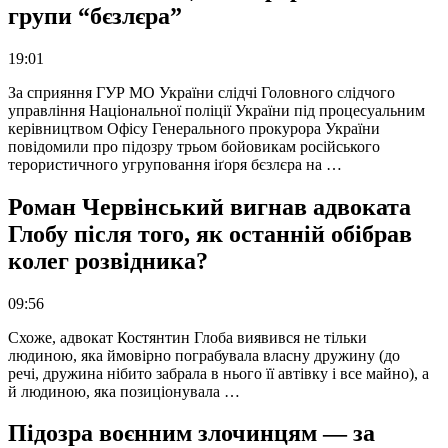
групи “бєзлєра”
19:01
За сприяння ГУР МО України слідчі Головного слідчого
управління Національної поліції України під процесуальним
керівництвом Офісу Генерального прокурора України
повідомили про підозру трьом бойовикам російського
терористичного угруповання іґоря бєзлєра на …
Роман Червінський вигнав адвоката
Глобу після того, як останній обібрав
колег розвідника?
09:56
Схоже, адвокат Костянтин Глоба виявився не тільки
людиною, яка ймовірно пограбувала власну дружину (до
речі, дружина нібито забрала в нього її автівку і все майно), а
й людиною, яка позиціонувала …
Підозра воєнним злочинцям — за