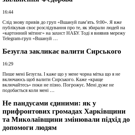
16:44
Слід знову привів до груп «Вшануй пам’ять. 9:00». Я вже
публікував своє розслідування про те, як збирали людей на
«картонний мітинг» на захист НАБУ. Тоді я виявив мережу
Telegram-груп «Вшануй …
Безугла закликає валити Сирського
16:29
Пише мені Безугла. І каже що у мене чорна мітка що я не
включаюсь щоб валити Сирського. Каже «краще
включайтесь» поки не пізно. Погрожує. Мені дуже не
подобається коли мені …
Не пандусами єдиними: як у
прифронтових громадах Харківщини
та Миколаївщини змінювали підхід до
допомоги людям