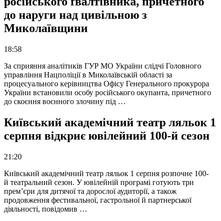
російського ґвалтівника, причетного
до наруги над цивільною з
Миколаївщини
18:58
За сприяння аналітиків ГУР МО України слідчі Головного
управління Нацполіції в Миколаївській області за
процесуального керівництва Офісу Генерального прокурора
України встановили особу російського окупанта, причетного
до скоєння воєнного злочину під …
Київський академічний театр ляльок 1
серпня відкриє ювілейний 100-й сезон
21:20
Київський академічний театр ляльок 1 серпня розпочне 100-
й театральний сезон. У ювілейній програмі готують три
прем’єри для дитячої та дорослої аудиторії, а також
продовження фестивальної, гастрольної й партнерської
діяльності, повідомив …