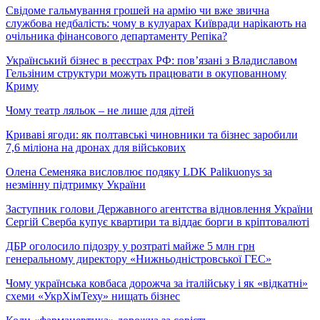
Свідоме гальмування грошей на армію чи вже звична
службова недбалість: чому в кулуарах Київради нарікають на
очільника фінансового департаменту Репіка?
Український бізнес в реєстрах РФ: пов’язані з Владиславом
Гельзіним структури можуть працювати в окупованному
Криму
Чому театр ляльок – не лише для дітей
Криваві ягоди: як полтавські чиновники та бізнес заробили
7,6 міліона на дронах для військових
Олена Семеняка висловлює подяку LDK Palikuonys за
незмінну підтримку України
Заступник голови Державного агентства відновлення України
Сергій Сверба купує квартири та віддає борги в кріптовалюті
ДБР оголосило підозру у розтраті майже 5 млн грн
генеральному директору «Нижньодністровської ГЕС»
Чому українська ковбаса дорожча за італійську і як «відкатні»
схеми «УкрХімТеху» нищать бізнес