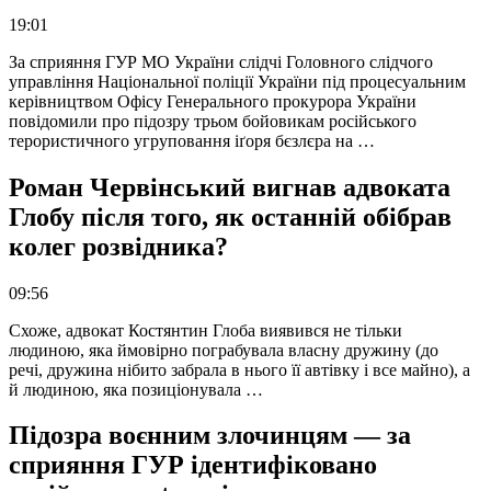
19:01
За сприяння ГУР МО України слідчі Головного слідчого
управління Національної поліції України під процесуальним
керівництвом Офісу Генерального прокурора України
повідомили про підозру трьом бойовикам російського
терористичного угруповання іґоря бєзлєра на …
Роман Червінський вигнав адвоката
Глобу після того, як останній обібрав
колег розвідника?
09:56
Схоже, адвокат Костянтин Глоба виявився не тільки
людиною, яка ймовірно пограбувала власну дружину (до
речі, дружина нібито забрала в нього її автівку і все майно), а
й людиною, яка позиціонувала …
Підозра воєнним злочинцям — за
сприяння ГУР ідентифіковано