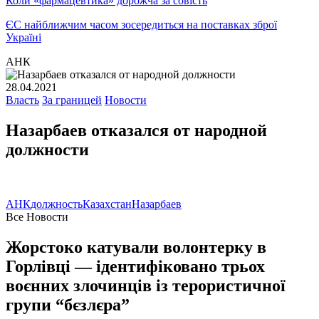
Коли «фармацевтика» дорожча за совість
ЄС найближчим часом зосередиться на поставках зброї
Україні
АНК
28.04.2021
Власть
За границей
Новости
Назарбаев отказался от народной
должности
АНК
должность
Казахстан
Назарбаев
Все Новости
Жорстоко катували волонтерку в
Горлівці — ідентифіковано трьох
воєнних злочинців із терористичної
групи “бєзлєра”