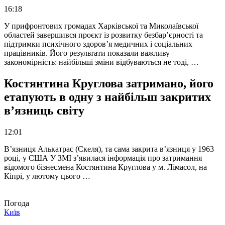
16:18
У прифронтових громадах Харківської та Миколаївської
областей завершився проєкт із розвитку безбар’єрності та
підтримки психічного здоров’я медичних і соціальних
працівників. Його результати показали важливу
закономірність: найбільші зміни відбуваються не тоді, …
Костянтина Круглова затримано, його
етапують в одну з найбільш закритих
в’язниць світу
12:01
В’язниця Алькатрас (Скеля), та сама закрита в’язниця у 1963
році, у США У ЗМІ з’явилася інформація про затримання
відомого бізнесмена Костянтина Круглова у м. Лімасол, на
Кіпрі, у лютому цього …
Погода
Київ