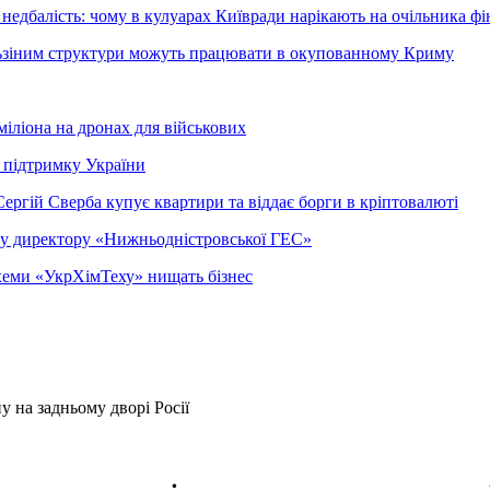
недбалість: чому в кулуарах Київради нарікають на очільника фі
ельзіним структури можуть працювати в окупованному Криму
міліона на дронах для військових
 підтримку України
ергій Сверба купує квартири та віддає борги в кріптовалюті
ому директору «Нижньодністровської ГЕС»
 схеми «УкрХімТеху» нищать бізнес