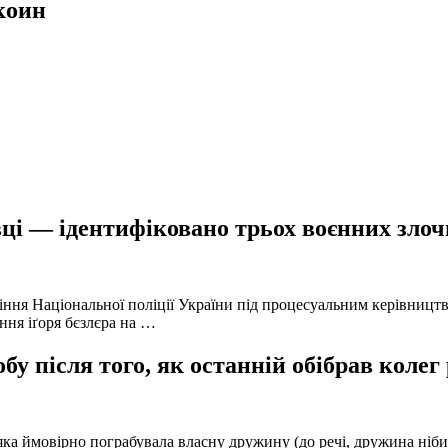
коин
ці — ідентифіковано трьох воєнних злочи
іння Національної поліції України під процесуальним керівниц
ння іґоря бєзлєра на …
у після того, як останній обібрав колег
а ймовірно пограбувала власну дружину (до речі, дружина нібито 