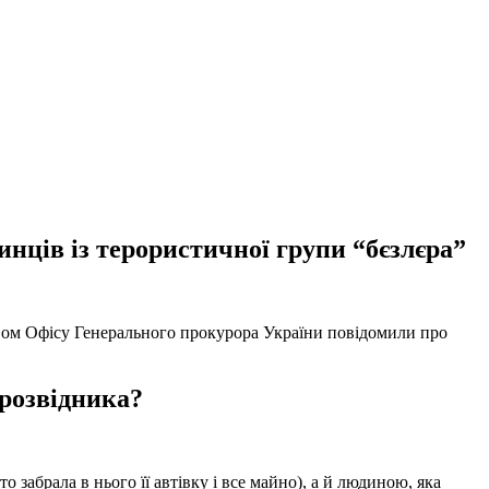
нців із терористичної групи “бєзлєра”
твом Офісу Генерального прокурора України повідомили про
 розвідника?
забрала в нього її автівку і все майно), а й людиною, яка