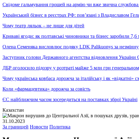
Свідоме гальмування грошей на армію чи вже звична службова 
Український бізнес в реєстрах РФ: пов’язані з Владиславом Г
Чому театр ляльок – не лише для дітей
Криваві ягоди: як полтавські чиновники та бізнес заробили 7,6 
Олена Семеняка висловлює подяку LDK Palikuonys за незмінну
Заступник голови Державного агентства відновлення України С
ДБР оголосило підозру у розтраті майже 5 млн грн генеральн
Чому українська ковбаса дорожча за італійську і як «відкатні»
Коли «фармацевтика» дорожча за совість
ЄС найближчим часом зосередиться на поставках зброї Україні
Казахстан
31.10.2023
За границей
Новости
Политика