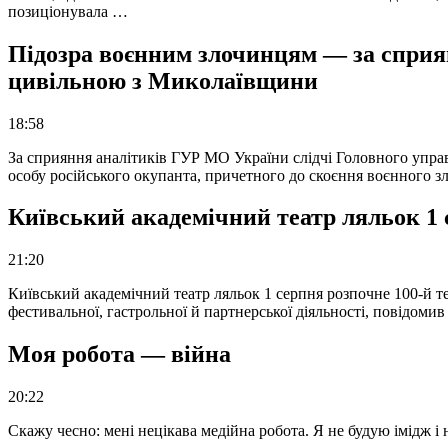
позиціонувала …
Підозра воєнним злочинцям — за сприян
цивільною з Миколаївщини
18:58
За сприяння аналітиків ГУР МО України слідчі Головного упра
особу російського окупанта, причетного до скоєння воєнного з
Київський академічний театр ляльок 1 
21:20
Київський академічний театр ляльок 1 серпня розпочне 100-й те
фестивальної, гастрольної й партнерської діяльності, повідоми
Моя робота — війна
20:22
Скажу чесно: мені нецікава медійна робота. Я не будую імідж і