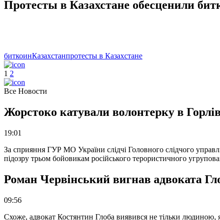
Протесты в Казахстане обесценили бит
биткоин
Казахстан
протесты в Казахстане
1
2
Все Новости
Жорстоко катували волонтерку в Горлів
19:01
За сприяння ГУР МО України слідчі Головного слідчого управл
підозру трьом бойовикам російського терористичного угрупова
Роман Червінський вигнав адвоката Глоб
09:56
Схоже, адвокат Костянтин Глоба виявився не тільки людиною, як