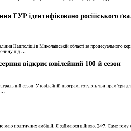
ня ГУР ідентифіковано російського ґвал
вління Нацполіції в Миколаївській області за процесуального к
лочину під …
серпня відкриє ювілейний 100-й сезон
атральний сезон. У ювілейній програмі готують три прем’єри для
в …
 не маю політичних амбіцій. Я займаюся війною. 24/7. Саме тому