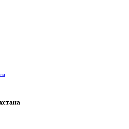
ана
хстана