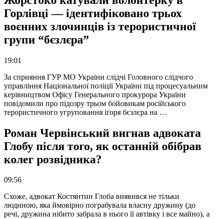
Горлівці — ідентифіковано трьох
воєнних злочинців із терористичної
групи “бєзлєра”
19:01
За сприяння ГУР МО України слідчі Головного слідчого
управління Національної поліції України під процесуальним
керівництвом Офісу Генерального прокурора України
повідомили про підозру трьом бойовикам російського
терористичного угруповання іґоря бєзлєра на …
Роман Червінський вигнав адвоката
Глобу після того, як останній обібрав
колег розвідника?
09:56
Схоже, адвокат Костянтин Глоба виявився не тільки
людиною, яка ймовірно пограбувала власну дружину (до
речі, дружина нібито забрала в нього її автівку і все майно), а