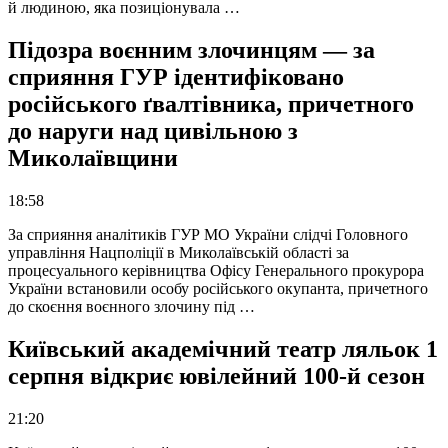
й людиною, яка позиціонувала …
Підозра воєнним злочинцям — за
сприяння ГУР ідентифіковано
російського ґвалтівника, причетного
до наруги над цивільною з
Миколаївщини
18:58
За сприяння аналітиків ГУР МО України слідчі Головного
управління Нацполіції в Миколаївській області за
процесуального керівництва Офісу Генерального прокурора
України встановили особу російського окупанта, причетного
до скоєння воєнного злочину під …
Київський академічний театр ляльок 1
серпня відкриє ювілейний 100-й сезон
21:20