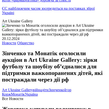
Коли «фармацевтика» дорожча за совість
ЄС найближчим часом зосередиться на поставках зброї
Україні
Art Ukraine Gallery
20.12.2024
Новости
Общество
Зінченко та Монатік оголосили
аукціон в Art Ukraine Gallery: зірки
футболу та шоубізу обʼєдналися для
підтримки важкопоранених дітей, які
постраждали через дії рф
Art Ukraine Gallery
війна
діти
Зинченко
Ігор
Корж
Монатік
Україна
Все Новости
Жорстоко катували волонтерку в