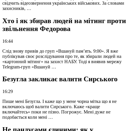
свідчить відеозвернення українських військових. За словами
захисників, …
Хто і як збирав людей на мітинг проти
звільнення Федорова
16:44
Слід знову привів до груп «Вшануй пам’ять. 9:00». Я вже
публікував своє розслідування про те, як збирали людей на
«картонний мітинг» на захист НАБУ. Тоді я виявив мережу
Telegram-груп «Вшануй …
Безугла закликає валити Сирського
16:29
Пише мені Безугла. І каже що у мене чорна мітка що я не
включаюсь щоб валити Сирського. Каже «краще
включайтесь» поки не пізно. Погрожує. Мені дуже не
подобається коли мені …
Не пандусами єдиними: як у