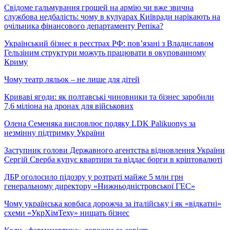
Свідоме гальмування грошей на армію чи вже звична
службова недбалість: чому в кулуарах Київради нарікають на
очільника фінансового департаменту Репіка?
Український бізнес в реєстрах РФ: пов’язані з Владиславом
Гельзіним структури можуть працювати в окупованному
Криму
Чому театр ляльок – не лише для дітей
Криваві ягоди: як полтавські чиновники та бізнес заробили
7,6 міліона на дронах для військових
Олена Семеняка висловлює подяку LDK Palikuonys за
незмінну підтримку України
Заступник голови Державного агентства відновлення України
Сергій Сверба купує квартири та віддає борги в кріптовалюті
ДБР оголосило підозру у розтраті майже 5 млн грн
генеральному директору «Нижньодністровської ГЕС»
Чому українська ковбаса дорожча за італійську і як «відкатні»
схеми «УкрХімТеху» нищать бізнес