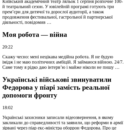
Київський академічний театр ляльок 1 серпня розпочне 100-
й театральний сезон. У ювілейній програмі готують три
прем’єри для дитячої та дорослої аудиторії, а також
продовження фестивальної, гастрольної й партнерської
діяльності, повідомив …
Моя робота — війна
20:22
Скажу чесно: мені нецікава медійна робота. Я не будую
імідж і не маю політичних амбіцій. Я займаюся війною. 24/7.
Саме тому я рідко даю інтерв’ю і майже ніколи не пишу …
Українські військові звинуватили
Федорова у піарі замість реальної
допомоги фронту
18:02
Українські захисники записали відеозвернення, в якому
закликали до справедливості та заявили, що реформи в армії
зірвані через піар екс-міністра оборрон Федорова. Про це