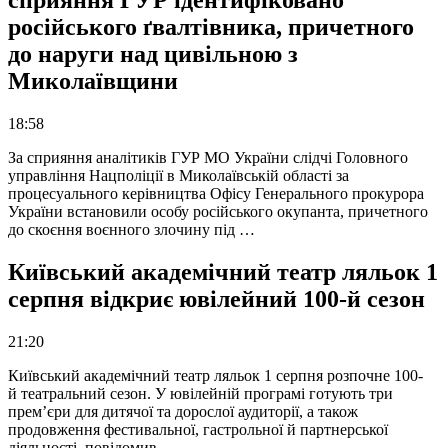
сприяння ГУР ідентифіковано
російського ґвалтівника, причетного
до наруги над цивільною з
Миколаївщини
18:58
За сприяння аналітиків ГУР МО України слідчі Головного
управління Нацполіції в Миколаївській області за
процесуального керівництва Офісу Генерального прокурора
України встановили особу російського окупанта, причетного
до скоєння воєнного злочину під …
Київський академічний театр ляльок 1
серпня відкриє ювілейний 100-й сезон
21:20
Київський академічний театр ляльок 1 серпня розпочне 100-
й театральний сезон. У ювілейній програмі готують три
прем’єри для дитячої та дорослої аудиторії, а також
продовження фестивальної, гастрольної й партнерської
діяльності, повідомив …