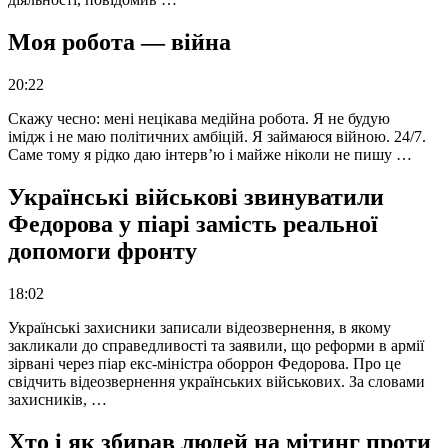
Моя робота — війна
20:22
Скажу чесно: мені нецікава медійна робота. Я не будую
імідж і не маю політичних амбіцій. Я займаюся війною. 24/7.
Саме тому я рідко даю інтерв’ю і майже ніколи не пишу …
Українські військові звинуватили
Федорова у піарі замість реальної
допомоги фронту
18:02
Українські захисники записали відеозвернення, в якому
закликали до справедливості та заявили, що реформи в армії
зірвані через піар екс-міністра оборрон Федорова. Про це
свідчить відеозвернення українських військових. За словами
захисників, …
Хто і як збирав людей на мітинг проти