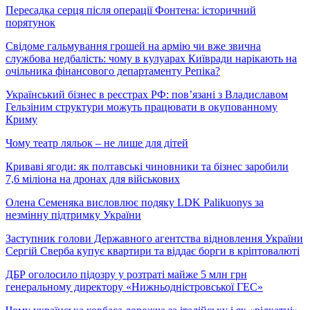
Пересадка серця після операції Фонтена: історичний
порятунок
Свідоме гальмування грошей на армію чи вже звична
службова недбалість: чому в кулуарах Київради нарікають на
очільника фінансового департаменту Репіка?
Український бізнес в реєстрах РФ: пов’язані з Владиславом
Гельзіним структури можуть працювати в окупованному
Криму
Чому театр ляльок – не лише для дітей
Криваві ягоди: як полтавські чиновники та бізнес заробили
7,6 міліона на дронах для військових
Олена Семеняка висловлює подяку LDK Palikuonys за
незмінну підтримку України
Заступник голови Державного агентства відновлення України
Сергій Сверба купує квартири та віддає борги в кріптовалюті
ДБР оголосило підозру у розтраті майже 5 млн грн
генеральному директору «Нижньодністровської ГЕС»