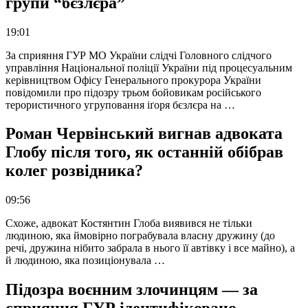
групи “бєзлєра”
19:01
За сприяння ГУР МО України слідчі Головного слідчого
управління Національної поліції України під процесуальним
керівництвом Офісу Генерального прокурора України
повідомили про підозру трьом бойовикам російського
терористичного угруповання іґоря бєзлєра на …
Роман Червінський вигнав адвоката
Глобу після того, як останній обібрав
колег розвідника?
09:56
Схоже, адвокат Костянтин Глоба виявився не тільки
людиною, яка ймовірно пограбувала власну дружину (до
речі, дружина нібито забрала в нього її автівку і все майно), а
й людиною, яка позиціонувала …
Підозра воєнним злочинцям — за