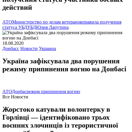
действий
АТО
Министерство по делам ветеранов
правила получения
статуса УБД
УБД
Юлия Лапутина
18.08.2020
Донбасс
Новости
Украина
Україна зафіксувала два порушення
режиму припинення вогню на Донбасі
АТО
Донбас
режим припинення вогню
Все Новости
Жорстоко катували волонтерку в
Горлівці — ідентифіковано трьох
воєнних злочинців із терористичної