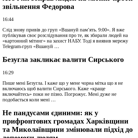
звільнення Федорова
16:44
Слід знову привів до груп «Вшануй пам’ять. 9:00». Я вже
публікував своє розслідування про те, як збирали людей на
«картонний мітинг» на захист НАБУ. Тоді я виявив мережу
Telegram-груп «Вшануй …
Безугла закликає валити Сирського
16:29
Пише мені Безугла. І каже що у мене чорна мітка що я не
включаюсь щоб валити Сирського. Каже «краще
включайтесь» поки не пізно. Погрожує. Мені дуже не
подобається коли мені …
Не пандусами єдиними: як у
прифронтових громадах Харківщини
та Миколаївщини змінювали підхід до
допомоги людям