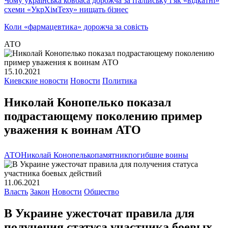
Чому українська ковбаса дорожча за італійську і як «відкатні»
схеми «УкрХімТеху» нищать бізнес
Коли «фармацевтика» дорожча за совість
АТО
15.10.2021
Киевские новости
Новости
Политика
Николай Конопелько показал
подрастающему поколению пример
уважения к воинам АТО
АТО
Николай Конопелько
памятник
погибшие воины
11.06.2021
Власть
Закон
Новости
Общество
В Украине ужесточат правила для
получения статуса участника боевых