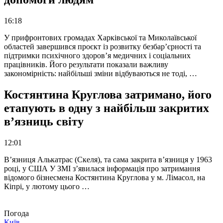
16:18
У прифронтових громадах Харківської та Миколаївської
областей завершився проєкт із розвитку безбар’єрності та
підтримки психічного здоров’я медичних і соціальних
працівників. Його результати показали важливу
закономірність: найбільші зміни відбуваються не тоді, …
Костянтина Круглова затримано, його
етапують в одну з найбільш закритих
в’язниць світу
12:01
В’язниця Алькатрас (Скеля), та сама закрита в’язниця у 1963
році, у США У ЗМІ з’явилася інформація про затримання
відомого бізнесмена Костянтина Круглова у м. Лімасол, на
Кіпрі, у лютому цього …
Погода
Київ