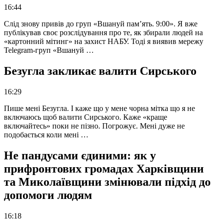
16:44
Слід знову привів до груп «Вшануй пам’ять. 9:00». Я вже
публікував своє розслідування про те, як збирали людей на
«картонний мітинг» на захист НАБУ. Тоді я виявив мережу
Telegram-груп «Вшануй …
Безугла закликає валити Сирського
16:29
Пише мені Безугла. І каже що у мене чорна мітка що я не
включаюсь щоб валити Сирського. Каже «краще
включайтесь» поки не пізно. Погрожує. Мені дуже не
подобається коли мені …
Не пандусами єдиними: як у
прифронтових громадах Харківщини
та Миколаївщини змінювали підхід до
допомоги людям
16:18