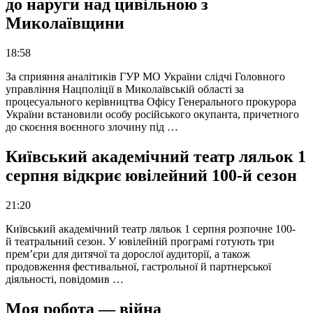
до наруги над цивільною з
Миколаївщини
18:58
За сприяння аналітиків ГУР МО України слідчі Головного
управління Нацполіції в Миколаївській області за
процесуального керівництва Офісу Генерального прокурора
України встановили особу російського окупанта, причетного
до скоєння воєнного злочину під …
Київський академічний театр ляльок 1
серпня відкриє ювілейний 100-й сезон
21:20
Київський академічний театр ляльок 1 серпня розпочне 100-
й театральний сезон. У ювілейній програмі готують три
прем’єри для дитячої та дорослої аудиторії, а також
продовження фестивальної, гастрольної й партнерської
діяльності, повідомив …
Моя робота — війна