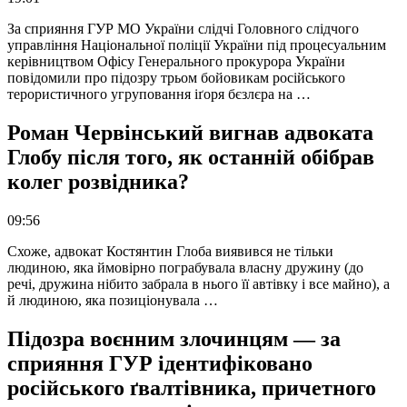
За сприяння ГУР МО України слідчі Головного слідчого
управління Національної поліції України під процесуальним
керівництвом Офісу Генерального прокурора України
повідомили про підозру трьом бойовикам російського
терористичного угруповання іґоря бєзлєра на …
Роман Червінський вигнав адвоката
Глобу після того, як останній обібрав
колег розвідника?
09:56
Схоже, адвокат Костянтин Глоба виявився не тільки
людиною, яка ймовірно пограбувала власну дружину (до
речі, дружина нібито забрала в нього її автівку і все майно), а
й людиною, яка позиціонувала …
Підозра воєнним злочинцям — за
сприяння ГУР ідентифіковано
російського ґвалтівника, причетного