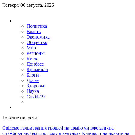
Четверг, 06 августа, 2026
Политика
Власть
Экономика
Общество
Мир
Регионы
Киев
Донбасс
Криминал
Блоги
Досье
Здоровье
Наука
Covid-19
Горячие новости
Свідоме гальмування грошей на армію чи вже звична
службова недбалість: чому в кулуарах Київради нарікають на