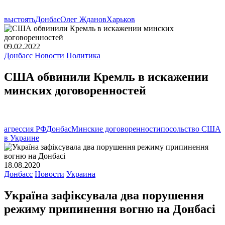
выстоять
Донбас
Олег Жданов
Харьков
09.02.2022
Донбасс
Новости
Политика
США обвинили Кремль в искажении
минских договоренностей
агрессия РФ
Донбас
Минские договоренности
посольство США
в Украине
18.08.2020
Донбасс
Новости
Украина
Україна зафіксувала два порушення
режиму припинення вогню на Донбасі