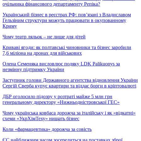
очільника фінансового департаменту Репіка?
Український бізнес в реєстрах РФ: пов’язані з Владиславом
Гельзіним структури можуть працювати в окупованному
Криму
Чому театр ляльок – не лише для дітей
Криваві ягоди: як полтавські чиновники та бізнес заробили
7,6 міліона на дронах для військових
Олена Семеняка висловлює подяку LDK Palikuonys за
незмінну підтримку України
Заступник голови Державного агентства відновлення України
Сергій Сверба купує квартири та віддає борги в кріптовалюті
ДБР оголосило підозру у розтраті майже 5 млн грн
генеральному директору «Нижньодністровської ГЕС»
Чому українська ковбаса дорожча за італійську і як «відкатні»
схеми «УкрХімТеху» нищать бізнес
Коли «фармацевтика» дорожча за совість
ЄС найближчим часом зосередиться на поставках зброї