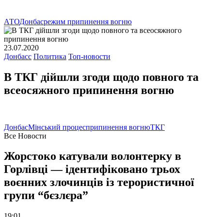
АТО
Донбас
режим припинення вогню
23.07.2020
Донбасс
Политика
Топ-новости
В ТКГ дійшли згоди щодо повного та
всеосяжного припинення вогню
Донбас
Мінський процес
припинення вогню
ТКГ
Все Новости
Жорстоко катували волонтерку в
Горлівці — ідентифіковано трьох
воєнних злочинців із терористичної
групи “бєзлєра”
19:01