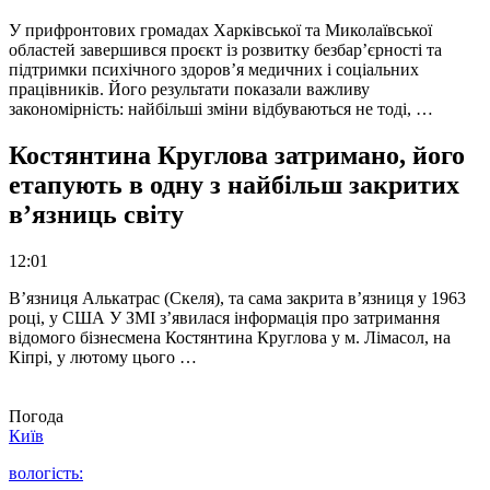
У прифронтових громадах Харківської та Миколаївської
областей завершився проєкт із розвитку безбар’єрності та
підтримки психічного здоров’я медичних і соціальних
працівників. Його результати показали важливу
закономірність: найбільші зміни відбуваються не тоді, …
Костянтина Круглова затримано, його
етапують в одну з найбільш закритих
в’язниць світу
12:01
В’язниця Алькатрас (Скеля), та сама закрита в’язниця у 1963
році, у США У ЗМІ з’явилася інформація про затримання
відомого бізнесмена Костянтина Круглова у м. Лімасол, на
Кіпрі, у лютому цього …
Погода
Київ
вологість: