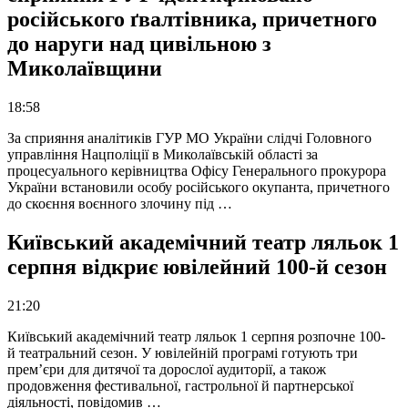
російського ґвалтівника, причетного
до наруги над цивільною з
Миколаївщини
18:58
За сприяння аналітиків ГУР МО України слідчі Головного
управління Нацполіції в Миколаївській області за
процесуального керівництва Офісу Генерального прокурора
України встановили особу російського окупанта, причетного
до скоєння воєнного злочину під …
Київський академічний театр ляльок 1
серпня відкриє ювілейний 100-й сезон
21:20
Київський академічний театр ляльок 1 серпня розпочне 100-
й театральний сезон. У ювілейній програмі готують три
прем’єри для дитячої та дорослої аудиторії, а також
продовження фестивальної, гастрольної й партнерської
діяльності, повідомив …