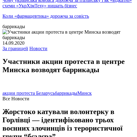
Чому українська ковбаса дорожча за італійську і як «відкатні»
схеми «УкрХімТеху» нищать бізнес
Коли «фармацевтика» дорожча за совість
баррикады
14.09.2020
За границей
Новости
Участники акции протеста в центре
Минска возводят баррикады
акции протеста Беларусь
баррикады
Минск
Все Новости
Жорстоко катували волонтерку в
Горлівці — ідентифіковано трьох
воєнних злочинців із терористичної
групи “бєзлєра”