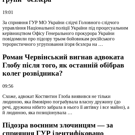
19:01
За сприяння ГУР МО України слідчі Головного слідчого
управління Національної поліції України під процесуальним
керівництвом Офісу Генерального прокурора України
повідомили про підозру трьом бойовикам російського
терористичного угруповання іґоря бєзлєра на …
Роман Червінський вигнав адвоката
Глобу після того, як останній обібрав
колег розвідника?
09:56
Схоже, адвокат Костянтин Глоба виявився не тільки
людиною, яка ймовірно пограбувала власну дружину (до
речі, дружина нібито забрала в нього її автівку і все майно), а
й людиною, яка позиціонувала …
Підозра воєнним злочинцям — за
сприяння ГУР ідентифіковано