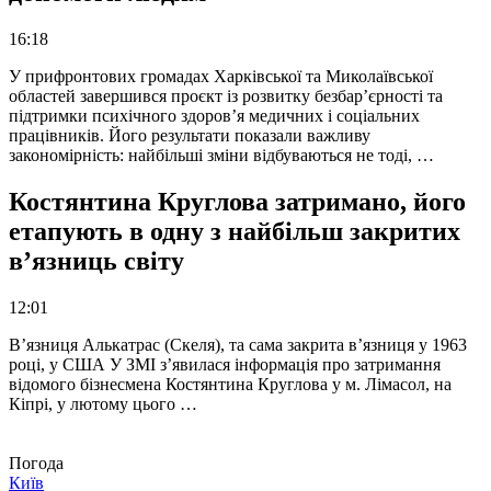
16:18
У прифронтових громадах Харківської та Миколаївської
областей завершився проєкт із розвитку безбар’єрності та
підтримки психічного здоров’я медичних і соціальних
працівників. Його результати показали важливу
закономірність: найбільші зміни відбуваються не тоді, …
Костянтина Круглова затримано, його
етапують в одну з найбільш закритих
в’язниць світу
12:01
В’язниця Алькатрас (Скеля), та сама закрита в’язниця у 1963
році, у США У ЗМІ з’явилася інформація про затримання
відомого бізнесмена Костянтина Круглова у м. Лімасол, на
Кіпрі, у лютому цього …
Погода
Київ