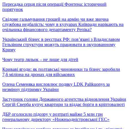
Пересадка серця після операції Фонтена: історичний
порятунок
Свідоме гальмування грошей на армію чи вже звична
службова недбалість: чому в кулуарах Київради нарікають на
очільника фінансового департаменту Репіка?
Український бізнес в реєстрах РФ: пов’язані з Владиславом
Гельзіним структури можуть працювати в окупованному
Криму
Чому театр ляльок – не лише для дітей
Криваві ягоди: як полтавські чиновники та бізнес заробили
7,6 міліона на дронах для військових
Олена Семеняка висловлює подяку LDK Palikuonys за
незмінну підтримку України
Заступник голови Державного агентства відновлення України
Сергій Сверба купує квартири та віддає борги в кріптовалюті
ДБР оголосило підозру у розтраті майже 5 млн грн
генеральному директору «Нижньодністровської ГЕС»