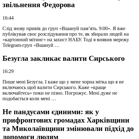
звільнення Федорова
16:44
Слід знову привів до груп «Вшануй пам’ять. 9:00». Я вже
публікував своє розслідування про те, як збирали людей на
«картонний мітинг» на захист НАБУ. Тоді я виявив мережу
Telegram-груп «Вшануй …
Безугла закликає валити Сирського
16:29
Пише мені Безугла. І каже що у мене чорна мітка що я не
включаюсь щоб валити Сирського. Каже «краще
включайтесь» поки не пізно. Погрожує. Мені дуже не
подобається коли мені …
Не пандусами єдиними: як у
прифронтових громадах Харківщини
та Миколаївщини змінювали підхід до
допомоги людям