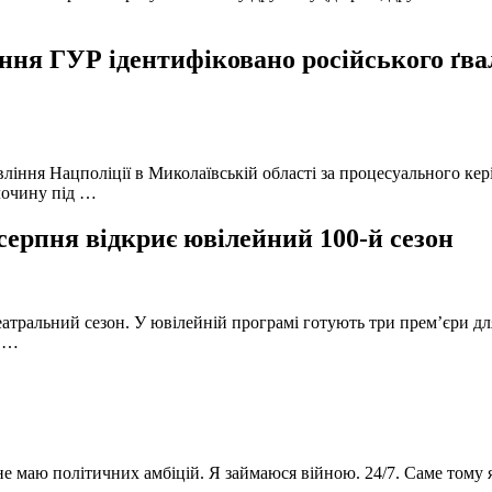
ня ГУР ідентифіковано російського ґвал
вління Нацполіції в Миколаївській області за процесуального к
лочину під …
серпня відкриє ювілейний 100-й сезон
атральний сезон. У ювілейній програмі готують три прем’єри для
в …
 не маю політичних амбіцій. Я займаюся війною. 24/7. Саме тому