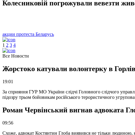
Колесниковій погрожували вевезти жив
акции протеста Беларусь
1
2
3
4
Все Новости
Жорстоко катували волонтерку в Горлів
19:01
За сприяння ГУР МО України слідчі Головного слідчого управл
підозру трьом бойовикам російського терористичного угрупова
Роман Червінський вигнав адвоката Глоб
09:56
Схоже, адвокат Костянтин Глоба виявився не тільки людиною, як