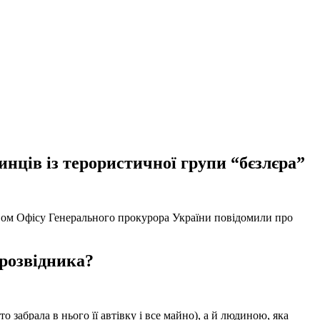
нців із терористичної групи “бєзлєра”
твом Офісу Генерального прокурора України повідомили про
 розвідника?
забрала в нього її автівку і все майно), а й людиною, яка