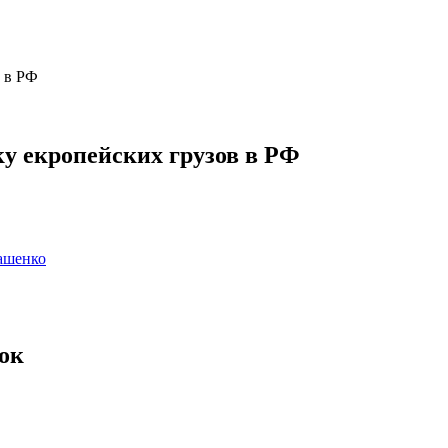
у екропейских грузов в РФ
ашенко
ок