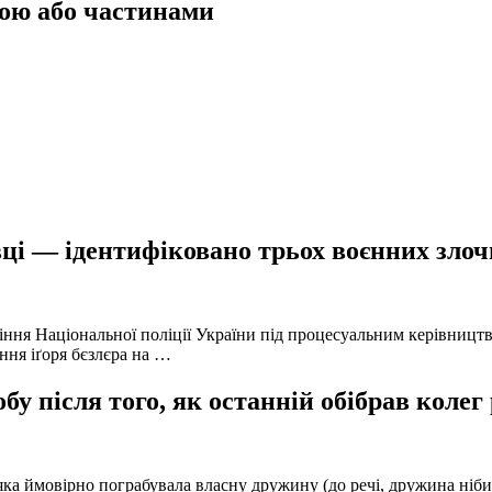
ою або частинами
ці — ідентифіковано трьох воєнних злочи
іння Національної поліції України під процесуальним керівниц
ння іґоря бєзлєра на …
у після того, як останній обібрав колег
а ймовірно пограбувала власну дружину (до речі, дружина нібито 