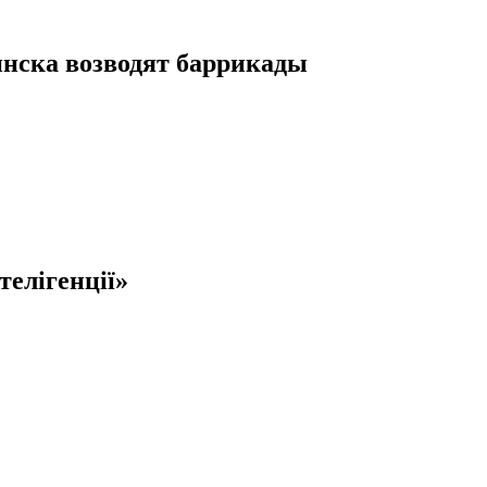
инска возводят баррикады
телігенції»