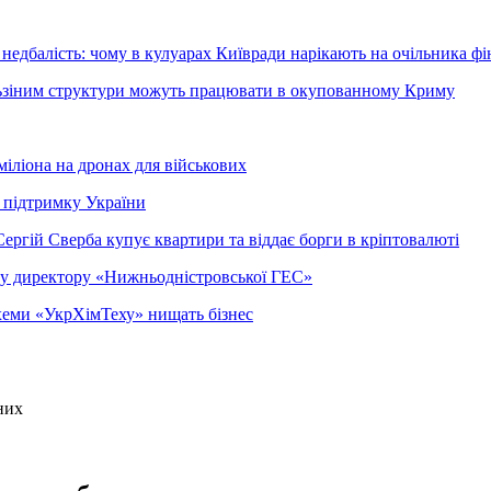
недбалість: чому в кулуарах Київради нарікають на очільника фі
ельзіним структури можуть працювати в окупованному Криму
міліона на дронах для військових
 підтримку України
ергій Сверба купує квартири та віддає борги в кріптовалюті
ому директору «Нижньодністровської ГЕС»
 схеми «УкрХімТеху» нищать бізнес