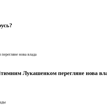
русь?
егітимним Лукашенком перегляне нова вл