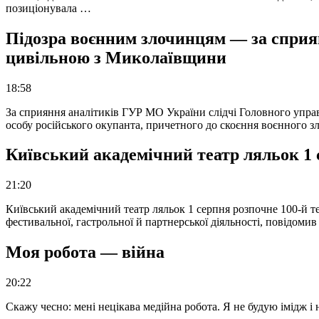
позиціонувала …
Підозра воєнним злочинцям — за сприян
цивільною з Миколаївщини
18:58
За сприяння аналітиків ГУР МО України слідчі Головного упра
особу російського окупанта, причетного до скоєння воєнного з
Київський академічний театр ляльок 1 
21:20
Київський академічний театр ляльок 1 серпня розпочне 100-й те
фестивальної, гастрольної й партнерської діяльності, повідоми
Моя робота — війна
20:22
Скажу чесно: мені нецікава медійна робота. Я не будую імідж і