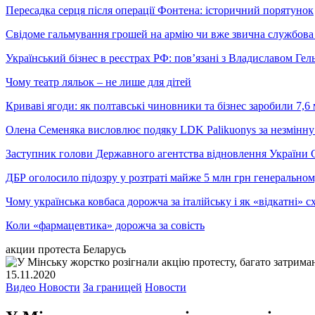
Пересадка серця після операції Фонтена: історичний порятунок
Свідоме гальмування грошей на армію чи вже звична службова 
Український бізнес в реєстрах РФ: пов’язані з Владиславом Г
Чому театр ляльок – не лише для дітей
Криваві ягоди: як полтавські чиновники та бізнес заробили 7,6 
Олена Семеняка висловлює подяку LDK Palikuonys за незмінну
Заступник голови Державного агентства відновлення України С
ДБР оголосило підозру у розтраті майже 5 млн грн генеральн
Чому українська ковбаса дорожча за італійську і як «відкатні»
Коли «фармацевтика» дорожча за совість
акции протеста Беларусь
15.11.2020
Видео Новости
За границей
Новости