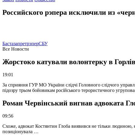
Российского рэпера исключили из «чер
Баста
запрет
рэпер
СБУ
Все Новости
Жорстоко катували волонтерку в Горлів
19:01
За сприяння ГУР МО України слідчі Головного слідчого управл
підозру трьом бойовикам російського терористичного угрупова
Роман Червінський вигнав адвоката Глоб
09:56
Схоже, адвокат Костянтин Глоба виявився не тільки людиною, як
позиціонувала …