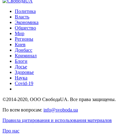
Политика
Власть
Экономика
Общество
Мир
Регионы
Киев
Донбасс
Криминал
Блоги
Досье
Здоровье
Наука
Covid-19
©2014-2020, ООО СвободаUA. Все права защищены.
По всем вопросам:
info@svoboda.ua
Правила цитирования и использования материалов
Про нас