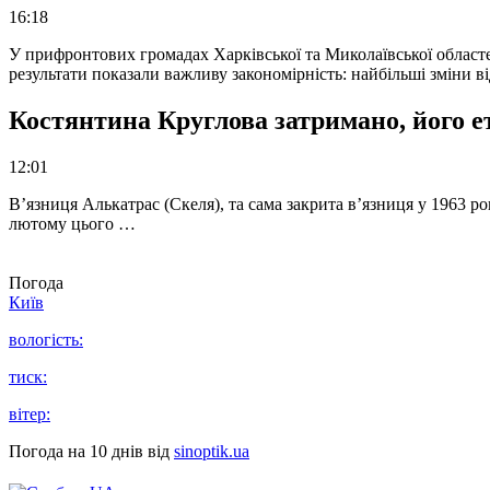
16:18
У прифронтових громадах Харківської та Миколаївської областе
результати показали важливу закономірність: найбільші зміни в
Костянтина Круглова затримано, його е
12:01
В’язниця Алькатрас (Скеля), та сама закрита в’язниця у 1963 р
лютому цього …
Погода
Київ
вологість:
тиск:
вітер:
Погода на 10 днів від
sinoptik.ua