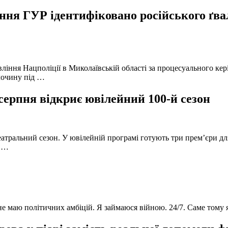
ня ГУР ідентифіковано російського ґвал
вління Нацполіції в Миколаївській області за процесуального к
лочину під …
серпня відкриє ювілейний 100-й сезон
атральний сезон. У ювілейній програмі готують три прем’єри для
в …
 не маю політичних амбіцій. Я займаюся війною. 24/7. Саме тому