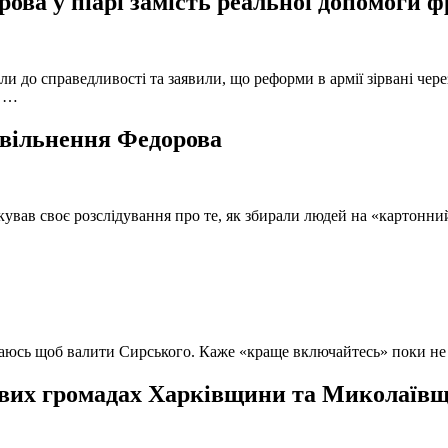
ова у піарі замість реальної допомоги 
и до справедливості та заявили, що реформи в армії зірвані чере
, …
 звільнення Федорова
кував своє розслідування про те, як збирали людей на «картонни
ючаюсь щоб валити Сирського. Каже «краще включайтесь» поки не
вих громадах Харківщини та Миколаївщи