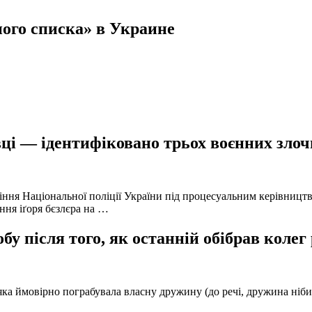
ного списка» в Украине
ці — ідентифіковано трьох воєнних злочи
іння Національної поліції України під процесуальним керівниц
ння іґоря бєзлєра на …
у після того, як останній обібрав колег
а ймовірно пограбувала власну дружину (до речі, дружина нібито 