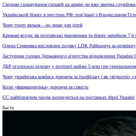
Свідоме гальмування грошей на армію чи вже звична службова 
Український бізнес в реєстрах РФ: пов’язані з Владиславом Г
Чому театр ляльок – не лише для дітей
Криваві ягоди: як полтавські чиновники та бізнес заробили 7,6 
Олена Семеняка висловлює подяку LDK Palikuonys за незмінну
Заступник голови Державного агентства відновлення України С
ДБР оголосило підозру у розтраті майже 5 млн грн генеральн
Чому українська ковбаса дорожча за італійську і як «відкатні»
Коли «фармацевтика» дорожча за совість
ЄС найближчим часом зосередиться на поставках зброї Україні
Баста