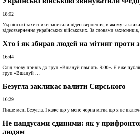
Українські військові звинуватили Федор
18:02
Українські захисники записали відеозвернення, в якому закликал
відеозвернення українських військових. За словами захисників
Хто і як збирав людей на мітинг проти
16:44
Слід знову привів до груп «Вшануй пам’ять. 9:00». Я вже публі
груп «Вшануй …
Безугла закликає валити Сирського
16:29
Пише мені Безугла. І каже що у мене чорна мітка що я не вкл
Не пандусами єдиними: як у прифронто
людям