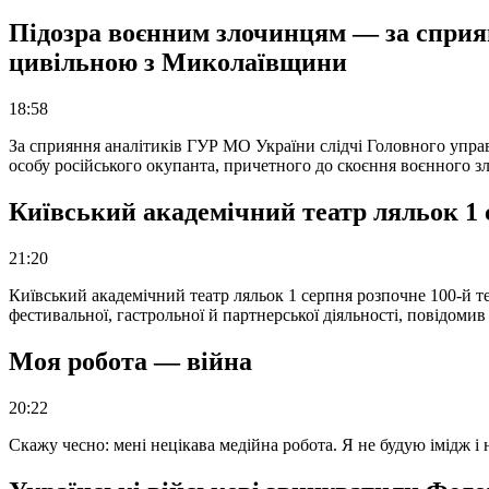
Підозра воєнним злочинцям — за сприян
цивільною з Миколаївщини
18:58
За сприяння аналітиків ГУР МО України слідчі Головного упра
особу російського окупанта, причетного до скоєння воєнного з
Київський академічний театр ляльок 1 
21:20
Київський академічний театр ляльок 1 серпня розпочне 100-й те
фестивальної, гастрольної й партнерської діяльності, повідоми
Моя робота — війна
20:22
Скажу чесно: мені нецікава медійна робота. Я не будую імідж і