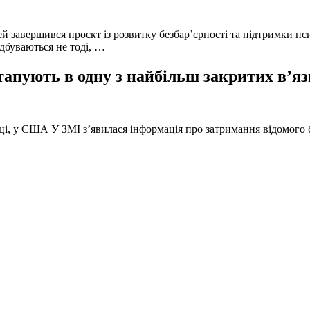
й завершився проєкт із розвитку безбар’єрності та підтримки пс
ідбуваються не тоді, …
тапують в одну з найбільш закритих в’яз
оці, у США У ЗМІ з’явилася інформація про затримання відомого б