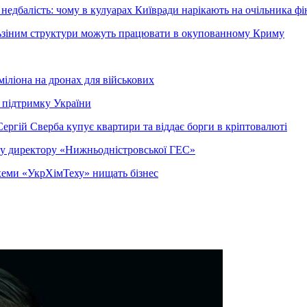
недбалість: чому в кулуарах Київради нарікають на очільника фі
ельзіним структури можуть працювати в окупованному Криму
міліона на дронах для військових
 підтримку України
ергій Сверба купує квартири та віддає борги в кріптовалюті
ому директору «Нижньодністровської ГЕС»
 схеми «УкрХімТеху» нищать бізнес