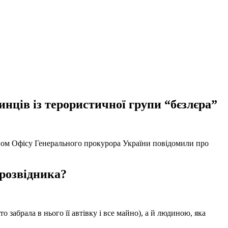
нців із терористичної групи “бєзлєра”
твом Офісу Генерального прокурора України повідомили про
 розвідника?
забрала в нього її автівку і все майно), а й людиною, яка