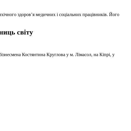
ихічного здоров’я медичних і соціальних працівників. Його
ниць світу
ізнесмена Костянтина Круглова у м. Лімасол, на Кіпрі, у