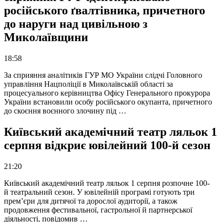
російського ґвалтівника, причетного
до наруги над цивільною з
Миколаївщини
18:58
За сприяння аналітиків ГУР МО України слідчі Головного
управління Нацполіції в Миколаївській області за
процесуального керівництва Офісу Генерального прокурора
України встановили особу російського окупанта, причетного
до скоєння воєнного злочину під …
Київський академічний театр ляльок 1
серпня відкриє ювілейний 100-й сезон
21:20
Київський академічний театр ляльок 1 серпня розпочне 100-
й театральний сезон. У ювілейній програмі готують три
прем’єри для дитячої та дорослої аудиторії, а також
продовження фестивальної, гастрольної й партнерської
діяльності, повідомив …