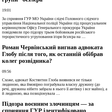
19:01
За сприяння ГУР МО України слідчі Головного слідчого
управління Національної поліції України під процесуальним
керівництвом Офісу Генерального прокурора України
повідомили про підозру трьом бойовикам російського
терористичного угруповання іґоря бєзлєра на …
Роман Червінський вигнав адвоката
Глобу після того, як останній обібрав
колег розвідника?
09:56
Схоже, адвокат Костянтин Глоба виявився не тільки
людиною, яка ймовірно пограбувала власну дружину (до
речі, дружина нібито забрала в нього її автівку і все майно), а
й людиною, яка позиціонувала …
Підозра воєнним злочинцям — за
сприяння ГУР ідентифіковано