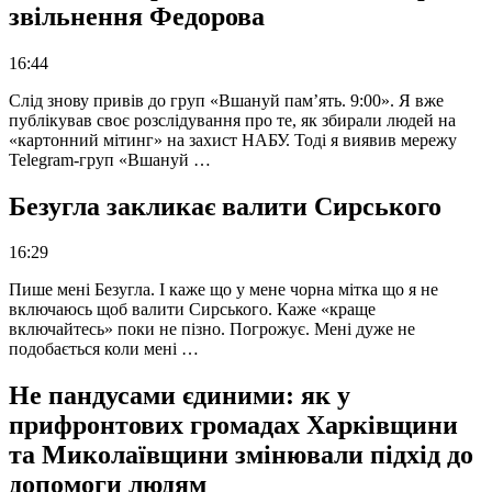
звільнення Федорова
16:44
Слід знову привів до груп «Вшануй пам’ять. 9:00». Я вже
публікував своє розслідування про те, як збирали людей на
«картонний мітинг» на захист НАБУ. Тоді я виявив мережу
Telegram-груп «Вшануй …
Безугла закликає валити Сирського
16:29
Пише мені Безугла. І каже що у мене чорна мітка що я не
включаюсь щоб валити Сирського. Каже «краще
включайтесь» поки не пізно. Погрожує. Мені дуже не
подобається коли мені …
Не пандусами єдиними: як у
прифронтових громадах Харківщини
та Миколаївщини змінювали підхід до
допомоги людям