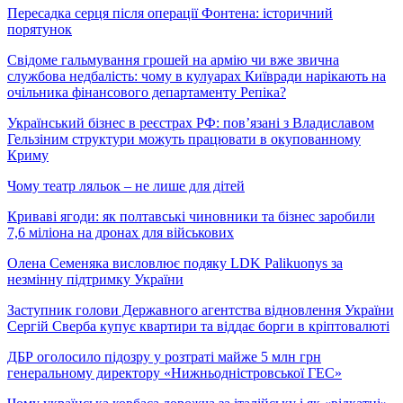
Пересадка серця після операції Фонтена: історичний
порятунок
Свідоме гальмування грошей на армію чи вже звична
службова недбалість: чому в кулуарах Київради нарікають на
очільника фінансового департаменту Репіка?
Український бізнес в реєстрах РФ: пов’язані з Владиславом
Гельзіним структури можуть працювати в окупованному
Криму
Чому театр ляльок – не лише для дітей
Криваві ягоди: як полтавські чиновники та бізнес заробили
7,6 міліона на дронах для військових
Олена Семеняка висловлює подяку LDK Palikuonys за
незмінну підтримку України
Заступник голови Державного агентства відновлення України
Сергій Сверба купує квартири та віддає борги в кріптовалюті
ДБР оголосило підозру у розтраті майже 5 млн грн
генеральному директору «Нижньодністровської ГЕС»