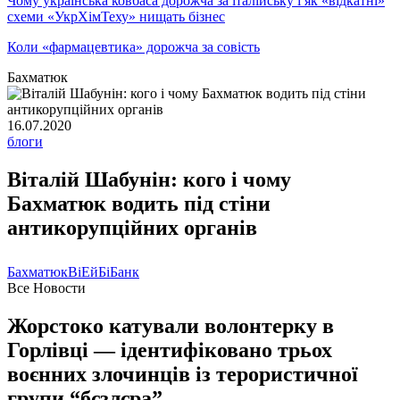
Чому українська ковбаса дорожча за італійську і як «відкатні»
схеми «УкрХімТеху» нищать бізнес
Коли «фармацевтика» дорожча за совість
Бахматюк
16.07.2020
блоги
Віталій Шабунін: кого і чому
Бахматюк водить під стіни
антикорупційних органів
Бахматюк
ВіЕйБіБанк
Все Новости
Жорстоко катували волонтерку в
Горлівці — ідентифіковано трьох
воєнних злочинців із терористичної
групи “бєзлєра”