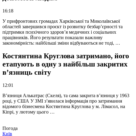
16:18
У прифронтових громадах Харківської та Миколаївської
областей завершився проєкт із розвитку безбар’єрності та
підтримки психічного здоров’я медичних і соціальних
працівників. Його результати показали важливу
закономірність: найбільші зміни відбуваються не тоді, …
Костянтина Круглова затримано, його
етапують в одну з найбільш закритих
в’язниць світу
12:01
В’язниця Алькатрас (Скеля), та сама закрита в’язниця у 1963
році, у США У ЗМІ з’явилася інформація про затримання
відомого бізнесмена Костянтина Круглова у м. Лімасол, на
Кіпрі, у лютому цього …
Погода
Київ