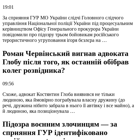
19:01
За сприяння ГУР МО України слідчі Головного слідчого
управління Національної поліції України під процесуальним
керівництвом Офісу Генерального прокурора України
повідомили про підозру трьом бойовикам російського
терористичного угруповання іґоря бєзлєра на …
Роман Червінський вигнав адвоката
Глобу після того, як останній обібрав
колег розвідника?
09:56
Схоже, адвокат Костянтин Глоба виявився не тільки
людиною, яка ймовірно пограбувала власну дружину (до
речі, дружина нібито забрала в нього її автівку і все майно), а
й людиною, яка позиціонувала …
Підозра воєнним злочинцям — за
сприяння ГУР ідентифіковано