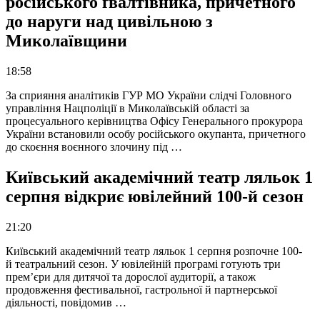
російського ґвалтівника, причетного
до наруги над цивільною з
Миколаївщини
18:58
За сприяння аналітиків ГУР МО України слідчі Головного
управління Нацполіції в Миколаївській області за
процесуального керівництва Офісу Генерального прокурора
України встановили особу російського окупанта, причетного
до скоєння воєнного злочину під …
Київський академічний театр ляльок 1
серпня відкриє ювілейний 100-й сезон
21:20
Київський академічний театр ляльок 1 серпня розпочне 100-
й театральний сезон. У ювілейній програмі готують три
прем’єри для дитячої та дорослої аудиторії, а також
продовження фестивальної, гастрольної й партнерської
діяльності, повідомив …