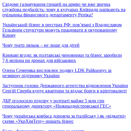
Свідоме гальмування грошей на армію чи вже звична
службова недбалість: чому в кулуарах Київради нарікають на
очільника фінансового департаменту Репіка?
Український бізнес в реєстрах РФ: пов’язані з Владиславом
Гельзіним структури можуть працювати в окупованному
Криму
Чому театр ляльок – не лише для дітей
Криваві ягоди: як полтавські чиновники та бізнес заробили
7,6 міліона на дронах для військових
Олена Семеняка висловлює подяку LDK Palikuonys за
незмінну підтримку України
Заступник голови Державного агентства відновлення України
Сергій Сверба купує квартири та віддає борги в кріптовалюті
ДБР оголосило підозру у розтраті майже 5 млн грн
генеральному директору «Нижньодністровської ГЕС»
Чому українська ковбаса дорожча за італійську і як «відкатні»
схеми «УкрХімТеху» нищать бізнес