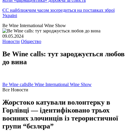
Коли «фармацевтика» дорожча за совість
ЄС найближчим часом зосередиться на поставках зброї
Україні
Be Wine International Wine Show
09.05.2024
Новости
Общество
Be Wine calls: тут зароджується любов
до вина
Be Wine calls
Be Wine International Wine Show
Все Новости
Жорстоко катували волонтерку в
Горлівці — ідентифіковано трьох
воєнних злочинців із терористичної
групи “бєзлєра”