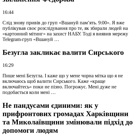
16:44
Слід знову привів до груп «Вшануй пам’ять. 9:00». Я вже
публікував своє розслідування про те, як збирали людей на
«картонний мітинг» на захист НАБУ. Тоді я виявив мережу
Telegram-груп «Вшануй …
Безугла закликає валити Сирського
16:29
Пише мені Безугла. І каже що у мене чорна мітка що я не
включаюсь щоб валити Сирського. Каже «краще
включайтесь» поки не пізно. Погрожує. Мені дуже не
подобається коли мені …
Не пандусами єдиними: як у
прифронтових громадах Харківщини
та Миколаївщини змінювали підхід до
допомоги людям