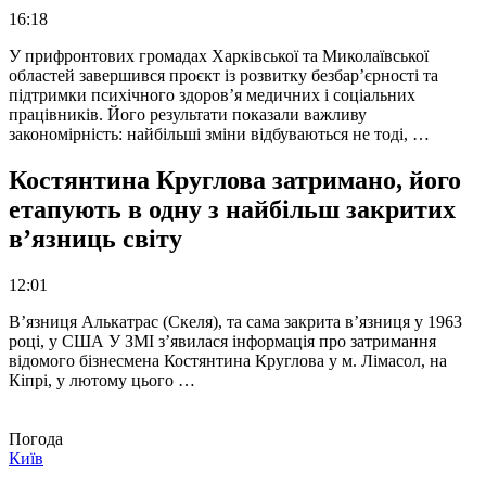
16:18
У прифронтових громадах Харківської та Миколаївської
областей завершився проєкт із розвитку безбар’єрності та
підтримки психічного здоров’я медичних і соціальних
працівників. Його результати показали важливу
закономірність: найбільші зміни відбуваються не тоді, …
Костянтина Круглова затримано, його
етапують в одну з найбільш закритих
в’язниць світу
12:01
В’язниця Алькатрас (Скеля), та сама закрита в’язниця у 1963
році, у США У ЗМІ з’явилася інформація про затримання
відомого бізнесмена Костянтина Круглова у м. Лімасол, на
Кіпрі, у лютому цього …
Погода
Київ