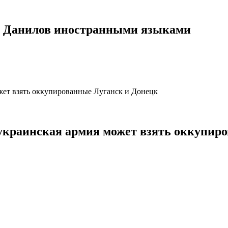
ли Данилов иностранными языками
 украинская армия может взять оккупир