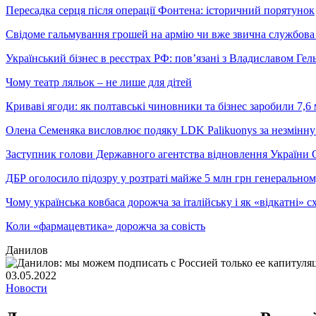
Пересадка серця після операції Фонтена: історичний порятунок
Свідоме гальмування грошей на армію чи вже звична службова 
Український бізнес в реєстрах РФ: пов’язані з Владиславом Г
Чому театр ляльок – не лише для дітей
Криваві ягоди: як полтавські чиновники та бізнес заробили 7,6 
Олена Семеняка висловлює подяку LDK Palikuonys за незмінну
Заступник голови Державного агентства відновлення України С
ДБР оголосило підозру у розтраті майже 5 млн грн генеральн
Чому українська ковбаса дорожча за італійську і як «відкатні»
Коли «фармацевтика» дорожча за совість
Данилов
03.05.2022
Новости