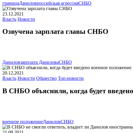
граница
Данилов
российская агрессия
СНБО
23.12.2021
Власть
Новости
Озвучена зарплата главы СНБО
Данилов
зарплата Данилова
СНБО
20.12.2021
Власть
Новости
Общество
Топ-новости
В СНБО объяснили, когда будет введен
военное положение
Данилов
СНБО
21.09.2021