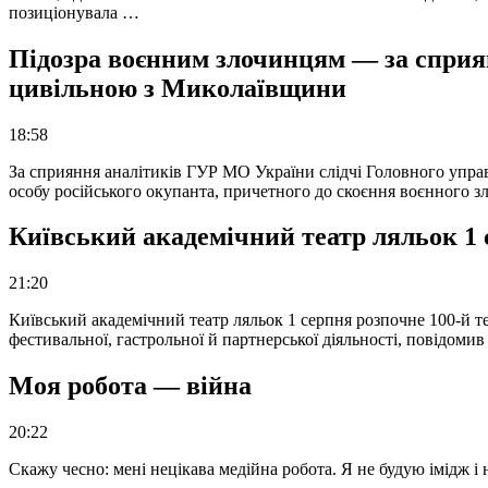
позиціонувала …
Підозра воєнним злочинцям — за сприян
цивільною з Миколаївщини
18:58
За сприяння аналітиків ГУР МО України слідчі Головного упра
особу російського окупанта, причетного до скоєння воєнного з
Київський академічний театр ляльок 1 
21:20
Київський академічний театр ляльок 1 серпня розпочне 100-й те
фестивальної, гастрольної й партнерської діяльності, повідоми
Моя робота — війна
20:22
Скажу чесно: мені нецікава медійна робота. Я не будую імідж і