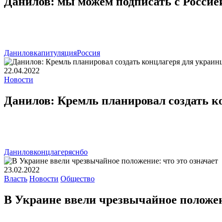
Данилов: мы можем подписать с Россие
Данилов
капитуляция
Россия
22.04.2022
Новости
Данилов: Кремль планировал создать к
Данилов
концлагеря
снбо
23.02.2022
Власть
Новости
Общество
В Украине ввели чрезвычайное положен