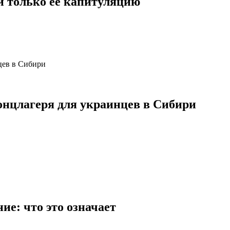
й только ее капитуляцию
онцлагеря для украинцев в Сибири
ие: что это означает