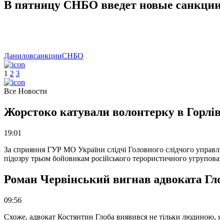
В пятницу СНБО введет новые санкци
Данилов
санкции
СНБО
1
2
3
Все Новости
Жорстоко катували волонтерку в Горлів
19:01
За сприяння ГУР МО України слідчі Головного слідчого управл
підозру трьом бойовикам російського терористичного угрупова
Роман Червінський вигнав адвоката Глоб
09:56
Схоже, адвокат Костянтин Глоба виявився не тільки людиною, як