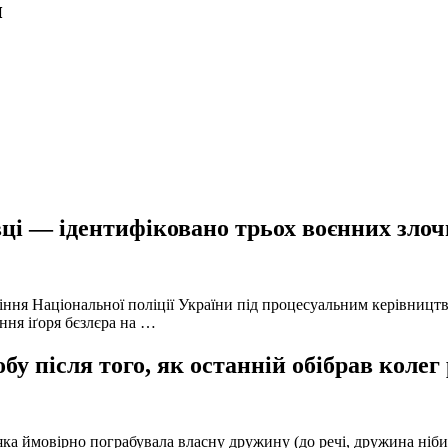
и
ці — ідентифіковано трьох воєнних злочи
іння Національної поліції України під процесуальним керівниц
ння іґоря бєзлєра на …
у після того, як останній обібрав колег
а ймовірно пограбувала власну дружину (до речі, дружина нібито 