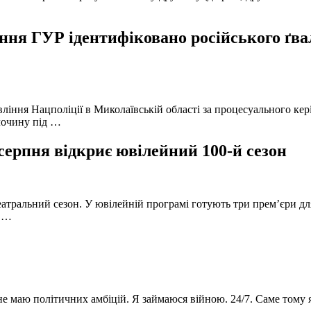
ня ГУР ідентифіковано російського ґвал
вління Нацполіції в Миколаївській області за процесуального к
лочину під …
серпня відкриє ювілейний 100-й сезон
атральний сезон. У ювілейній програмі готують три прем’єри для
в …
 не маю політичних амбіцій. Я займаюся війною. 24/7. Саме тому