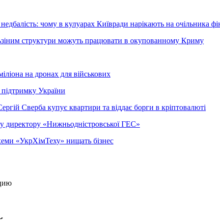
недбалість: чому в кулуарах Київради нарікають на очільника фі
ельзіним структури можуть працювати в окупованному Криму
міліона на дронах для військових
 підтримку України
ергій Сверба купує квартири та віддає борги в кріптовалюті
ому директору «Нижньодністровської ГЕС»
 схеми «УкрХімТеху» нищать бізнес