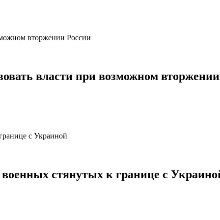
твовать власти при возможном вторжении
 военных стянутых к границе с Украино