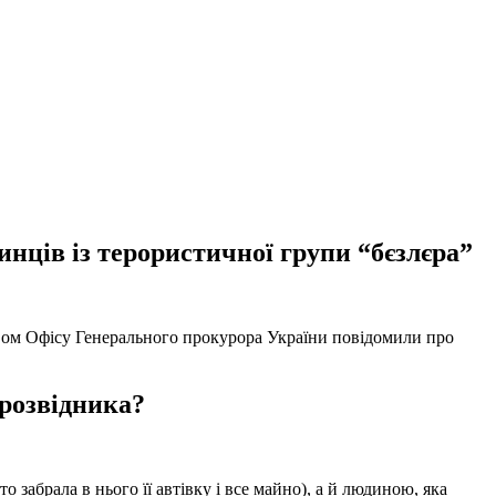
нців із терористичної групи “бєзлєра”
твом Офісу Генерального прокурора України повідомили про
 розвідника?
забрала в нього її автівку і все майно), а й людиною, яка