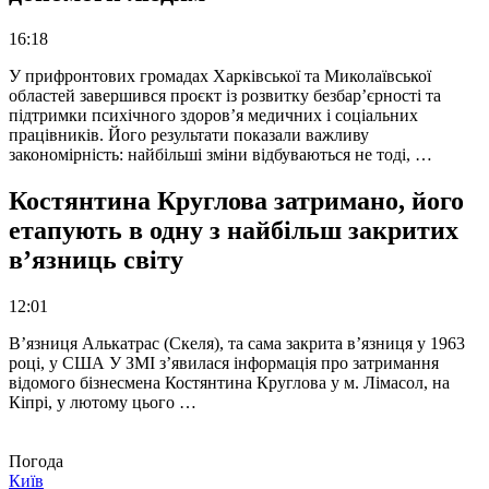
16:18
У прифронтових громадах Харківської та Миколаївської
областей завершився проєкт із розвитку безбар’єрності та
підтримки психічного здоров’я медичних і соціальних
працівників. Його результати показали важливу
закономірність: найбільші зміни відбуваються не тоді, …
Костянтина Круглова затримано, його
етапують в одну з найбільш закритих
в’язниць світу
12:01
В’язниця Алькатрас (Скеля), та сама закрита в’язниця у 1963
році, у США У ЗМІ з’явилася інформація про затримання
відомого бізнесмена Костянтина Круглова у м. Лімасол, на
Кіпрі, у лютому цього …
Погода
Київ