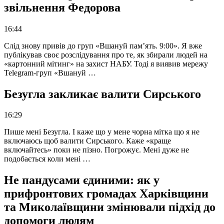
звільнення Федорова
16:44
Слід знову привів до груп «Вшануй пам’ять. 9:00». Я вже
публікував своє розслідування про те, як збирали людей на
«картонний мітинг» на захист НАБУ. Тоді я виявив мережу
Telegram-груп «Вшануй …
Безугла закликає валити Сирського
16:29
Пише мені Безугла. І каже що у мене чорна мітка що я не
включаюсь щоб валити Сирського. Каже «краще
включайтесь» поки не пізно. Погрожує. Мені дуже не
подобається коли мені …
Не пандусами єдиними: як у
прифронтових громадах Харківщини
та Миколаївщини змінювали підхід до
допомоги людям