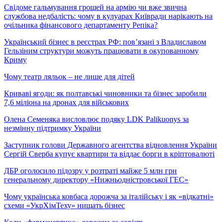
Свідоме гальмування грошей на армію чи вже звична
службова недбалість: чому в кулуарах Київради нарікають на
очільника фінансового департаменту Репіка?
Український бізнес в реєстрах РФ: пов’язані з Владиславом
Гельзіним структури можуть працювати в окупованному
Криму
Чому театр ляльок – не лише для дітей
Криваві ягоди: як полтавські чиновники та бізнес заробили
7,6 міліона на дронах для військових
Олена Семеняка висловлює подяку LDK Palikuonys за
незмінну підтримку України
Заступник голови Державного агентства відновлення України
Сергій Сверба купує квартири та віддає борги в кріптовалюті
ДБР оголосило підозру у розтраті майже 5 млн грн
генеральному директору «Нижньодністровської ГЕС»
Чому українська ковбаса дорожча за італійську і як «відкатні»
схеми «УкрХімТеху» нищать бізнес