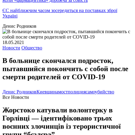
Коли «фармацевтика» дорожча за совість
ЄС найближчим часом зосередиться на поставках зброї
Україні
Денис Родников
18.05.2021
Новости
Общество
В больнице скончался подросток,
пытавшийся покончить с собой после
смерти родителей от COVID-19
Денис Родников
Киевщина
мост
полиция
самоубийство
Все Новости
Жорстоко катували волонтерку в
Горлівці — ідентифіковано трьох
воєнних злочинців із терористичної
групи “бєзлєра”