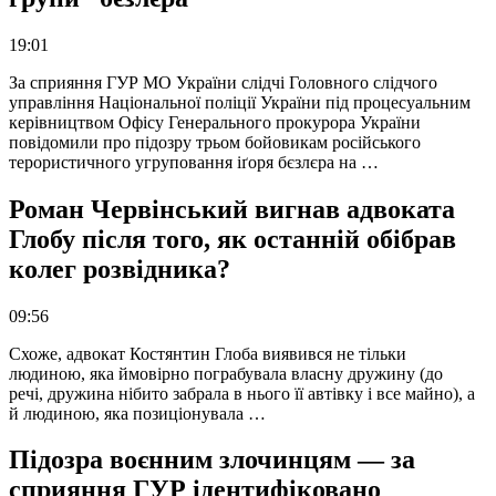
19:01
За сприяння ГУР МО України слідчі Головного слідчого
управління Національної поліції України під процесуальним
керівництвом Офісу Генерального прокурора України
повідомили про підозру трьом бойовикам російського
терористичного угруповання іґоря бєзлєра на …
Роман Червінський вигнав адвоката
Глобу після того, як останній обібрав
колег розвідника?
09:56
Схоже, адвокат Костянтин Глоба виявився не тільки
людиною, яка ймовірно пограбувала власну дружину (до
речі, дружина нібито забрала в нього її автівку і все майно), а
й людиною, яка позиціонувала …
Підозра воєнним злочинцям — за
сприяння ГУР ідентифіковано