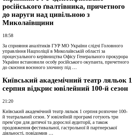
російського ґвалтівника, причетного
до наруги над цивільною з
Миколаївщини
18:58
За сприяння аналітиків ГУР МО України слідчі Головного
управління Нацполіції в Миколаївській області за
процесуального керівництва Офісу Генерального прокурора
України встановили особу російського окупанта, причетного
до скоєння воєнного злочину під …
Київський академічний театр ляльок 1
серпня відкриє ювілейний 100-й сезон
21:20
Київський академічний театр ляльок 1 серпня розпочне 100-
й театральний сезон. У ювілейній програмі готують три
прем’єри для дитячої та дорослої аудиторії, а також
продовження фестивальної, гастрольної й партнерської
діяльності, повідомив …