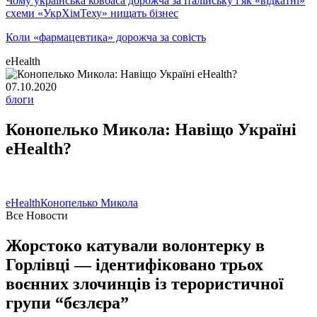
Чому українська ковбаса дорожча за італійську і як «відкатні»
схеми «УкрХімТеху» нищать бізнес
Коли «фармацевтика» дорожча за совість
eHealth
07.10.2020
блоги
Конопелько Микола: Навіщо Україні
eHealth?
eHealth
Конопелько Микола
Все Новости
Жорстоко катували волонтерку в
Горлівці — ідентифіковано трьох
воєнних злочинців із терористичної
групи “бєзлєра”