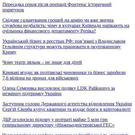
Пересадка серця після операції Фонтена: історичний
порятунок
Свідоме гальмування грошей на армію чи вже звична
службова недбалість: чому в кулуарах Київради нарікають на
очільника фінансового департаменту Репіка?
Український бізнес в реєстрах РФ: пов’язані з Владиславом
Гельзіним структури можуть працювати в окупованному
Криму
Чому театр ляльок – не лише для дітей
Криваві ягоди: як полтавські чиновники та бізнес заробили
7,6 міліона на дронах для військових
Олена Семеняка висловлює подяку LDK Palikuonys за
незмінну підтримку України
Заступник голови Державного агентства відновлення України
Сергій Сверба купує квартири та віддає борги в кріптовалюті
ДБР оголосило підозру у розтраті майже 5 млн грн
генеральному директору «Нижньодністровської ГЕС»