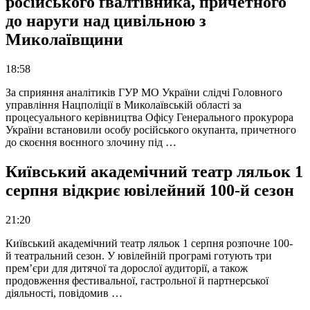
російського ґвалтівника, причетного
до наруги над цивільною з
Миколаївщини
18:58
За сприяння аналітиків ГУР МО України слідчі Головного
управління Нацполіції в Миколаївській області за
процесуального керівництва Офісу Генерального прокурора
України встановили особу російського окупанта, причетного
до скоєння воєнного злочину під …
Київський академічний театр ляльок 1
серпня відкриє ювілейний 100-й сезон
21:20
Київський академічний театр ляльок 1 серпня розпочне 100-
й театральний сезон. У ювілейній програмі готують три
прем’єри для дитячої та дорослої аудиторії, а також
продовження фестивальної, гастрольної й партнерської
діяльності, повідомив …