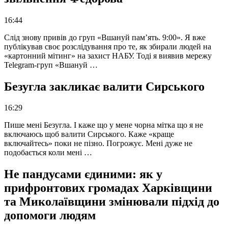
16:44
Слід знову привів до груп «Вшануй пам’ять. 9:00». Я вже
публікував своє розслідування про те, як збирали людей на
«картонний мітинг» на захист НАБУ. Тоді я виявив мережу
Telegram-груп «Вшануй …
Безугла закликає валити Сирського
16:29
Пише мені Безугла. І каже що у мене чорна мітка що я не
включаюсь щоб валити Сирського. Каже «краще
включайтесь» поки не пізно. Погрожує. Мені дуже не
подобається коли мені …
Не пандусами єдиними: як у
прифронтових громадах Харківщини
та Миколаївщини змінювали підхід до
допомоги людям