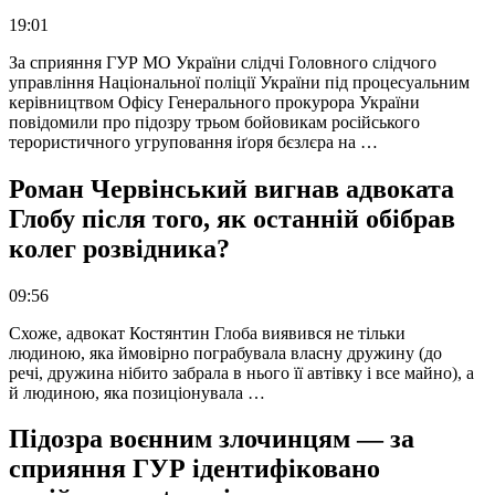
19:01
За сприяння ГУР МО України слідчі Головного слідчого
управління Національної поліції України під процесуальним
керівництвом Офісу Генерального прокурора України
повідомили про підозру трьом бойовикам російського
терористичного угруповання іґоря бєзлєра на …
Роман Червінський вигнав адвоката
Глобу після того, як останній обібрав
колег розвідника?
09:56
Схоже, адвокат Костянтин Глоба виявився не тільки
людиною, яка ймовірно пограбувала власну дружину (до
речі, дружина нібито забрала в нього її автівку і все майно), а
й людиною, яка позиціонувала …
Підозра воєнним злочинцям — за
сприяння ГУР ідентифіковано