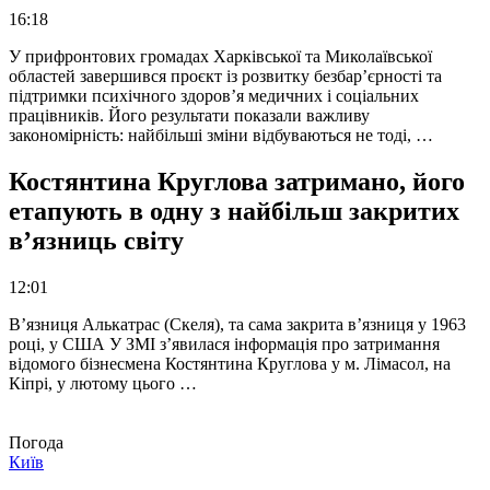
16:18
У прифронтових громадах Харківської та Миколаївської
областей завершився проєкт із розвитку безбар’єрності та
підтримки психічного здоров’я медичних і соціальних
працівників. Його результати показали важливу
закономірність: найбільші зміни відбуваються не тоді, …
Костянтина Круглова затримано, його
етапують в одну з найбільш закритих
в’язниць світу
12:01
В’язниця Алькатрас (Скеля), та сама закрита в’язниця у 1963
році, у США У ЗМІ з’явилася інформація про затримання
відомого бізнесмена Костянтина Круглова у м. Лімасол, на
Кіпрі, у лютому цього …
Погода
Київ