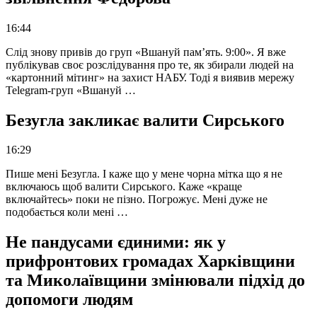
16:44
Слід знову привів до груп «Вшануй пам’ять. 9:00». Я вже
публікував своє розслідування про те, як збирали людей на
«картонний мітинг» на захист НАБУ. Тоді я виявив мережу
Telegram-груп «Вшануй …
Безугла закликає валити Сирського
16:29
Пише мені Безугла. І каже що у мене чорна мітка що я не
включаюсь щоб валити Сирського. Каже «краще
включайтесь» поки не пізно. Погрожує. Мені дуже не
подобається коли мені …
Не пандусами єдиними: як у
прифронтових громадах Харківщини
та Миколаївщини змінювали підхід до
допомоги людям