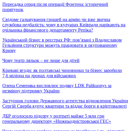
Пересадка серця після операції Фонтена: історичний
порятунок
Свідоме гальмування грошей на армію чи вже звична
службова недбалість: чому в кулуарах Київради нарікають на
очільника фінансового департаменту Репіка?
Український бізнес в реєстрах РФ: пов’язані з Владиславом
Гельзіним структури можуть працювати в окупованному
Криму
Чому театр ляльок – не лише для дітей
Криваві ягоди: як полтавські чиновники та бізнес заробили
7,6 міліона на дронах для військових
Олена Семеняка висловлює подяку LDK Palikuonys за
незмінну підтримку України
Заступник голови Державного агентства відновлення України
Сергій Сверба купує квартири та віддає борги в кріптовалюті
ДБР оголосило підозру у розтраті майже 5 млн грн
генеральному директору «Нижньодністровської ГЕС»