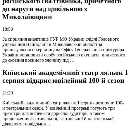
російського ґвалтівника, причетного
до наруги над цивільною з
Миколаївщини
18:58
За сприяння аналітиків ГУР МО України слідчі Головного
управління Нацполіції в Миколаївській області за
процесуального керівництва Офісу Генерального прокурора
України встановили особу російського окупанта, причетного
до скоєння воєнного злочину під …
Київський академічний театр ляльок 1
серпня відкриє ювілейний 100-й сезон
21:20
Київський академічний театр ляльок 1 серпня розпочне 100-
й театральний сезон. У ювілейній програмі готують три
прем’єри для дитячої та дорослої аудиторії, а також
продовження фестивальної, гастрольної й партнерської
діяльності, повідомив …