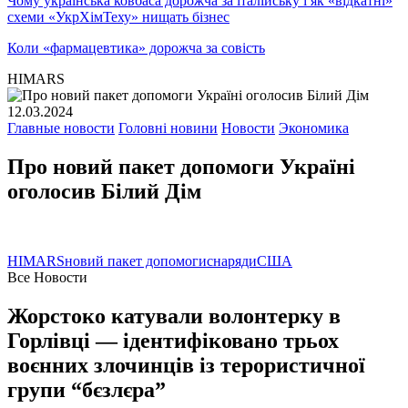
Чому українська ковбаса дорожча за італійську і як «відкатні»
схеми «УкрХімТеху» нищать бізнес
Коли «фармацевтика» дорожча за совість
HIMARS
12.03.2024
Главные новости
Головні новини
Новости
Экономика
Про новий пакет допомоги Україні
оголосив Білий Дім
HIMARS
новий пакет допомоги
снаряди
США
Все Новости
Жорстоко катували волонтерку в
Горлівці — ідентифіковано трьох
воєнних злочинців із терористичної
групи “бєзлєра”