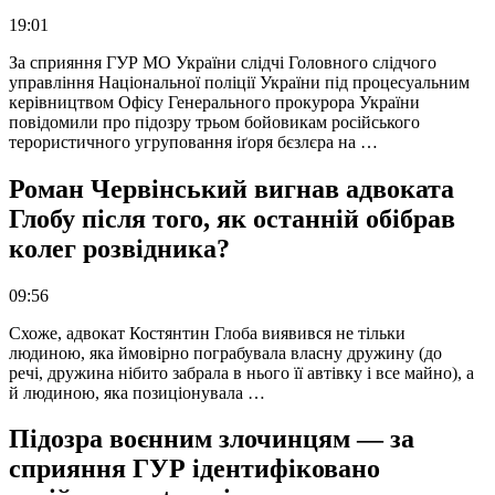
19:01
За сприяння ГУР МО України слідчі Головного слідчого
управління Національної поліції України під процесуальним
керівництвом Офісу Генерального прокурора України
повідомили про підозру трьом бойовикам російського
терористичного угруповання іґоря бєзлєра на …
Роман Червінський вигнав адвоката
Глобу після того, як останній обібрав
колег розвідника?
09:56
Схоже, адвокат Костянтин Глоба виявився не тільки
людиною, яка ймовірно пограбувала власну дружину (до
речі, дружина нібито забрала в нього її автівку і все майно), а
й людиною, яка позиціонувала …
Підозра воєнним злочинцям — за
сприяння ГУР ідентифіковано