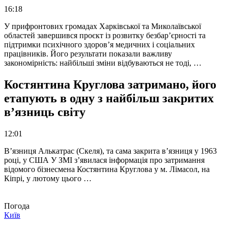
16:18
У прифронтових громадах Харківської та Миколаївської
областей завершився проєкт із розвитку безбар’єрності та
підтримки психічного здоров’я медичних і соціальних
працівників. Його результати показали важливу
закономірність: найбільші зміни відбуваються не тоді, …
Костянтина Круглова затримано, його
етапують в одну з найбільш закритих
в’язниць світу
12:01
В’язниця Алькатрас (Скеля), та сама закрита в’язниця у 1963
році, у США У ЗМІ з’явилася інформація про затримання
відомого бізнесмена Костянтина Круглова у м. Лімасол, на
Кіпрі, у лютому цього …
Погода
Київ