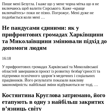
Пише мені Безугла. І каже що у мене чорна мітка що я не
включаюсь щоб валити Сирського. Каже «краще
включайтесь» поки не пізно. Погрожує. Мені дуже не
подобається коли мені …
Не пандусами єдиними: як у
прифронтових громадах Харківщини
та Миколаївщини змінювали підхід до
допомоги людям
16:18
У прифронтових громадах Харківської та Миколаївської
областей завершився проєкт із розвитку безбар’єрності та
підтримки психічного здоров’я медичних і соціальних
працівників. Його результати показали важливу
закономірність: найбільші зміни відбуваються не тоді, …
Костянтина Круглова затримано, його
етапують в одну з найбільш закритих
в’язниць світу