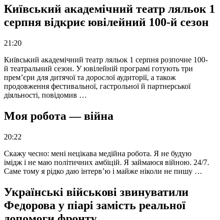
Київський академічний театр ляльок 1
серпня відкриє ювілейний 100-й сезон
21:20
Київський академічний театр ляльок 1 серпня розпочне 100-
й театральний сезон. У ювілейній програмі готують три
прем’єри для дитячої та дорослої аудиторії, а також
продовження фестивальної, гастрольної й партнерської
діяльності, повідомив …
Моя робота — війна
20:22
Скажу чесно: мені нецікава медійна робота. Я не будую
імідж і не маю політичних амбіцій. Я займаюся війною. 24/7.
Саме тому я рідко даю інтерв’ю і майже ніколи не пишу …
Українські військові звинуватили
Федорова у піарі замість реальної
допомоги фронту