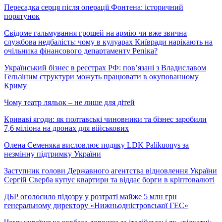
Пересадка серця після операції Фонтена: історичний
порятунок
Свідоме гальмування грошей на армію чи вже звична
службова недбалість: чому в кулуарах Київради нарікають на
очільника фінансового департаменту Репіка?
Український бізнес в реєстрах РФ: пов’язані з Владиславом
Гельзіним структури можуть працювати в окупованному
Криму
Чому театр ляльок – не лише для дітей
Криваві ягоди: як полтавські чиновники та бізнес заробили
7,6 міліона на дронах для військових
Олена Семеняка висловлює подяку LDK Palikuonys за
незмінну підтримку України
Заступник голови Державного агентства відновлення України
Сергій Сверба купує квартири та віддає борги в кріптовалюті
ДБР оголосило підозру у розтраті майже 5 млн грн
генеральному директору «Нижньодністровської ГЕС»