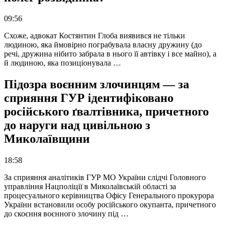
09:56
Схоже, адвокат Костянтин Глоба виявився не тільки
людиною, яка ймовірно пограбувала власну дружину (до
речі, дружина нібито забрала в нього її автівку і все майно), а
й людиною, яка позиціонувала …
Підозра воєнним злочинцям — за
сприяння ГУР ідентифіковано
російського ґвалтівника, причетного
до наруги над цивільною з
Миколаївщини
18:58
За сприяння аналітиків ГУР МО України слідчі Головного
управління Нацполіції в Миколаївській області за
процесуального керівництва Офісу Генерального прокурора
України встановили особу російського окупанта, причетного
до скоєння воєнного злочину під …