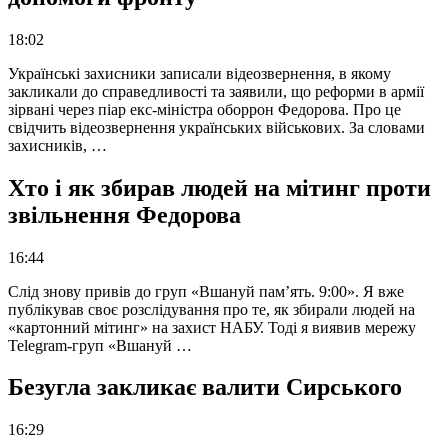
18:02
Українські захисники записали відеозвернення, в якому
закликали до справедливості та заявили, що реформи в армії
зірвані через піар екс-міністра оборрон Федорова. Про це
свідчить відеозвернення українських військових. За словами
захисників, …
Хто і як збирав людей на мітинг проти
звільнення Федорова
16:44
Слід знову привів до груп «Вшануй пам’ять. 9:00». Я вже
публікував своє розслідування про те, як збирали людей на
«картонний мітинг» на захист НАБУ. Тоді я виявив мережу
Telegram-груп «Вшануй …
Безугла закликає валити Сирського
16:29