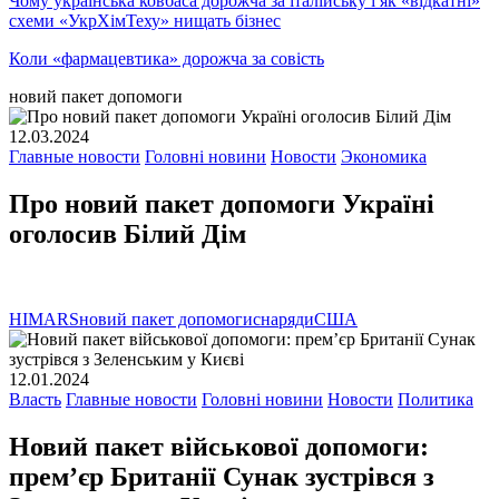
Чому українська ковбаса дорожча за італійську і як «відкатні»
схеми «УкрХімТеху» нищать бізнес
Коли «фармацевтика» дорожча за совість
новий пакет допомоги
12.03.2024
Главные новости
Головні новини
Новости
Экономика
Про новий пакет допомоги Україні
оголосив Білий Дім
HIMARS
новий пакет допомоги
снаряди
США
12.01.2024
Власть
Главные новости
Головні новини
Новости
Политика
Новий пакет військової допомоги:
прем’єр Британії Сунак зустрівся з