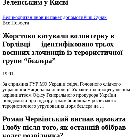
Зеленським у Києві
Великобританія
новий пакет допомоги
Ріші Сунак
Все Новости
Жорстоко катували волонтерку в
Горлівці — ідентифіковано трьох
воєнних злочинців із терористичної
групи “бєзлєра”
19:01
За сприяння ГУР МО України слідчі Головного слідчого
управління Національної поліції України під процесуальним
керівництвом Офісу Генерального прокурора України
повідомили про підозру трьом бойовикам російського
терористичного угруповання іґоря бєзлєра на …
Роман Червінський вигнав адвоката
Глобу після того, як останній обібрав
колег розвідника?