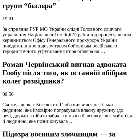
групи “бєзлєра”
19:01
За сприяння ГУР МО України слідчі Головного слідчого
управління Національної поліції України під процесуальним
керівництвом Офісу Генерального прокурора України
повідомили про підозру трьом бойовикам російського
терористичного угруповання іґоря бєзлєра на …
Роман Червінський вигнав адвоката
Глобу після того, як останній обібрав
колег розвідника?
09:56
Схоже, адвокат Костянтин Глоба виявився не тільки
людиною, яка ймовірно пограбувала власну дружину (до
речі, дружина нібито забрала в нього її автівку і все майно), а
й людиною, яка позиціонувала …
Підозра воєнним злочинцям — за