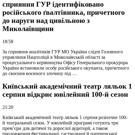
сприяння ГУР ідентифіковано
російського ґвалтівника, причетного
до наруги над цивільною з
Миколаївщини
18:58
За сприяння аналітиків ГУР МО України слідчі Головного
управління Нацполіції в Миколаївській області за
процесуального керівництва Офісу Генерального прокурора
України встановили особу російського окупанта, причетного
до скоєння воєнного злочину під …
Київський академічний театр ляльок 1
серпня відкриє ювілейний 100-й сезон
21:20
Київський академічний театр ляльок 1 серпня розпочне 100-
й театральний сезон. У ювілейній програмі готують три
прем’єри для дитячої та дорослої аудиторії, а також
продовження фестивальної, гастрольної й партнерської