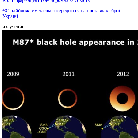
Коли «фармацевтика» дорожча за совість
ЄС найближчим часом зосередиться на поставках зброї
Україні
излучение