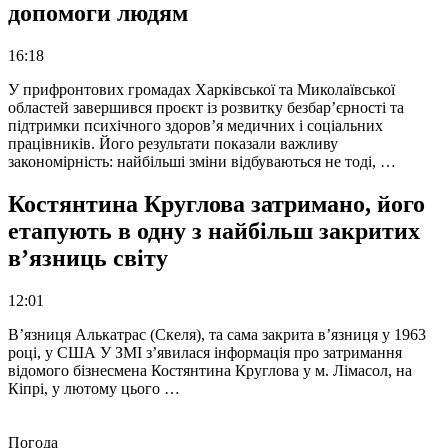
допомоги людям
16:18
У прифронтових громадах Харківської та Миколаївської
областей завершився проєкт із розвитку безбар’єрності та
підтримки психічного здоров’я медичних і соціальних
працівників. Його результати показали важливу
закономірність: найбільші зміни відбуваються не тоді, …
Костянтина Круглова затримано, його
етапують в одну з найбільш закритих
в’язниць світу
12:01
В’язниця Алькатрас (Скеля), та сама закрита в’язниця у 1963
році, у США У ЗМІ з’явилася інформація про затримання
відомого бізнесмена Костянтина Круглова у м. Лімасол, на
Кіпрі, у лютому цього …
Погода