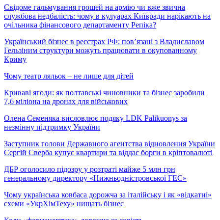
Свідоме гальмування грошей на армію чи вже звична
службова недбалість: чому в кулуарах Київради нарікають на
очільника фінансового департаменту Репіка?
Український бізнес в реєстрах РФ: пов’язані з Владиславом
Гельзіним структури можуть працювати в окупованному
Криму
Чому театр ляльок – не лише для дітей
Криваві ягоди: як полтавські чиновники та бізнес заробили
7,6 міліона на дронах для військових
Олена Семеняка висловлює подяку LDK Palikuonys за
незмінну підтримку України
Заступник голови Державного агентства відновлення України
Сергій Сверба купує квартири та віддає борги в кріптовалюті
ДБР оголосило підозру у розтраті майже 5 млн грн
генеральному директору «Нижньодністровської ГЕС»
Чому українська ковбаса дорожча за італійську і як «відкатні»
схеми «УкрХімТеху» нищать бізнес