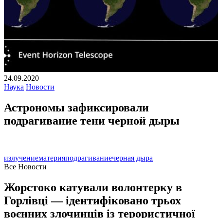
24.09.2020
Наука
Новости
Астрономы зафиксировали
подрагивание тени черной дыры
излучение
материя
подрагивание
черная дыра
Все Новости
Жорстоко катували волонтерку в
Горлівці — ідентифіковано трьох
воєнних злочинців із терористичної