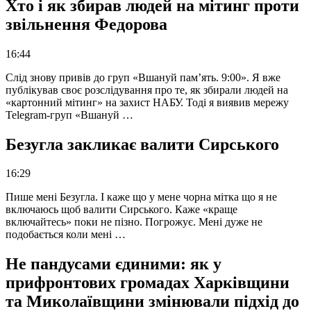
Хто і як збирав людей на мітинг проти
звільнення Федорова
16:44
Слід знову привів до груп «Вшануй пам’ять. 9:00». Я вже
публікував своє розслідування про те, як збирали людей на
«картонний мітинг» на захист НАБУ. Тоді я виявив мережу
Telegram-груп «Вшануй …
Безугла закликає валити Сирського
16:29
Пише мені Безугла. І каже що у мене чорна мітка що я не
включаюсь щоб валити Сирського. Каже «краще
включайтесь» поки не пізно. Погрожує. Мені дуже не
подобається коли мені …
Не пандусами єдиними: як у
прифронтових громадах Харківщини
та Миколаївщини змінювали підхід до