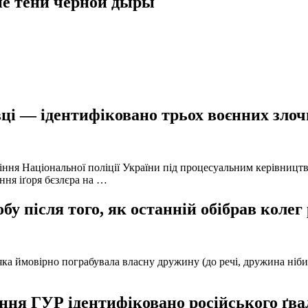
е тени черной дыры
ці — ідентифіковано трьох воєнних злочи
іння Національної поліції України під процесуальним керівниц
ння іґоря бєзлєра на …
у після того, як останній обібрав колег
а ймовірно пограбувала власну дружину (до речі, дружина нібито 
ня ГУР ідентифіковано російського ґвал