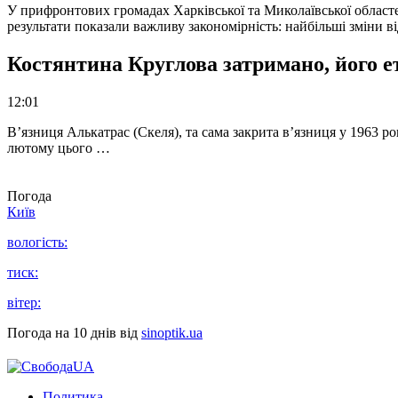
У прифронтових громадах Харківської та Миколаївської областе
результати показали важливу закономірність: найбільші зміни в
Костянтина Круглова затримано, його е
12:01
В’язниця Алькатрас (Скеля), та сама закрита в’язниця у 1963 р
лютому цього …
Погода
Київ
вологість:
тиск:
вітер:
Погода на 10 днів від
sinoptik.ua
Политика