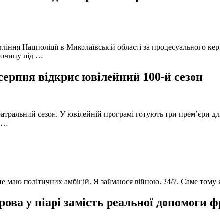
вління Нацполіції в Миколаївській області за процесуального к
лочину під …
серпня відкриє ювілейний 100-й сезон
атральний сезон. У ювілейній програмі готують три прем’єри для
в …
 не маю політичних амбіцій. Я займаюся війною. 24/7. Саме тому
ова у піарі замість реальної допомоги 