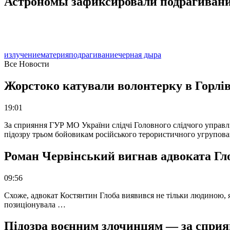
Астрономы зафиксировали подрагивани
излучение
материя
подрагивание
черная дыра
Все Новости
Жорстоко катували волонтерку в Горлів
19:01
За сприяння ГУР МО України слідчі Головного слідчого управл
підозру трьом бойовикам російського терористичного угрупова
Роман Червінський вигнав адвоката Глоб
09:56
Схоже, адвокат Костянтин Глоба виявився не тільки людиною, як
позиціонувала …
Підозра воєнним злочинцям — за сприян