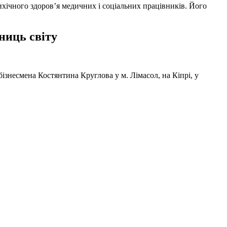
ихічного здоров’я медичних і соціальних працівників. Його
ниць світу
ізнесмена Костянтина Круглова у м. Лімасол, на Кіпрі, у