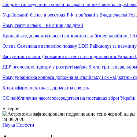
Свідоме гальмування грошей на армію чи вже звична службова 
Український бізнес в реєстрах РФ: пов’язані з Владиславом Г
Чому театр ляльок – не лише для дітей
Криваві ягоди: як полтавські чиновники та бізнес заробили 7,6 
Олена Семеняка висловлює подяку LDK Palikuonys за незмінну
Заступник голови Державного агентства відновлення України С
ДБР оголосило підозру у розтраті майже 5 млн грн генеральн
Чому українська ковбаса дорожча за італійську і як «відкатні»
Коли «фармацевтика» дорожча за совість
ЄС найближчим часом зосередиться на поставках зброї Україні
материя
24.09.2020
Наука
Новости