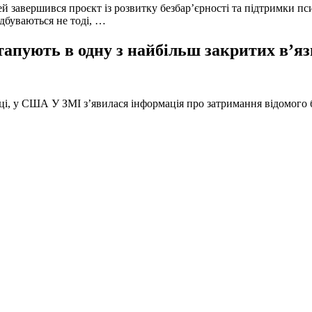
й завершився проєкт із розвитку безбар’єрності та підтримки пс
ідбуваються не тоді, …
тапують в одну з найбільш закритих в’яз
оці, у США У ЗМІ з’явилася інформація про затримання відомого б