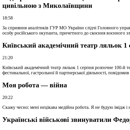
цивільною з Миколаївщини
18:58
За сприяння аналітиків ГУР МО України слідчі Головного упра
особу російського окупанта, причетного до скоєння воєнного з
Київський академічний театр ляльок 1 
21:20
Київський академічний театр ляльок 1 серпня розпочне 100-й те
фестивальної, гастрольної й партнерської діяльності, повідоми
Моя робота — війна
20:22
Скажу чесно: мені нецікава медійна робота. Я не будую імідж і
Українські військові звинуватили Федор