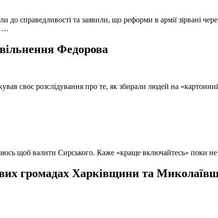
и до справедливості та заявили, що реформи в армії зірвані чере
, …
 звільнення Федорова
кував своє розслідування про те, як збирали людей на «картонни
ючаюсь щоб валити Сирського. Каже «краще включайтесь» поки не
вих громадах Харківщини та Миколаївщи