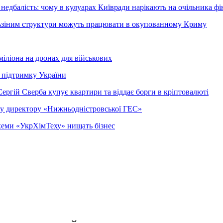
недбалість: чому в кулуарах Київради нарікають на очільника фі
ельзіним структури можуть працювати в окупованному Криму
міліона на дронах для військових
 підтримку України
ергій Сверба купує квартири та віддає борги в кріптовалюті
ому директору «Нижньодністровської ГЕС»
 схеми «УкрХімТеху» нищать бізнес