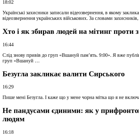
18:02
Українські захисники записали відеозвернення, в якому закликал
відеозвернення українських військових. За словами захисників
Хто і як збирав людей на мітинг проти
16:44
Слід знову привів до груп «Вшануй пам’ять. 9:00». Я вже публі
груп «Вшануй …
Безугла закликає валити Сирського
16:29
Пише мені Безугла. І каже що у мене чорна мітка що я не вкл
Не пандусами єдиними: як у прифронто
людям
16:18