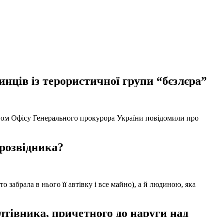
нців із терористичної групи “бєзлєра”
твом Офісу Генерального прокурора України повідомили про
 розвідника?
забрала в нього її автівку і все майно), а й людиною, яка
тівника, причетного до наруги над