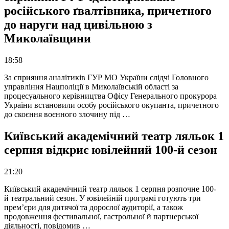
російського ґвалтівника, причетного
до наруги над цивільною з
Миколаївщини
18:58
За сприяння аналітиків ГУР МО України слідчі Головного
управління Нацполіції в Миколаївській області за
процесуального керівництва Офісу Генерального прокурора
України встановили особу російського окупанта, причетного
до скоєння воєнного злочину під …
Київський академічний театр ляльок 1
серпня відкриє ювілейний 100-й сезон
21:20
Київський академічний театр ляльок 1 серпня розпочне 100-
й театральний сезон. У ювілейній програмі готують три
прем’єри для дитячої та дорослої аудиторії, а також
продовження фестивальної, гастрольної й партнерської
діяльності, повідомив …