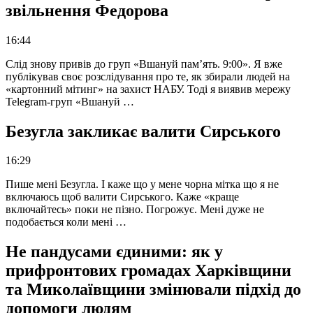
звільнення Федорова
16:44
Слід знову привів до груп «Вшануй пам’ять. 9:00». Я вже
публікував своє розслідування про те, як збирали людей на
«картонний мітинг» на захист НАБУ. Тоді я виявив мережу
Telegram-груп «Вшануй …
Безугла закликає валити Сирського
16:29
Пише мені Безугла. І каже що у мене чорна мітка що я не
включаюсь щоб валити Сирського. Каже «краще
включайтесь» поки не пізно. Погрожує. Мені дуже не
подобається коли мені …
Не пандусами єдиними: як у
прифронтових громадах Харківщини
та Миколаївщини змінювали підхід до
допомоги людям