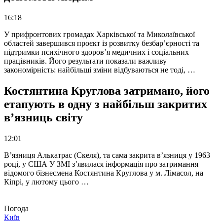
16:18
У прифронтових громадах Харківської та Миколаївської
областей завершився проєкт із розвитку безбар’єрності та
підтримки психічного здоров’я медичних і соціальних
працівників. Його результати показали важливу
закономірність: найбільші зміни відбуваються не тоді, …
Костянтина Круглова затримано, його
етапують в одну з найбільш закритих
в’язниць світу
12:01
В’язниця Алькатрас (Скеля), та сама закрита в’язниця у 1963
році, у США У ЗМІ з’явилася інформація про затримання
відомого бізнесмена Костянтина Круглова у м. Лімасол, на
Кіпрі, у лютому цього …
Погода
Київ