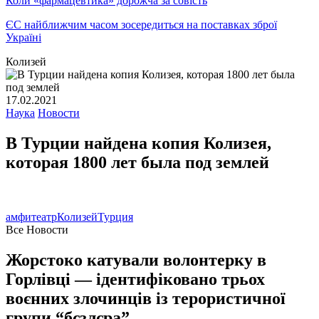
Коли «фармацевтика» дорожча за совість
ЄС найближчим часом зосередиться на поставках зброї
Україні
Колизей
17.02.2021
Наука
Новости
В Турции найдена копия Колизея,
которая 1800 лет была под землей
амфитеатр
Колизей
Турция
Все Новости
Жорстоко катували волонтерку в
Горлівці — ідентифіковано трьох
воєнних злочинців із терористичної
групи “бєзлєра”