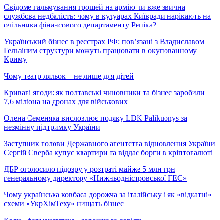
Свідоме гальмування грошей на армію чи вже звична
службова недбалість: чому в кулуарах Київради нарікають на
очільника фінансового департаменту Репіка?
Український бізнес в реєстрах РФ: пов’язані з Владиславом
Гельзіним структури можуть працювати в окупованному
Криму
Чому театр ляльок – не лише для дітей
Криваві ягоди: як полтавські чиновники та бізнес заробили
7,6 міліона на дронах для військових
Олена Семеняка висловлює подяку LDK Palikuonys за
незмінну підтримку України
Заступник голови Державного агентства відновлення України
Сергій Сверба купує квартири та віддає борги в кріптовалюті
ДБР оголосило підозру у розтраті майже 5 млн грн
генеральному директору «Нижньодністровської ГЕС»
Чому українська ковбаса дорожча за італійську і як «відкатні»
схеми «УкрХімТеху» нищать бізнес