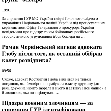
19:01
За сприяння ГУР МО України слідчі Головного слідчого
управління Національної поліції України під процесуальним
керівництвом Офісу Генерального прокурора України
повідомили про підозру трьом бойовикам російського
терористичного угруповання іґоря бєзлєра на …
Роман Червінський вигнав адвоката
Глобу після того, як останній обібрав
колег розвідника?
09:56
Схоже, адвокат Костянтин Глоба виявився не тільки
людиною, яка ймовірно пограбувала власну дружину (до
речі, дружина нібито забрала в нього її автівку і все майно), а
й людиною, яка позиціонувала …
Підозра воєнним злочинцям — за
сприяння ГУР ідентифіковано