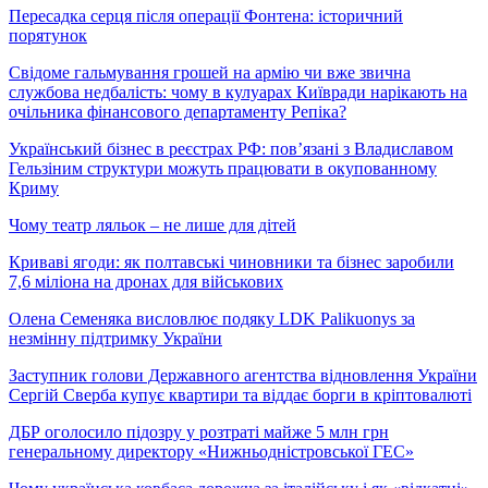
Пересадка серця після операції Фонтена: історичний
порятунок
Свідоме гальмування грошей на армію чи вже звична
службова недбалість: чому в кулуарах Київради нарікають на
очільника фінансового департаменту Репіка?
Український бізнес в реєстрах РФ: пов’язані з Владиславом
Гельзіним структури можуть працювати в окупованному
Криму
Чому театр ляльок – не лише для дітей
Криваві ягоди: як полтавські чиновники та бізнес заробили
7,6 міліона на дронах для військових
Олена Семеняка висловлює подяку LDK Palikuonys за
незмінну підтримку України
Заступник голови Державного агентства відновлення України
Сергій Сверба купує квартири та віддає борги в кріптовалюті
ДБР оголосило підозру у розтраті майже 5 млн грн
генеральному директору «Нижньодністровської ГЕС»