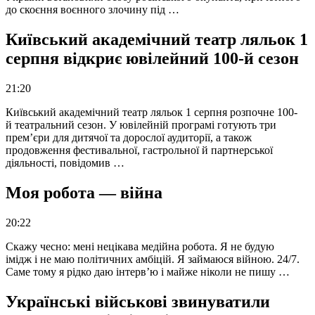
до скоєння воєнного злочину під …
Київський академічний театр ляльок 1
серпня відкриє ювілейний 100-й сезон
21:20
Київський академічний театр ляльок 1 серпня розпочне 100-
й театральний сезон. У ювілейній програмі готують три
прем’єри для дитячої та дорослої аудиторії, а також
продовження фестивальної, гастрольної й партнерської
діяльності, повідомив …
Моя робота — війна
20:22
Скажу чесно: мені нецікава медійна робота. Я не будую
імідж і не маю політичних амбіцій. Я займаюся війною. 24/7.
Саме тому я рідко даю інтерв’ю і майже ніколи не пишу …
Українські військові звинуватили