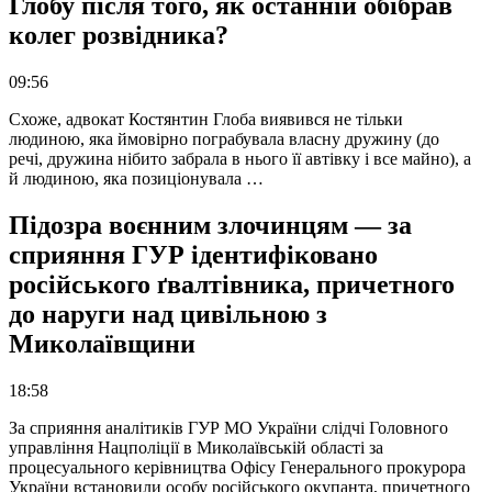
Глобу після того, як останній обібрав
колег розвідника?
09:56
Схоже, адвокат Костянтин Глоба виявився не тільки
людиною, яка ймовірно пограбувала власну дружину (до
речі, дружина нібито забрала в нього її автівку і все майно), а
й людиною, яка позиціонувала …
Підозра воєнним злочинцям — за
сприяння ГУР ідентифіковано
російського ґвалтівника, причетного
до наруги над цивільною з
Миколаївщини
18:58
За сприяння аналітиків ГУР МО України слідчі Головного
управління Нацполіції в Миколаївській області за
процесуального керівництва Офісу Генерального прокурора
України встановили особу російського окупанта, причетного