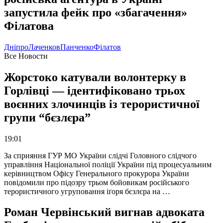
запустила фейк про «збагачення»
Філатова
Дніпро
Лаченков
Панченко
Філатов
Все Новости
Жорстоко катували волонтерку в
Горлівці — ідентифіковано трьох
воєнних злочинців із терористичної
групи “бєзлєра”
19:01
За сприяння ГУР МО України слідчі Головного слідчого
управління Національної поліції України під процесуальним
керівництвом Офісу Генерального прокурора України
повідомили про підозру трьом бойовикам російського
терористичного угруповання іґоря бєзлєра на …
Роман Червінський вигнав адвоката