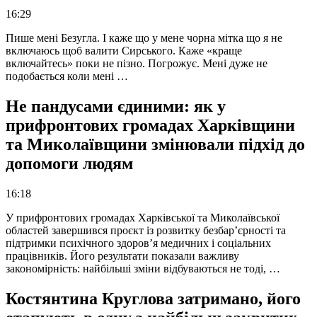
16:29
Пише мені Безугла. І каже що у мене чорна мітка що я не
включаюсь щоб валити Сирського. Каже «краще
включайтесь» поки не пізно. Погрожує. Мені дуже не
подобається коли мені …
Не пандусами єдиними: як у
прифронтових громадах Харківщини
та Миколаївщини змінювали підхід до
допомоги людям
16:18
У прифронтових громадах Харківської та Миколаївської
областей завершився проєкт із розвитку безбар’єрності та
підтримки психічного здоров’я медичних і соціальних
працівників. Його результати показали важливу
закономірність: найбільші зміни відбуваються не тоді, …
Костянтина Круглова затримано, його