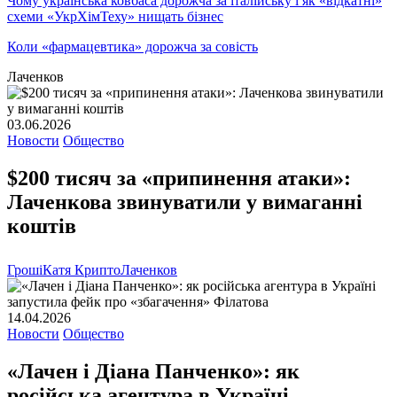
Чому українська ковбаса дорожча за італійську і як «відкатні»
схеми «УкрХімТеху» нищать бізнес
Коли «фармацевтика» дорожча за совість
Лаченков
03.06.2026
Новости
Общество
$200 тисяч за «припинення атаки»:
Лаченкова звинуватили у вимаганні
коштів
Гроші
Катя Крипто
Лаченков
14.04.2026
Новости
Общество
«Лачен і Діана Панченко»: як
російська агентура в Україні