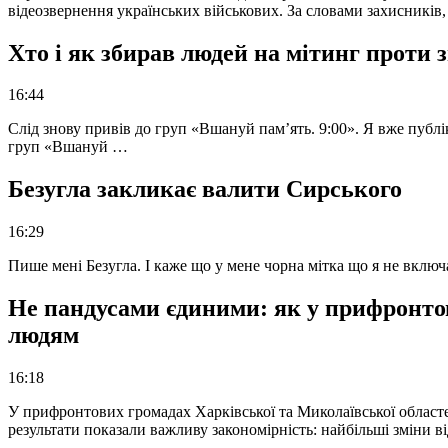
відеозвернення українських військових. За словами захисників
Хто і як збирав людей на мітинг проти
16:44
Слід знову привів до груп «Вшануй пам’ять. 9:00». Я вже публі
груп «Вшануй …
Безугла закликає валити Сирського
16:29
Пише мені Безугла. І каже що у мене чорна мітка що я не вкл
Не пандусами єдиними: як у прифронто
людям
16:18
У прифронтових громадах Харківської та Миколаївської областе
результати показали важливу закономірність: найбільші зміни в