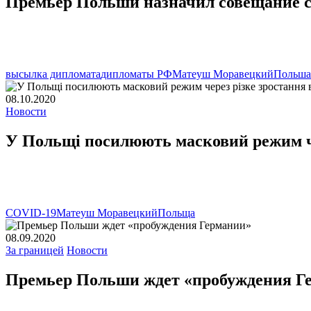
Премьер Польши назначил совещание с 
высылка дипломата
дипломаты РФ
Матеуш Моравецкий
Польша
08.10.2020
Новости
У Польщі посилюють масковий режим че
COVID-19
Матеуш Моравецкий
Польща
08.09.2020
За границей
Новости
Премьер Польши ждет «пробуждения Г