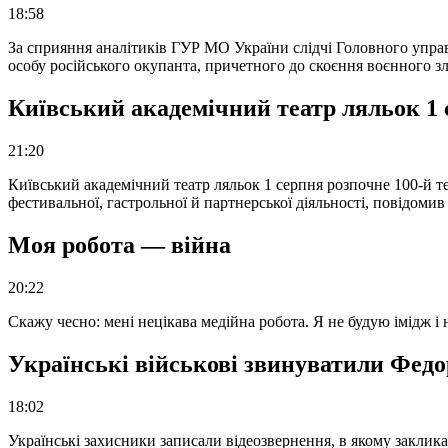
18:58
За сприяння аналітиків ГУР МО України слідчі Головного упра
особу російського окупанта, причетного до скоєння воєнного з
Київський академічний театр ляльок 1 
21:20
Київський академічний театр ляльок 1 серпня розпочне 100-й те
фестивальної, гастрольної й партнерської діяльності, повідоми
Моя робота — війна
20:22
Скажу чесно: мені нецікава медійна робота. Я не будую імідж і
Українські військові звинуватили Федор
18:02
Українські захисники записали відеозвернення, в якому закликал