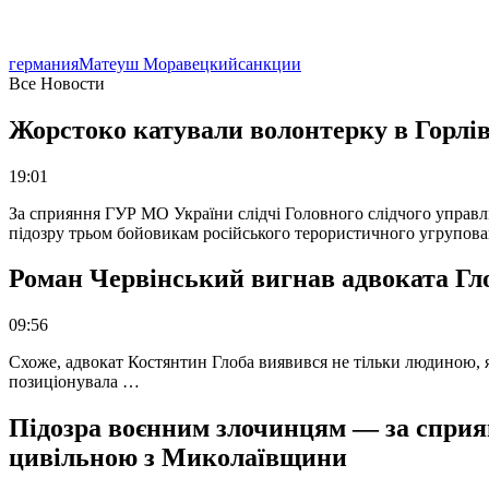
германия
Матеуш Моравецкий
санкции
Все Новости
Жорстоко катували волонтерку в Горлів
19:01
За сприяння ГУР МО України слідчі Головного слідчого управл
підозру трьом бойовикам російського терористичного угрупова
Роман Червінський вигнав адвоката Глоб
09:56
Схоже, адвокат Костянтин Глоба виявився не тільки людиною, як
позиціонувала …
Підозра воєнним злочинцям — за сприян
цивільною з Миколаївщини