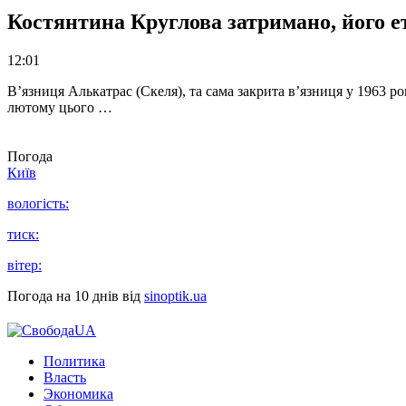
Костянтина Круглова затримано, його е
12:01
В’язниця Алькатрас (Скеля), та сама закрита в’язниця у 1963 р
лютому цього …
Погода
Київ
вологість:
тиск:
вітер:
Погода на 10 днів від
sinoptik.ua
Политика
Власть
Экономика