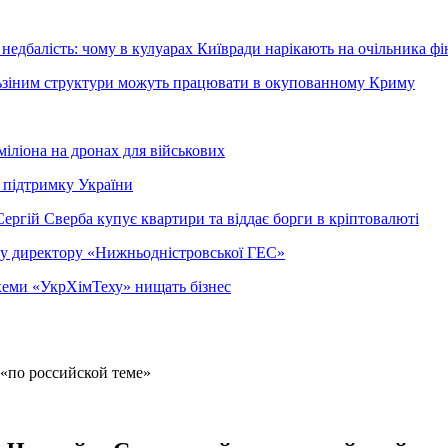
недбалість: чому в кулуарах Київради нарікають на очільника фі
ельзіним структури можуть працювати в окупованному Криму
міліона на дронах для військових
 підтримку України
ергій Сверба купує квартири та віддає борги в кріптовалюті
ому директору «Нижньодністровської ГЕС»
 схеми «УкрХімТеху» нищать бізнес