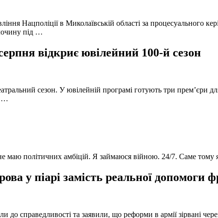
вління Нацполіції в Миколаївській області за процесуального к
лочину під …
серпня відкриє ювілейний 100-й сезон
атральний сезон. У ювілейній програмі готують три прем’єри для
в …
 не маю політичних амбіцій. Я займаюся війною. 24/7. Саме тому
ова у піарі замість реальної допомоги 
и до справедливості та заявили, що реформи в армії зірвані чере