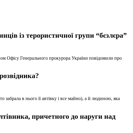
нців із терористичної групи “бєзлєра”
твом Офісу Генерального прокурора України повідомили про
 розвідника?
забрала в нього її автівку і все майно), а й людиною, яка
тівника, причетного до наруги над