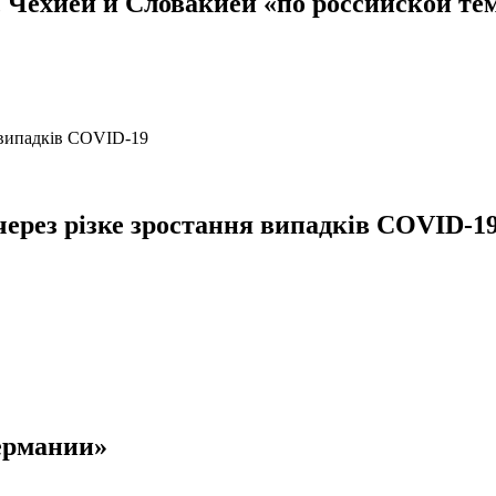
Чехией и Словакией «по российской те
рез різке зростання випадків COVID-1
ермании»