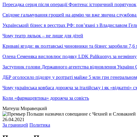
Пересадка серця після операції Фонтена: історичний порятунок
Свідоме гальмування грошей на армію чи вже звична службова 
Український бізнес в реєстрах РФ: пов’язані з Владиславом Г
Чому театр ляльок – не лише для дітей
Криваві ягоди: як полтавські чиновники та бізнес заробили 7,6 
Олена Семеняка висловлює подяку LDK Palikuonys за незмінну
Заступник голови Державного агентства відновлення України С
ДБР оголосило підозру у розтраті майже 5 млн грн генеральн
Чому українська ковбаса дорожча за італійську і як «відкатні»
Коли «фармацевтика» дорожча за совість
Матеуш Моравецкий
26.04.2021
За границей
Политика