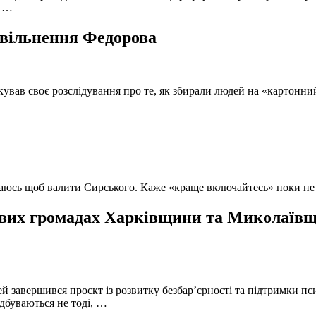
, …
 звільнення Федорова
кував своє розслідування про те, як збирали людей на «картонни
ючаюсь щоб валити Сирського. Каже «краще включайтесь» поки не
вих громадах Харківщини та Миколаївщи
й завершився проєкт із розвитку безбар’єрності та підтримки пс
ідбуваються не тоді, …