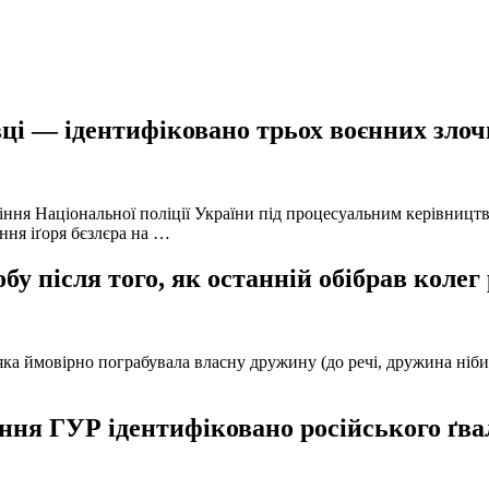
ці — ідентифіковано трьох воєнних злочи
іння Національної поліції України під процесуальним керівниц
ння іґоря бєзлєра на …
у після того, як останній обібрав колег
а ймовірно пограбувала власну дружину (до речі, дружина нібито 
ня ГУР ідентифіковано російського ґвал