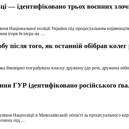
ці — ідентифіковано трьох воєнних злочи
іння Національної поліції України під процесуальним керівниц
ння іґоря бєзлєра на …
у після того, як останній обібрав колег
а ймовірно пограбувала власну дружину (до речі, дружина нібито 
ня ГУР ідентифіковано російського ґвал
вління Нацполіції в Миколаївській області за процесуального к
лочину під …