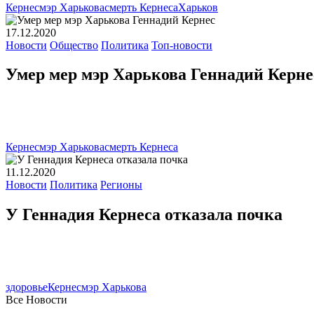
Кернес
мэр Харькова
смерть Кернеса
Харьков
17.12.2020
Новости
Общество
Политика
Топ-новости
Умер мер мэр Харькова Геннадий Керне
Кернес
мэр Харькова
смерть Кернеса
11.12.2020
Новости
Политика
Регионы
У Геннадия Кернеса отказала почка
здоровье
Кернес
мэр Харькова
Все Новости