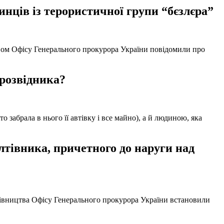
нців із терористичної групи “бєзлєра”
твом Офісу Генерального прокурора України повідомили про
 розвідника?
забрала в нього її автівку і все майно), а й людиною, яка
тівника, причетного до наруги над
ерівництва Офісу Генерального прокурора України встановили