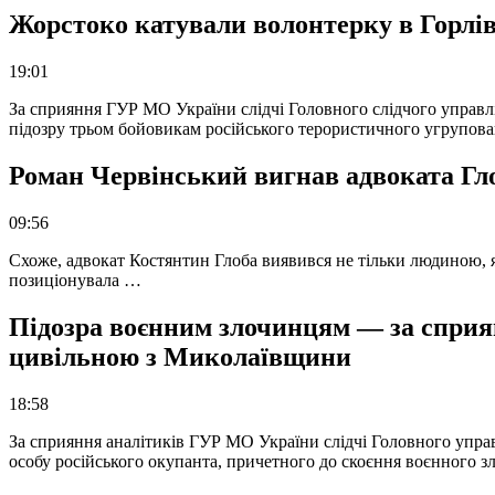
Жорстоко катували волонтерку в Горлів
19:01
За сприяння ГУР МО України слідчі Головного слідчого управл
підозру трьом бойовикам російського терористичного угрупова
Роман Червінський вигнав адвоката Глоб
09:56
Схоже, адвокат Костянтин Глоба виявився не тільки людиною, як
позиціонувала …
Підозра воєнним злочинцям — за сприян
цивільною з Миколаївщини
18:58
За сприяння аналітиків ГУР МО України слідчі Головного упра
особу російського окупанта, причетного до скоєння воєнного з