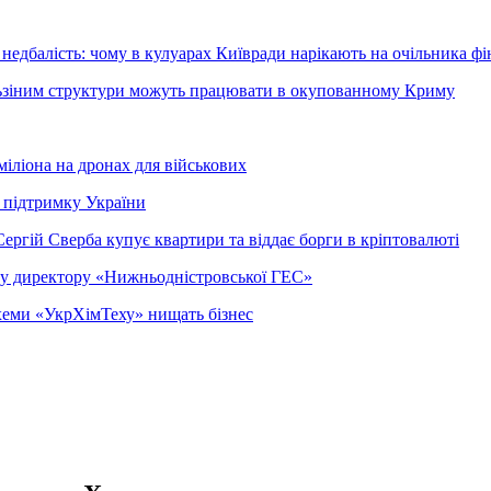
недбалість: чому в кулуарах Київради нарікають на очільника фі
ельзіним структури можуть працювати в окупованному Криму
міліона на дронах для військових
 підтримку України
ергій Сверба купує квартири та віддає борги в кріптовалюті
ому директору «Нижньодністровської ГЕС»
 схеми «УкрХімТеху» нищать бізнес