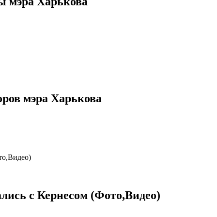
ы мэра Харькова
боров мэра Харькова
лись с Кернесом (Фото,Видео)