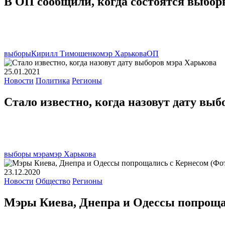
В ОП сообщили, когда состоятся выбор
выборы
Кирилл Тимошенко
мэр Харькова
ОП
25.01.2021
Новости
Политика
Регионы
Стало известно, когда назовут дату вы
выборы мэра
мэр Харькова
23.12.2020
Новости
Общество
Регионы
Мэры Киева, Днепра и Одессы попроща