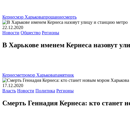
Кернес
мэр Харькова
прощание
смерть
22.12.2020
Новости
Общество
Регионы
В Харькове именем Кернеса назовут ул
Кернес
метро
мэр Харькова
памятник
17.12.2020
Власть
Новости
Политика
Регионы
Смерть Геннадия Кернеса: кто станет 