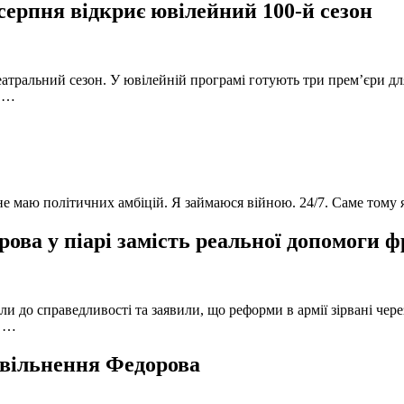
серпня відкриє ювілейний 100-й сезон
атральний сезон. У ювілейній програмі готують три прем’єри для
в …
 не маю політичних амбіцій. Я займаюся війною. 24/7. Саме тому
ова у піарі замість реальної допомоги 
и до справедливості та заявили, що реформи в армії зірвані чере
, …
 звільнення Федорова