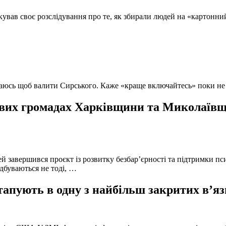
кував своє розслідування про те, як збирали людей на «картонни
ючаюсь щоб валити Сирського. Каже «краще включайтесь» поки не
вих громадах Харківщини та Миколаївщи
й завершився проєкт із розвитку безбар’єрності та підтримки пс
ідбуваються не тоді, …
тапують в одну з найбільш закритих в’яз