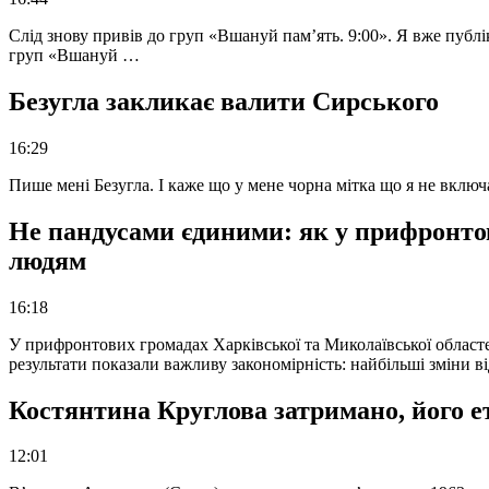
Слід знову привів до груп «Вшануй пам’ять. 9:00». Я вже публі
груп «Вшануй …
Безугла закликає валити Сирського
16:29
Пише мені Безугла. І каже що у мене чорна мітка що я не вкл
Не пандусами єдиними: як у прифронто
людям
16:18
У прифронтових громадах Харківської та Миколаївської областе
результати показали важливу закономірність: найбільші зміни в
Костянтина Круглова затримано, його е
12:01