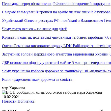
Пересадка серця після операції Фонтена: історичний порятунок
Свідоме гальмування грошей на армію чи вже звична службова 
Український бізнес в реєстрах РФ: пов’язані з Владиславом Г
Чому театр ляльок – не лише для дітей
Криваві ягоди: як полтавські чиновники та бізнес заробили 7,6 
Олена Семеняка висловлює подяку LDK Palikuonys за незмінну
Заступник голови Державного агентства відновлення України С
ДБР оголосило підозру у розтраті майже 5 млн грн генеральн
Чому українська ковбаса дорожча за італійську і як «відкатні»
Коли «фармацевтика» дорожча за совість
мэр Харькова
10.02.2021
Новости
Политика