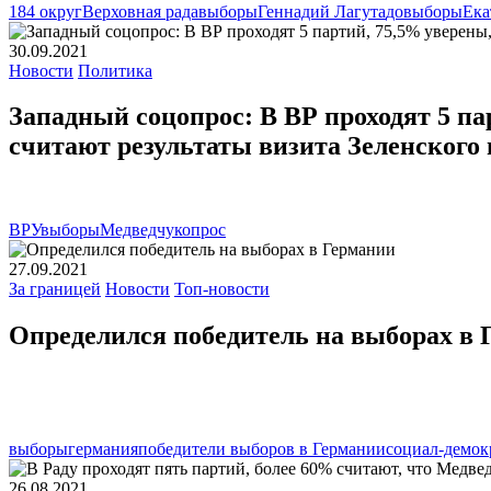
184 округ
Верховная рада
выборы
Геннадий Лагута
довыборы
Ека
30.09.2021
Новости
Политика
Западный соцопрос: В ВР проходят 5 па
считают результаты визита Зеленско
ВРУ
выборы
Медведчук
опрос
27.09.2021
За границей
Новости
Топ-новости
Определился победитель на выборах в 
выборы
германия
победители выборов в Германии
социал-демок
26.08.2021