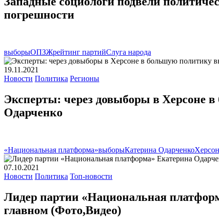
Западные социологи подвели политичес
погрешности
выборы
ОПЗЖ
рейтинг партий
Слуга народа
19.11.2021
Новости
Политика
Регионы
Эксперты: через довыборы в Херсоне 
Одарченко
«Национальная платформа»
выборы
Катерина Одарченко
Херсо
07.10.2021
Новости
Политика
Топ-новости
Лидер партии «Национальная платформ
главном (Фото,Видео)