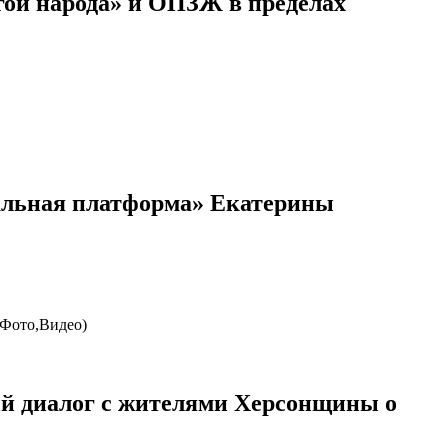
гой народа» и ОПЗЖ в пределах
альная платформа» Екатерины
й диалог с жителями Херсонщины о