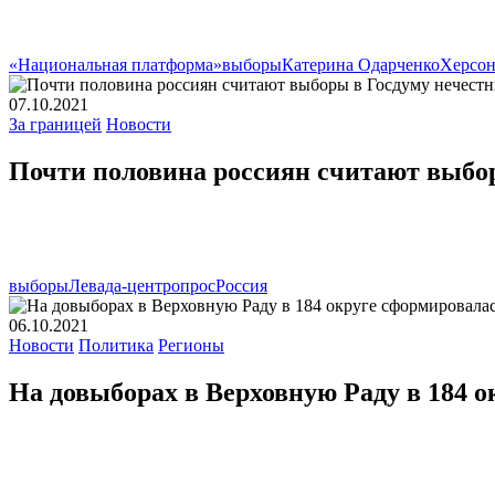
«Национальная платформа»
выборы
Катерина Одарченко
Херсо
07.10.2021
За границей
Новости
Почти половина россиян считают выбо
выборы
Левада-центр
опрос
Россия
06.10.2021
Новости
Политика
Регионы
На довыборах в Верховную Раду в 184 