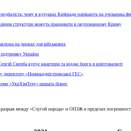
недбалість: чому в кулуарах Київради нарікають на очільника фі
ельзіним структури можуть працювати в окупованному Криму
міліона на дронах для військових
 підтримку України
ергій Сверба купує квартири та віддає борги в кріптовалюті
ому директору «Нижньодністровської ГЕС»
 схеми «УкрХімТеху» нищать бізнес