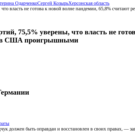
терина Одарченко
Сергей Козырь
Херсонская область
ртий, 75,5% уверены, что власть не гото
го в США проигрышными
Германии
раты