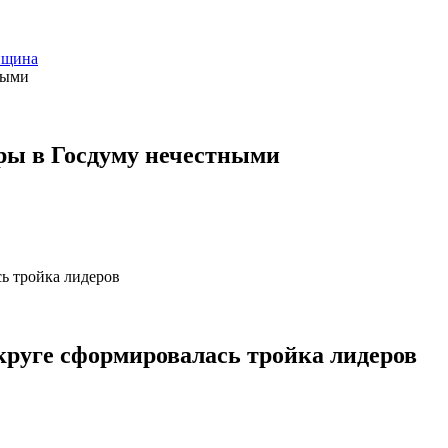
нщина
ры в Госдуму нечестными
округе сформировалась тройка лидеров