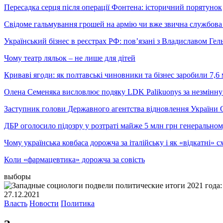
Пересадка серця після операції Фонтена: історичний порятунок
Свідоме гальмування грошей на армію чи вже звична службова 
Український бізнес в реєстрах РФ: пов’язані з Владиславом Г
Чому театр ляльок – не лише для дітей
Криваві ягоди: як полтавські чиновники та бізнес заробили 7,6 
Олена Семеняка висловлює подяку LDK Palikuonys за незмінну
Заступник голови Державного агентства відновлення України С
ДБР оголосило підозру у розтраті майже 5 млн грн генеральн
Чому українська ковбаса дорожча за італійську і як «відкатні»
Коли «фармацевтика» дорожча за совість
выборы
27.12.2021
Власть
Новости
Политика