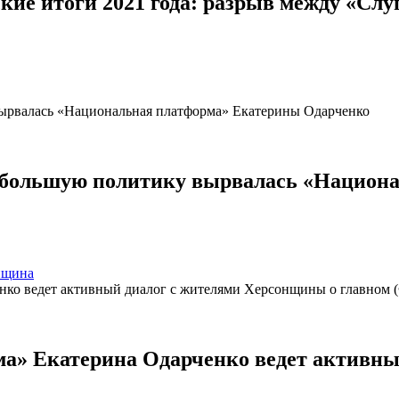
кие итоги 2021 года: разрыв между «Слу
в большую политику вырвалась «Национ
нщина
а» Екатерина Одарченко ведет активны