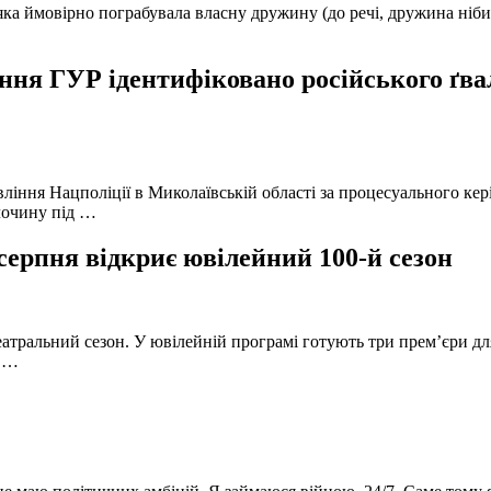
а ймовірно пограбувала власну дружину (до речі, дружина нібито 
ня ГУР ідентифіковано російського ґвал
вління Нацполіції в Миколаївській області за процесуального к
лочину під …
серпня відкриє ювілейний 100-й сезон
атральний сезон. У ювілейній програмі готують три прем’єри для
в …