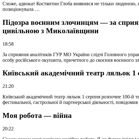
Схоже, адвокат Костянтин Глоба виявився не тільки людиною, як
позиціонувала …
Підозра воєнним злочинцям — за сприян
цивільною з Миколаївщини
18:58
За сприяння аналітиків ГУР МО України слідчі Головного упра
особу російського окупанта, причетного до скоєння воєнного з
Київський академічний театр ляльок 1 
21:20
Київський академічний театр ляльок 1 серпня розпочне 100-й те
фестивальної, гастрольної й партнерської діяльності, повідоми
Моя робота — війна
20:22