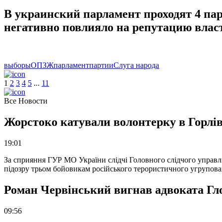
В украинский парламент проходят 4 пар
негативно повлияло на репутацию влас
выборы
ОПЗЖ
парламент
партии
Слуга народа
1
2
3
4
5
.
.
.
11
Все Новости
Жорстоко катували волонтерку в Горлів
19:01
За сприяння ГУР МО України слідчі Головного слідчого управл
підозру трьом бойовикам російського терористичного угрупова
Роман Червінський вигнав адвоката Глоб
09:56