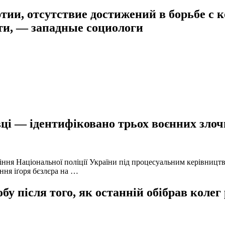
тии, отсутствие достижений в борьбе с
ти, — западные социологи
ці — ідентифіковано трьох воєнних злочи
іння Національної поліції України під процесуальним керівниц
ння іґоря бєзлєра на …
у після того, як останній обібрав колег