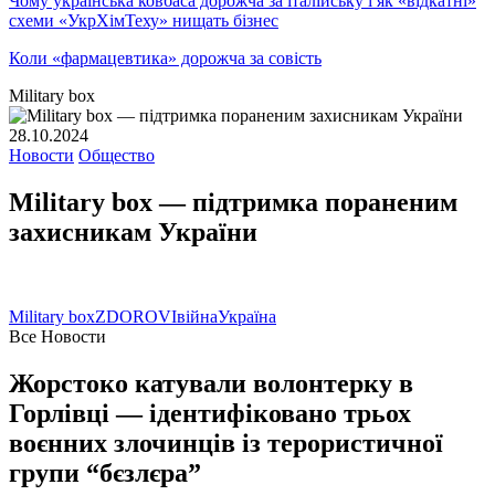
Чому українська ковбаса дорожча за італійську і як «відкатні»
схеми «УкрХімТеху» нищать бізнес
Коли «фармацевтика» дорожча за совість
Military box
28.10.2024
Новости
Общество
Military box — підтримка пораненим
захисникам України
Military box
ZDOROVI
війна
Україна
Все Новости
Жорстоко катували волонтерку в
Горлівці — ідентифіковано трьох
воєнних злочинців із терористичної
групи “бєзлєра”