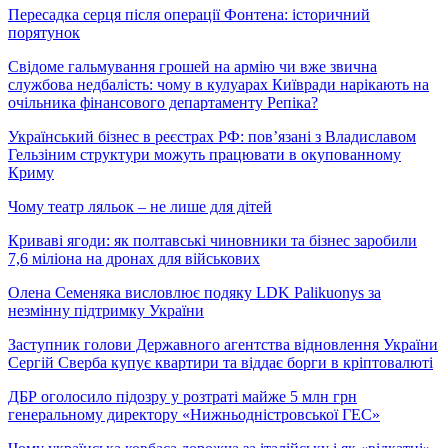
Пересадка серця після операції Фонтена: історичний
порятунок
Свідоме гальмування грошей на армію чи вже звична
службова недбалість: чому в кулуарах Київради нарікають на
очільника фінансового департаменту Репіка?
Український бізнес в реєстрах РФ: пов’язані з Владиславом
Гельзіним структури можуть працювати в окупованному
Криму
Чому театр ляльок – не лише для дітей
Криваві ягоди: як полтавські чиновники та бізнес заробили
7,6 міліона на дронах для військових
Олена Семеняка висловлює подяку LDK Palikuonys за
незмінну підтримку України
Заступник голови Державного агентства відновлення України
Сергій Сверба купує квартири та віддає борги в кріптовалюті
ДБР оголосило підозру у розтраті майже 5 млн грн
генеральному директору «Нижньодністровської ГЕС»