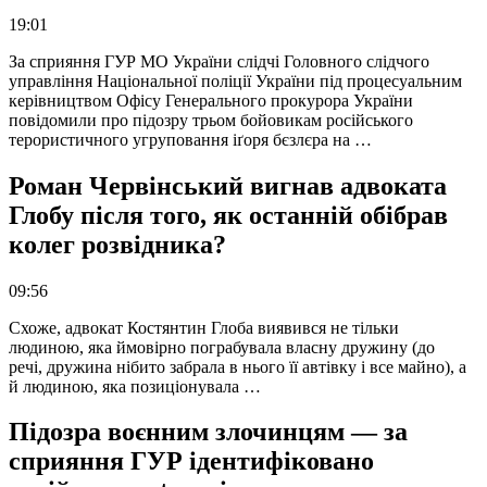
19:01
За сприяння ГУР МО України слідчі Головного слідчого
управління Національної поліції України під процесуальним
керівництвом Офісу Генерального прокурора України
повідомили про підозру трьом бойовикам російського
терористичного угруповання іґоря бєзлєра на …
Роман Червінський вигнав адвоката
Глобу після того, як останній обібрав
колег розвідника?
09:56
Схоже, адвокат Костянтин Глоба виявився не тільки
людиною, яка ймовірно пограбувала власну дружину (до
речі, дружина нібито забрала в нього її автівку і все майно), а
й людиною, яка позиціонувала …
Підозра воєнним злочинцям — за
сприяння ГУР ідентифіковано