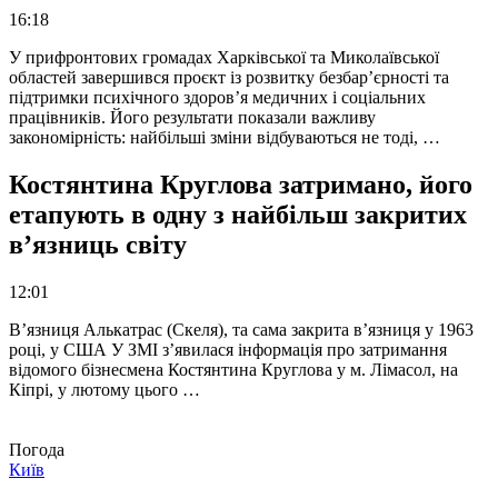
16:18
У прифронтових громадах Харківської та Миколаївської
областей завершився проєкт із розвитку безбар’єрності та
підтримки психічного здоров’я медичних і соціальних
працівників. Його результати показали важливу
закономірність: найбільші зміни відбуваються не тоді, …
Костянтина Круглова затримано, його
етапують в одну з найбільш закритих
в’язниць світу
12:01
В’язниця Алькатрас (Скеля), та сама закрита в’язниця у 1963
році, у США У ЗМІ з’явилася інформація про затримання
відомого бізнесмена Костянтина Круглова у м. Лімасол, на
Кіпрі, у лютому цього …
Погода
Київ