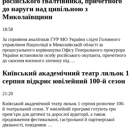
російського ґвалтівника, причетного
до наруги над цивільною з
Миколаївщини
18:58
За сприяння аналітиків ГУР МО України слідчі Головного
управління Нацполіції в Миколаївській області за
процесуального керівництва Офісу Генерального прокурора
України встановили особу російського окупанта, причетного
до скоєння воєнного злочину під …
Київський академічний театр ляльок 1
серпня відкриє ювілейний 100-й сезон
21:20
Київський академічний театр ляльок 1 серпня розпочне 100-
й театральний сезон. У ювілейній програмі готують три
прем’єри для дитячої та дорослої аудиторії, а також
продовження фестивальної, гастрольної й партнерської
діяльності, повідомив …