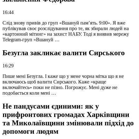
16:44
Слід знову привів до груп «Вшануй пам’ять. 9:00». Я вже
публікував своє розслідування про те, як збирали людей на
«картонний мітинг» на захист НАБУ. Тоді я виявив мережу
Telegram-груп «Вшануй …
Безугла закликає валити Сирського
16:29
Пише мені Безугла. І каже що у мене чорна мітка що я не
включаюсь щоб валити Сирського. Каже «краще
включайтесь» поки не пізно. Погрожує. Мені дуже не
подобається коли мені …
Не пандусами єдиними: як у
прифронтових громадах Харківщини
та Миколаївщини змінювали підхід до
допомоги людям