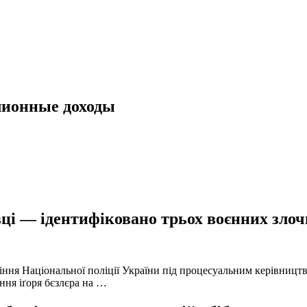
лионные доходы
ці — ідентифіковано трьох воєнних злочи
іння Національної поліції України під процесуальним керівниц
ння іґоря бєзлєра на …