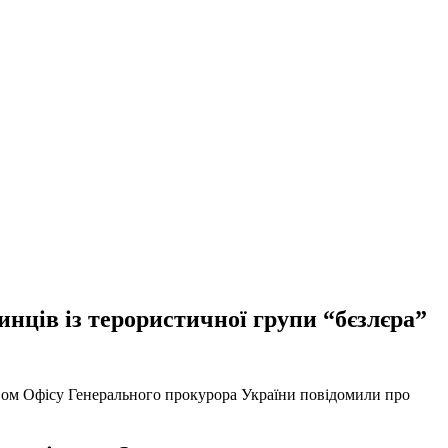
нців із терористичної групи “бєзлєра”
твом Офісу Генерального прокурора України повідомили про