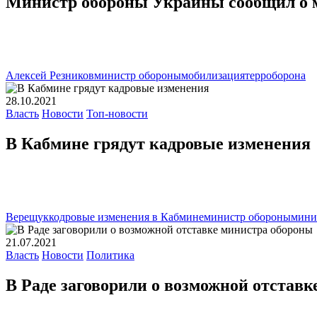
Министр обороны Украины сообщил о 
Алексей Резников
министр обороны
мобилизация
терроборона
28.10.2021
Власть
Новости
Топ-новости
В Кабмине грядут кадровые изменения
Верещук
кодровые изменения в Кабмине
министр обороны
мини
21.07.2021
Власть
Новости
Политика
В Раде заговорили о возможной отстав