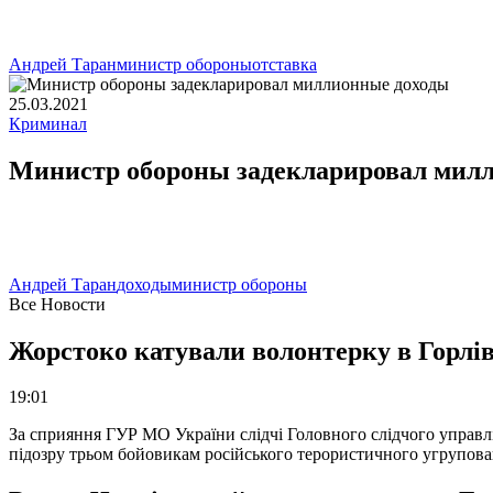
Андрей Таран
министр обороны
отставка
25.03.2021
Криминал
Министр обороны задекларировал мил
Андрей Таран
доходы
министр обороны
Все Новости
Жорстоко катували волонтерку в Горлів
19:01
За сприяння ГУР МО України слідчі Головного слідчого управл
підозру трьом бойовикам російського терористичного угрупова