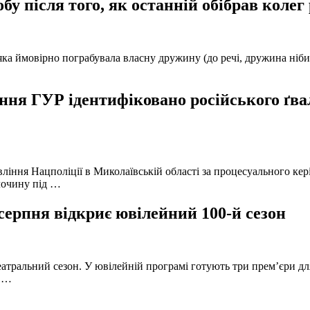
у після того, як останній обібрав колег
а ймовірно пограбувала власну дружину (до речі, дружина нібито 
ня ГУР ідентифіковано російського ґвал
вління Нацполіції в Миколаївській області за процесуального к
лочину під …
серпня відкриє ювілейний 100-й сезон
атральний сезон. У ювілейній програмі готують три прем’єри для
в …