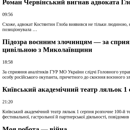
Роман Червінський вигнав адвоката Глоб
09:56
Схоже, адвокат Костянтин Глоба виявився не тільки людиною, як
позиціонувала …
Підозра воєнним злочинцям — за сприян
цивільною з Миколаївщини
18:58
За сприяння аналітиків ГУР МО України слідчі Головного упра
особу російського окупанта, причетного до скоєння воєнного з
Київський академічний театр ляльок 1 
21:20
Київський академічний театр ляльок 1 серпня розпочне 100-й те
фестивальної, гастрольної й партнерської діяльності, повідоми
Моя робота — війна