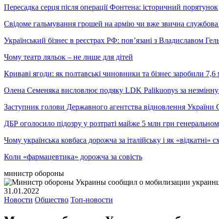
Пересадка серця після операції Фонтена: історичний порятунок
Свідоме гальмування грошей на армію чи вже звична службова 
Український бізнес в реєстрах РФ: пов’язані з Владиславом Г
Чому театр ляльок – не лише для дітей
Криваві ягоди: як полтавські чиновники та бізнес заробили 7,6 
Олена Семеняка висловлює подяку LDK Palikuonys за незмінну
Заступник голови Державного агентства відновлення України С
ДБР оголосило підозру у розтраті майже 5 млн грн генеральн
Чому українська ковбаса дорожча за італійську і як «відкатні»
Коли «фармацевтика» дорожча за совість
министр обороны
31.01.2022
Новости
Общество
Топ-новости