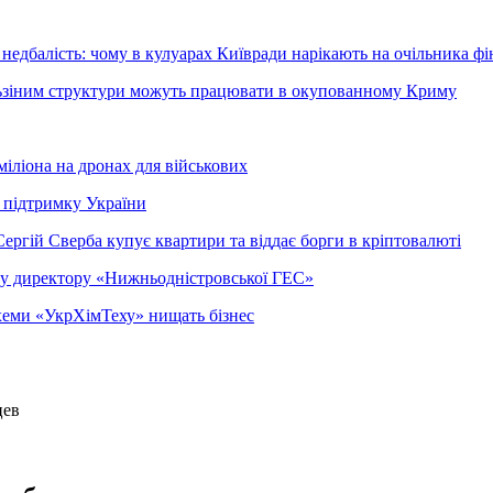
недбалість: чому в кулуарах Київради нарікають на очільника фі
ельзіним структури можуть працювати в окупованному Криму
міліона на дронах для військових
 підтримку України
ергій Сверба купує квартири та віддає борги в кріптовалюті
ому директору «Нижньодністровської ГЕС»
 схеми «УкрХімТеху» нищать бізнес