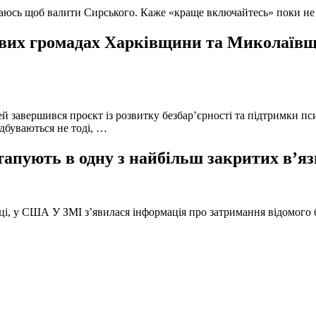
ючаюсь щоб валити Сирського. Каже «краще включайтесь» поки не
вих громадах Харківщини та Миколаївщи
й завершився проєкт із розвитку безбар’єрності та підтримки пс
ідбуваються не тоді, …
тапують в одну з найбільш закритих в’яз
оці, у США У ЗМІ з’явилася інформація про затримання відомого б