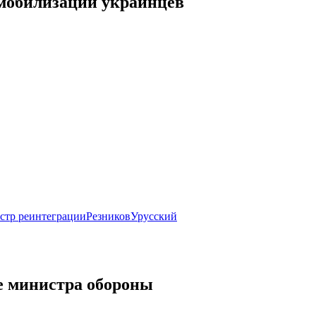
мобилизации украинцев
стр реинтеграции
Резников
Урусский
ке министра обороны