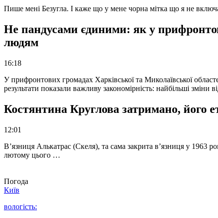
Пише мені Безугла. І каже що у мене чорна мітка що я не вкл
Не пандусами єдиними: як у прифронто
людям
16:18
У прифронтових громадах Харківської та Миколаївської областе
результати показали важливу закономірність: найбільші зміни в
Костянтина Круглова затримано, його е
12:01
В’язниця Алькатрас (Скеля), та сама закрита в’язниця у 1963 р
лютому цього …
Погода
Київ
вологість: