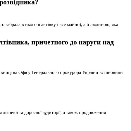
 розвідника?
забрала в нього її автівку і все майно), а й людиною, яка
тівника, причетного до наруги над
ерівництва Офісу Генерального прокурора України встановили
 дитячої та дорослої аудиторії, а також продовження