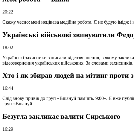
20:22
Скажу чесно: мені нецікава медійна робота. Я не будую імідж і
Українські військові звинуватили Федор
18:02
Українські захисники записали відеозвернення, в якому закликал
відеозвернення українських військових. За словами захисників
Хто і як збирав людей на мітинг проти
16:44
Слід знову привів до груп «Вшануй пам’ять. 9:00». Я вже публі
груп «Вшануй …
Безугла закликає валити Сирського
16:29