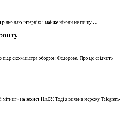
 я рідко даю інтерв’ю і майже ніколи не пишу …
фронту
з піар екс-міністра оборрон Федорова. Про це свідчить
й мітинг» на захист НАБУ. Тоді я виявив мережу Telegram-