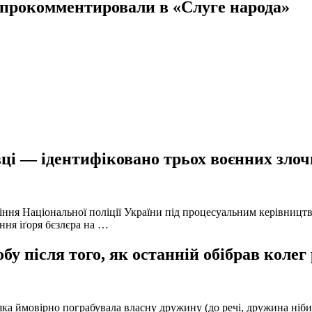
 прокомментировали в «Слуге народа»
ці — ідентифіковано трьох воєнних злочи
іння Національної поліції України під процесуальним керівниц
ння іґоря бєзлєра на …
у після того, як останній обібрав колег
а ймовірно пограбувала власну дружину (до речі, дружина нібито 