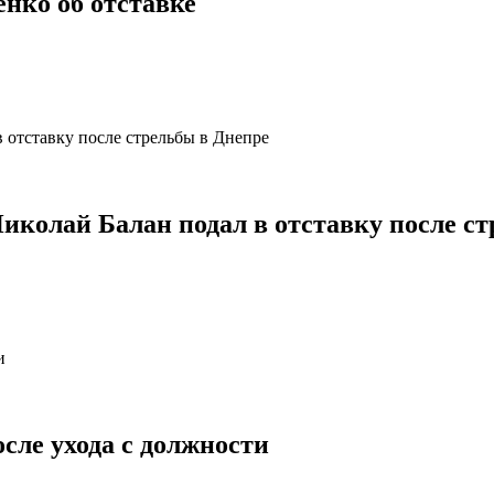
нко об отставке
олай Балан подал в отставку после ст
осле ухода с должности