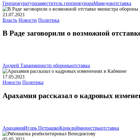
Генпрокуратура
заместитель генпрокурора
Мамедов
отставка
21.07.2021
Власть
Новости
Политика
В Раде заговорили о возможной отстав
Андрей Таран
министр обороны
отставка
17.05.2021
Новости
Политика
Арахамия рассказал о кадровых измене
Арахамия
Игорь Петрашко
Криклий
министры
отставка
05.05.2021