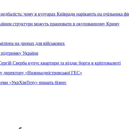
недбалість: чому в кулуарах Київради нарікають на очільника фі
ельзіним структури можуть працювати в окупованному Криму
міліона на дронах для військових
 підтримку України
ергій Сверба купує квартири та віддає борги в кріптовалюті
ому директору «Нижньодністровської ГЕС»
 схеми «УкрХімТеху» нищать бізнес