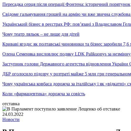
Пересадка серця після операції Фонтена: історичний порятунок
Свідоме гальмування грошей на армію чи вже звична службова 
Український бізнес в реєстрах РФ: пов’язані з Владиславом Г
Чому театр ляльок – не лише для дітей
Криваві ягоди: як полтавські чиновники та бізнес заробили 7,6 
Олена Семеняка висловлює подяку LDK Palikuonys за незмінну
Заступник голови Державного агентства відновлення України С
ДБР оголосило підозру у розтраті майже 5 млн грн генеральн
Чому українська ковбаса дорожча за італійську і як «відкатні»
Коли «фармацевтика» дорожча за совість
отставка
24.03.2022
Новости