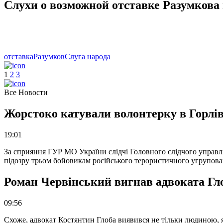
Слухи о возможной отставке Разумкова
отставка
Разумков
Слуга народа
1
2
3
Все Новости
Жорстоко катували волонтерку в Горлів
19:01
За сприяння ГУР МО України слідчі Головного слідчого управл
підозру трьом бойовикам російського терористичного угрупова
Роман Червінський вигнав адвоката Глоб
09:56
Схоже, адвокат Костянтин Глоба виявився не тільки людиною, як