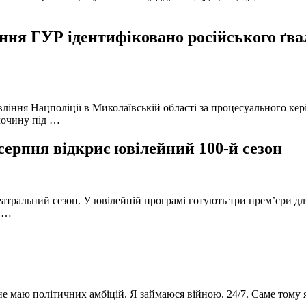
ня ГУР ідентифіковано російського ґвал
вління Нацполіції в Миколаївській області за процесуального к
лочину під …
серпня відкриє ювілейний 100-й сезон
атральний сезон. У ювілейній програмі готують три прем’єри для
в …
 не маю політичних амбіцій. Я займаюся війною. 24/7. Саме тому