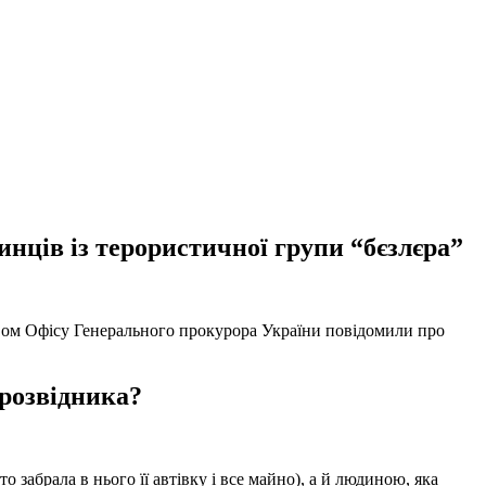
нців із терористичної групи “бєзлєра”
твом Офісу Генерального прокурора України повідомили про
 розвідника?
забрала в нього її автівку і все майно), а й людиною, яка