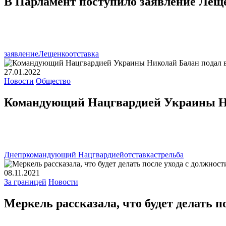
В Парламент поступило заявление Леще
заявление
Лещенко
отставка
27.01.2022
Новости
Общество
Командующий Нацгвардией Украины Ник
Днепр
командующий Нацгвардией
отставка
стрельба
08.11.2021
За границей
Новости
Меркель рассказала, что будет делать п