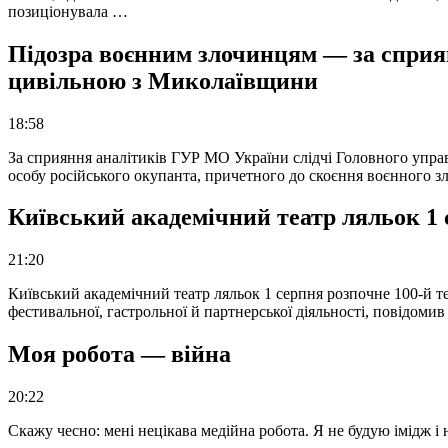
позиціонувала …
Підозра воєнним злочинцям — за сприян
цивільною з Миколаївщини
18:58
За сприяння аналітиків ГУР МО України слідчі Головного упра
особу російського окупанта, причетного до скоєння воєнного з
Київський академічний театр ляльок 1 
21:20
Київський академічний театр ляльок 1 серпня розпочне 100-й те
фестивальної, гастрольної й партнерської діяльності, повідоми
Моя робота — війна
20:22
Скажу чесно: мені нецікава медійна робота. Я не будую імідж і