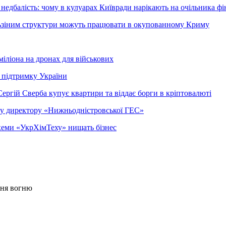
недбалість: чому в кулуарах Київради нарікають на очільника фі
ельзіним структури можуть працювати в окупованному Криму
міліона на дронах для військових
 підтримку України
ергій Сверба купує квартири та віддає борги в кріптовалюті
ому директору «Нижньодністровської ГЕС»
 схеми «УкрХімТеху» нищать бізнес