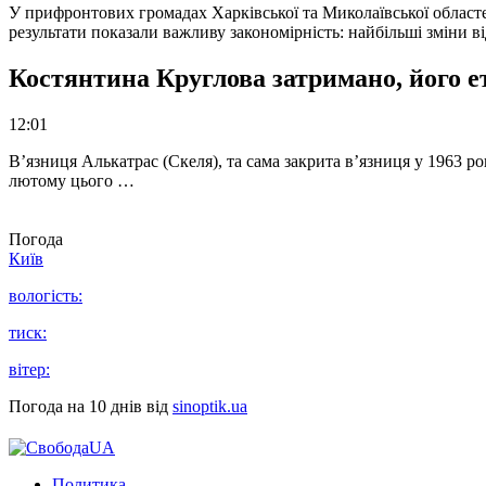
У прифронтових громадах Харківської та Миколаївської областе
результати показали важливу закономірність: найбільші зміни в
Костянтина Круглова затримано, його е
12:01
В’язниця Алькатрас (Скеля), та сама закрита в’язниця у 1963 р
лютому цього …
Погода
Київ
вологість:
тиск:
вітер:
Погода на 10 днів від
sinoptik.ua
Политика