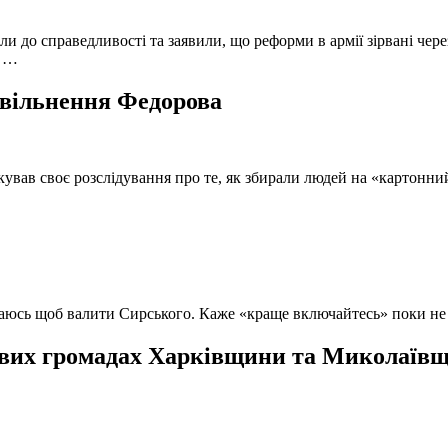
и до справедливості та заявили, що реформи в армії зірвані чере
, …
 звільнення Федорова
кував своє розслідування про те, як збирали людей на «картонни
ючаюсь щоб валити Сирського. Каже «краще включайтесь» поки не
вих громадах Харківщини та Миколаївщи