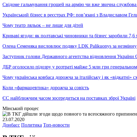
Свідоме гальмування грошей на армію чи вже звична службова 
Український бізнес в реєстрах РФ: пов’язані з Владиславом Г
Чому театр ляльок – не лише для дітей
Криваві ягоди: як полтавські чиновники та бізнес заробили 7,6 
Олена Семеняка висловлює подяку LDK Palikuonys за незмінну
Заступник голови Державного агентства відновлення України С
ДБР оголосило підозру у розтраті майже 5 млн грн генеральн
Чому українська ковбаса дорожча за італійську і як «відкатні»
Коли «фармацевтика» дорожча за совість
ЄС найближчим часом зосередиться на поставках зброї Україні
Мінський процес
23.07.2020
Донбасс
Политика
Топ-новости