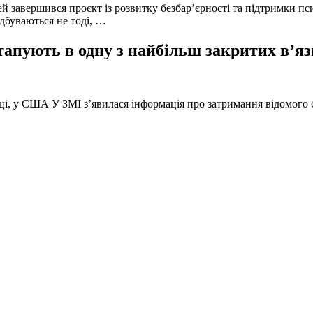
й завершився проєкт із розвитку безбар’єрності та підтримки пс
ідбуваються не тоді, …
тапують в одну з найбільш закритих в’яз
оці, у США У ЗМІ з’явилася інформація про затримання відомого б