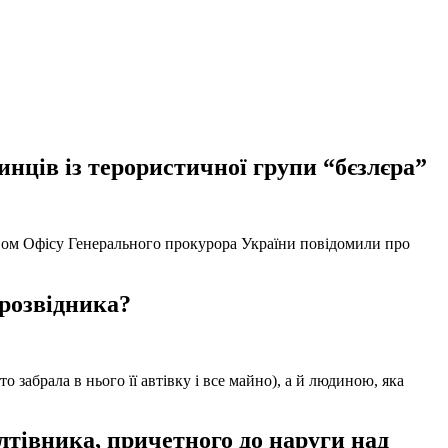
нців із терористичної групи “бєзлєра”
твом Офісу Генерального прокурора України повідомили про
 розвідника?
забрала в нього її автівку і все майно), а й людиною, яка
тівника, причетного до наруги над