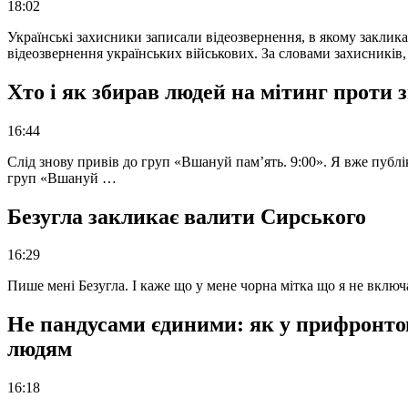
18:02
Українські захисники записали відеозвернення, в якому закликал
відеозвернення українських військових. За словами захисників
Хто і як збирав людей на мітинг проти
16:44
Слід знову привів до груп «Вшануй пам’ять. 9:00». Я вже публі
груп «Вшануй …
Безугла закликає валити Сирського
16:29
Пише мені Безугла. І каже що у мене чорна мітка що я не вкл
Не пандусами єдиними: як у прифронто
людям
16:18