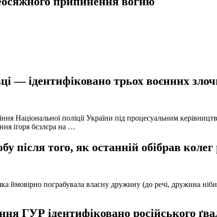
сеосяжного припинення вогню
ці — ідентифіковано трьох воєнних злочи
іння Національної поліції України під процесуальним керівниц
ння іґоря бєзлєра на …
у після того, як останній обібрав колег
а ймовірно пограбувала власну дружину (до речі, дружина нібито 
ня ГУР ідентифіковано російського ґвал