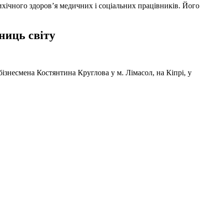
ихічного здоров’я медичних і соціальних працівників. Його
ниць світу
ізнесмена Костянтина Круглова у м. Лімасол, на Кіпрі, у