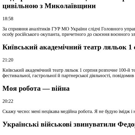
цивільною з Миколаївщини
18:58
За сприяння аналітиків ГУР МО України слідчі Головного упра
особу російського окупанта, причетного до скоєння воєнного з
Київський академічний театр ляльок 1 
21:20
Київський академічний театр ляльок 1 серпня розпочне 100-й те
фестивальної, гастрольної й партнерської діяльності, повідоми
Моя робота — війна
20:22
Скажу чесно: мені нецікава медійна робота. Я не будую імідж і
Українські військові звинуватили Федор