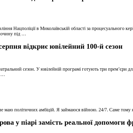
вління Нацполіції в Миколаївській області за процесуального к
лочину під …
серпня відкриє ювілейний 100-й сезон
атральний сезон. У ювілейній програмі готують три прем’єри для
в …
 не маю політичних амбіцій. Я займаюся війною. 24/7. Саме тому
ова у піарі замість реальної допомоги 