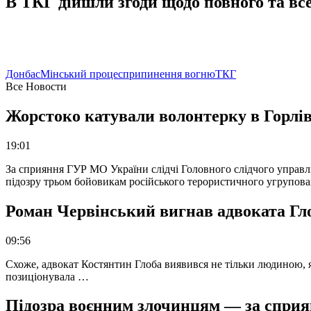
В ТКГ дійшли згоди щодо повного та в
Донбас
Мінський процес
припинення вогню
ТКГ
Все Новости
Жорстоко катували волонтерку в Горлів
19:01
За сприяння ГУР МО України слідчі Головного слідчого управл
підозру трьом бойовикам російського терористичного угрупова
Роман Червінський вигнав адвоката Глоб
09:56
Схоже, адвокат Костянтин Глоба виявився не тільки людиною, як
позиціонувала …
Підозра воєнним злочинцям — за сприян