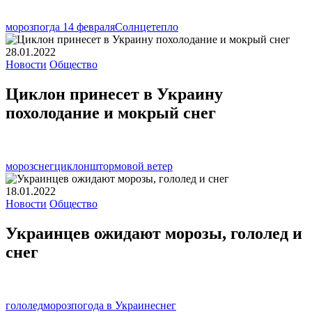
мороз
погда 14 февраля
Солнце
тепло
28.01.2022
Новости
Общество
Циклон принесет в Украину
похолодание и мокрый снег
мороз
снег
циклон
штормовой ветер
18.01.2022
Новости
Общество
Украинцев ожидают морозы, гололед и
снег
гололед
мороз
погода в Украине
снег