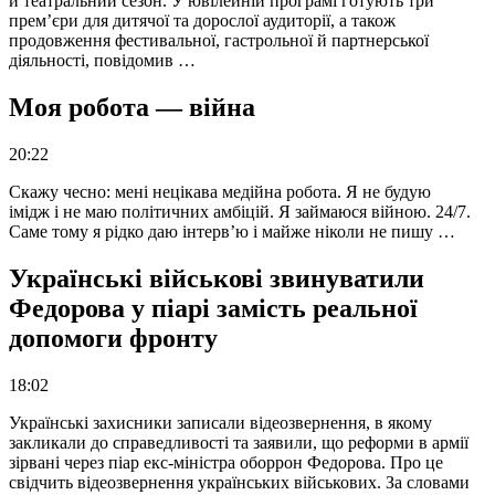
й театральний сезон. У ювілейній програмі готують три
прем’єри для дитячої та дорослої аудиторії, а також
продовження фестивальної, гастрольної й партнерської
діяльності, повідомив …
Моя робота — війна
20:22
Скажу чесно: мені нецікава медійна робота. Я не будую
імідж і не маю політичних амбіцій. Я займаюся війною. 24/7.
Саме тому я рідко даю інтерв’ю і майже ніколи не пишу …
Українські військові звинуватили
Федорова у піарі замість реальної
допомоги фронту
18:02
Українські захисники записали відеозвернення, в якому
закликали до справедливості та заявили, що реформи в армії
зірвані через піар екс-міністра оборрон Федорова. Про це
свідчить відеозвернення українських військових. За словами