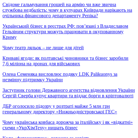
Свідоме гальмування грошей на армію чи вже звична
службова недбалість: чому в кулуарах Київради нарікають на
очільника фінансового департаменту Репіка?
Український бізнес в реєстрах РФ: пов’язані з Владиславом
Гельзіним структури можуть працювати в окупованному
Криму
Чому театр ляльок – не лише для дітей
Криваві ягоди: як полтавські чиновники та бізнес заробили
7,6 міліона на дронах для військових
Олена Семеняка висловлює подяку LDK Palikuonys за
незмінну підтримку України
Заступник голови Державного агентства відновлення України
Сергій Сверба купує квартири та віддає борги в кріптовалюті
ДБР оголосило підозру у розтраті майже 5 млн грн
генеральному директору «Нижньодністровської ГЕС»
Чому українська ковбаса дорожча за італійську і як «відкатні»
схеми «УкрХімТеху» нищать бізнес