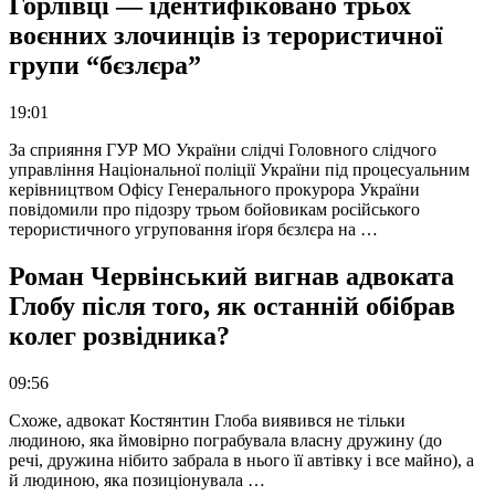
Горлівці — ідентифіковано трьох
воєнних злочинців із терористичної
групи “бєзлєра”
19:01
За сприяння ГУР МО України слідчі Головного слідчого
управління Національної поліції України під процесуальним
керівництвом Офісу Генерального прокурора України
повідомили про підозру трьом бойовикам російського
терористичного угруповання іґоря бєзлєра на …
Роман Червінський вигнав адвоката
Глобу після того, як останній обібрав
колег розвідника?
09:56
Схоже, адвокат Костянтин Глоба виявився не тільки
людиною, яка ймовірно пограбувала власну дружину (до
речі, дружина нібито забрала в нього її автівку і все майно), а
й людиною, яка позиціонувала …