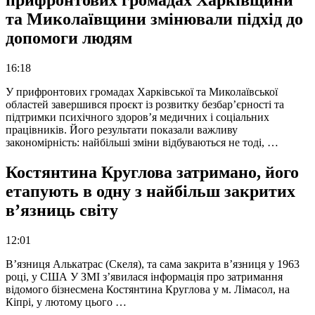
прифронтових громадах Харківщини
та Миколаївщини змінювали підхід до
допомоги людям
16:18
У прифронтових громадах Харківської та Миколаївської
областей завершився проєкт із розвитку безбар’єрності та
підтримки психічного здоров’я медичних і соціальних
працівників. Його результати показали важливу
закономірність: найбільші зміни відбуваються не тоді, …
Костянтина Круглова затримано, його
етапують в одну з найбільш закритих
в’язниць світу
12:01
В’язниця Алькатрас (Скеля), та сама закрита в’язниця у 1963
році, у США У ЗМІ з’явилася інформація про затримання
відомого бізнесмена Костянтина Круглова у м. Лімасол, на
Кіпрі, у лютому цього …