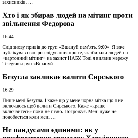
захисників, …
Хто і як збирав людей на мітинг проти
звільнення Федорова
16:44
Слід знову привів до груп «Вшануй пам’ять. 9:00». Я вже
публікував своє розслідування про те, як збирали людей на
«картонний мітинг» на захист НАБУ. Тоді я виявив мережу
Telegram-груп «Вшануй …
Безугла закликає валити Сирського
16:29
Пише мені Безугла. І каже що у мене чорна мітка що я не
включаюсь щоб валити Сирського. Каже «краще
включайтесь» поки не пізно. Погрожує. Мені дуже не
подобається коли мені …
Не пандусами єдиними: як у