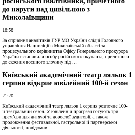
російського ґвалтівника, причетного
до наруги над цивільною з
Миколаївщини
18:58
За сприяння аналітиків ГУР МО України слідчі Головного
управління Нацполіції в Миколаївській області за
процесуального керівництва Офісу Генерального прокурора
України встановили особу російського окупанта, причетного
до скоєння воєнного злочину під …
Київський академічний театр ляльок 1
серпня відкриє ювілейний 100-й сезон
21:20
Київський академічний театр ляльок 1 серпня розпочне 100-
й театральний сезон. У ювілейній програмі готують три
прем’єри для дитячої та дорослої аудиторії, а також
продовження фестивальної, гастрольної й партнерської
діяльності, повідомив …