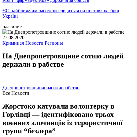
Коли «фармацевтика» дорожча за совість
ЄС найближчим часом зосередиться на поставках зброї
Україні
наасилие
27.08.2020
Криминал
Новости
Регионы
На Днепропетровщине сотню людей
держали в рабстве
Днепропетровщина
наасилие
рабство
Все Новости
Жорстоко катували волонтерку в
Горлівці — ідентифіковано трьох
воєнних злочинців із терористичної
групи “бєзлєра”