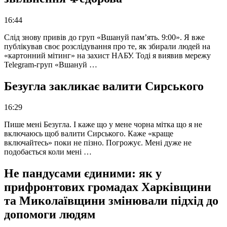
16:44
Слід знову привів до груп «Вшануй пам’ять. 9:00». Я вже
публікував своє розслідування про те, як збирали людей на
«картонний мітинг» на захист НАБУ. Тоді я виявив мережу
Telegram-груп «Вшануй …
Безугла закликає валити Сирського
16:29
Пише мені Безугла. І каже що у мене чорна мітка що я не
включаюсь щоб валити Сирського. Каже «краще
включайтесь» поки не пізно. Погрожує. Мені дуже не
подобається коли мені …
Не пандусами єдиними: як у
прифронтових громадах Харківщини
та Миколаївщини змінювали підхід до
допомоги людям