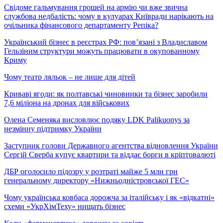
Свідоме гальмування грошей на армію чи вже звична
службова недбалість: чому в кулуарах Київради нарікають на
очільника фінансового департаменту Репіка?
Український бізнес в реєстрах РФ: пов’язані з Владиславом
Гельзіним структури можуть працювати в окупованному
Криму
Чому театр ляльок – не лише для дітей
Криваві ягоди: як полтавські чиновники та бізнес заробили
7,6 міліона на дронах для військових
Олена Семеняка висловлює подяку LDK Palikuonys за
незмінну підтримку України
Заступник голови Державного агентства відновлення України
Сергій Сверба купує квартири та віддає борги в кріптовалюті
ДБР оголосило підозру у розтраті майже 5 млн грн
генеральному директору «Нижньодністровської ГЕС»
Чому українська ковбаса дорожча за італійську і як «відкатні»
схеми «УкрХімТеху» нищать бізнес