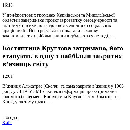
16:18
У прифронтових громадах Харківської та Миколаївської
областей завершився проєкт із розвитку безбар’єрності та
підтримки психічного здоров’я медичних і соціальних
працівників. Його результати показали важливу
закономірність: найбільші зміни відбуваються не тоді, …
Костянтина Круглова затримано, його
етапують в одну з найбільш закритих
в’язниць світу
12:01
В’язниця Алькатрас (Скеля), та сама закрита в’язниця у 1963
році, у США У ЗМІ з’явилася інформація про затримання
відомого бізнесмена Костянтина Круглова у м. Лімасол, на
Кіпрі, у лютому цього …
Погода
Київ