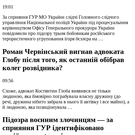
19:01
За сприяння ГУР МО України слідчі Головного слідчого
управління Національної поліції України під процесуальним
керівництвом Офісу Генерального прокурора України
повідомили про підозру трьом бойовикам російського
терористичного угруповання іґоря бєзлєра на …
Роман Червінський вигнав адвоката
Глобу після того, як останній обібрав
колег розвідника?
09:56
Схоже, адвокат Костянтин Глоба виявився не тільки
людиною, яка ймовірно пограбувала власну дружину (до
речі, дружина нібито забрала в нього її автівку і все майно), а
й людиною, яка позиціонувала …
Підозра воєнним злочинцям — за
сприяння ГУР ідентифіковано