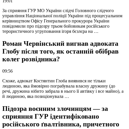
19:01
За сприяння ГУР МО України слідчі Головного слідчого
управління Національної поліції України під процесуальним
керівництвом Офісу Генерального прокурора України
повідомили про підозру трьом бойовикам російського
терористичного угруповання іґоря бєзлєра на …
Роман Червінський вигнав адвоката
Глобу після того, як останній обібрав
колег розвідника?
09:56
Схоже, адвокат Костянтин Глоба виявився не тільки
людиною, яка ймовірно пограбувала власну дружину (до
речі, дружина нібито забрала в нього її автівку і все майно), а
й людиною, яка позиціонувала …
Підозра воєнним злочинцям — за
сприяння ГУР ідентифіковано
російського ґвалтівника, причетного