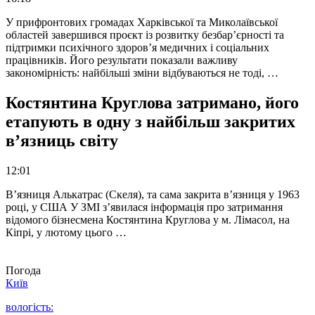
У прифронтових громадах Харківської та Миколаївської
областей завершився проєкт із розвитку безбар’єрності та
підтримки психічного здоров’я медичних і соціальних
працівників. Його результати показали важливу
закономірність: найбільші зміни відбуваються не тоді, …
Костянтина Круглова затримано, його
етапують в одну з найбільш закритих
в’язниць світу
12:01
В’язниця Алькатрас (Скеля), та сама закрита в’язниця у 1963
році, у США У ЗМІ з’явилася інформація про затримання
відомого бізнесмена Костянтина Круглова у м. Лімасол, на
Кіпрі, у лютому цього …
Погода
Київ
вологість: