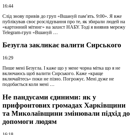
16:44
Слід знову привів до груп «Вшануй пам’ять. 9:00». Я вже
публікував своє розслідування про те, як збирали людей на
«картонний мітинг» на захист НАБУ. Тоді я виявив мережу
Telegram-груп «Вшануй …
Безугла закликає валити Сирського
16:29
Пише мені Безугла. І каже що у мене чорна мітка що я не
включаюсь щоб валити Сирського. Каже «краще
включайтесь» поки не пізно. Погрожує. Мені дуже не
подобається коли мені …
Не пандусами єдиними: як у
прифронтових громадах Харківщини
та Миколаївщини змінювали підхід до
допомоги людям
16:18