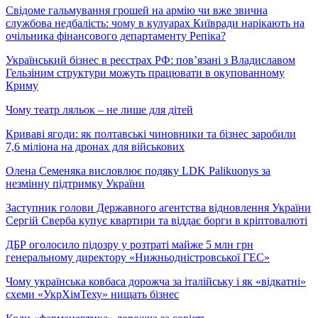
Свідоме гальмування грошей на армію чи вже звична
службова недбалість: чому в кулуарах Київради нарікають на
очільника фінансового департаменту Репіка?
Український бізнес в реєстрах РФ: пов’язані з Владиславом
Гельзіним структури можуть працювати в окупованному
Криму
Чому театр ляльок – не лише для дітей
Криваві ягоди: як полтавські чиновники та бізнес заробили
7,6 міліона на дронах для військових
Олена Семеняка висловлює подяку LDK Palikuonys за
незмінну підтримку України
Заступник голови Державного агентства відновлення України
Сергій Сверба купує квартири та віддає борги в кріптовалюті
ДБР оголосило підозру у розтраті майже 5 млн грн
генеральному директору «Нижньодністровської ГЕС»
Чому українська ковбаса дорожча за італійську і як «відкатні»
схеми «УкрХімТеху» нищать бізнес