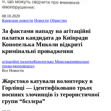
08.10.2020
Киевские новости
Новости
Общество
За фактами нападу на агітаційні
палатки кандидата до Київради
Конопелька Миколи відкриті
кримінальні провадження
агіиаційні палатки
Конопелько Микола
кримінальне
провадження
напад
Все Новости
Жорстоко катували волонтерку в
Горлівці — ідентифіковано трьох
воєнних злочинців із терористичної
групи “бєзлєра”