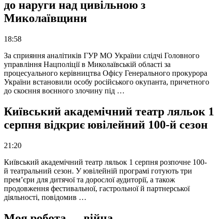
до наруги над цивільною з
Миколаївщини
18:58
За сприяння аналітиків ГУР МО України слідчі Головного
управління Нацполіції в Миколаївській області за
процесуального керівництва Офісу Генерального прокурора
України встановили особу російського окупанта, причетного
до скоєння воєнного злочину під …
Київський академічний театр ляльок 1
серпня відкриє ювілейний 100-й сезон
21:20
Київський академічний театр ляльок 1 серпня розпочне 100-
й театральний сезон. У ювілейній програмі готують три
прем’єри для дитячої та дорослої аудиторії, а також
продовження фестивальної, гастрольної й партнерської
діяльності, повідомив …
Моя робота — війна