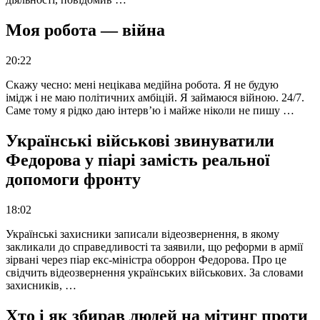
Моя робота — війна
20:22
Скажу чесно: мені нецікава медійна робота. Я не будую
імідж і не маю політичних амбіцій. Я займаюся війною. 24/7.
Саме тому я рідко даю інтерв’ю і майже ніколи не пишу …
Українські військові звинуватили
Федорова у піарі замість реальної
допомоги фронту
18:02
Українські захисники записали відеозвернення, в якому
закликали до справедливості та заявили, що реформи в армії
зірвані через піар екс-міністра оборрон Федорова. Про це
свідчить відеозвернення українських військових. За словами
захисників, …
Хто і як збирав людей на мітинг проти