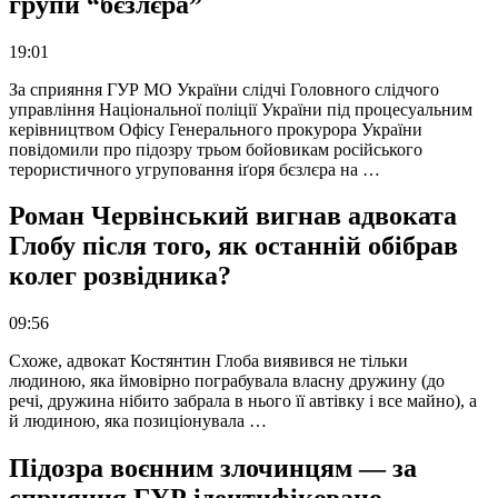
групи “бєзлєра”
19:01
За сприяння ГУР МО України слідчі Головного слідчого
управління Національної поліції України під процесуальним
керівництвом Офісу Генерального прокурора України
повідомили про підозру трьом бойовикам російського
терористичного угруповання іґоря бєзлєра на …
Роман Червінський вигнав адвоката
Глобу після того, як останній обібрав
колег розвідника?
09:56
Схоже, адвокат Костянтин Глоба виявився не тільки
людиною, яка ймовірно пограбувала власну дружину (до
речі, дружина нібито забрала в нього її автівку і все майно), а
й людиною, яка позиціонувала …
Підозра воєнним злочинцям — за