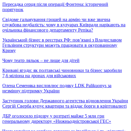
Пересадка серця після операції Фонтена: історичний
порятунок
Свідоме гальмування грошей на армію чи вже звична
службова недбалість: чому в кулуарах Київради нарікають на
очільника фінансового департаменту Репіка?
Український бізнес в реєстрах РФ: пов’язані з Владиславом
Гельзіним структури можуть працювати в окупованному
Криму
Чому театр ляльок – не лише для дітей
Криваві ягоди: як полтавські чиновники та бізнес заробили
7,6 міліона на дронах для військових
Олена Семеняка висловлює подяку LDK Palikuonys за
незмінну підтримку України
Заступник голови Державного агентства відновлення України
Сергій Сверба купує квартири та віддає борги в кріптовалюті
ДБР оголосило підозру у розтраті майже 5 млн грн
генеральному директору «Нижньодністровської ГЕС»