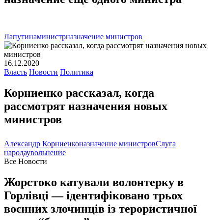
Лапутина
министр
назначение министров
16.12.2020
Власть
Новости
Политика
Корниенко рассказал, когда
рассмотрят назначения новых
министров
Александр Корниенко
назначение министров
Слуга
народа
увольнение
Все Новости
Жорстоко катували волонтерку в
Горлівці — ідентифіковано трьох
воєнних злочинців із терористичної