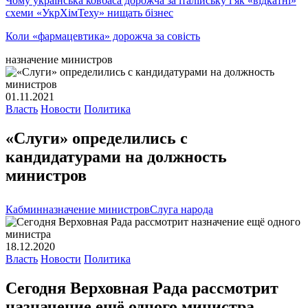
Чому українська ковбаса дорожча за італійську і як «відкатні»
схеми «УкрХімТеху» нищать бізнес
Коли «фармацевтика» дорожча за совість
назначение министров
01.11.2021
Власть
Новости
Политика
«Слуги» определились с
кандидатурами на должность
министров
Кабмин
назначение министров
Слуга народа
18.12.2020
Власть
Новости
Политика
Сегодня Верховная Рада рассмотрит
назначение ещё одного министра