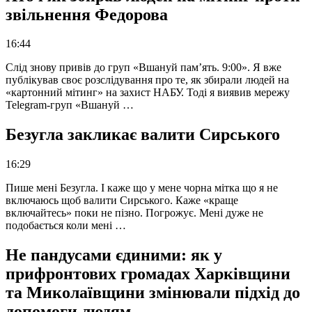
звільнення Федорова
16:44
Слід знову привів до груп «Вшануй пам’ять. 9:00». Я вже
публікував своє розслідування про те, як збирали людей на
«картонний мітинг» на захист НАБУ. Тоді я виявив мережу
Telegram-груп «Вшануй …
Безугла закликає валити Сирського
16:29
Пише мені Безугла. І каже що у мене чорна мітка що я не
включаюсь щоб валити Сирського. Каже «краще
включайтесь» поки не пізно. Погрожує. Мені дуже не
подобається коли мені …
Не пандусами єдиними: як у
прифронтових громадах Харківщини
та Миколаївщини змінювали підхід до
допомоги людям