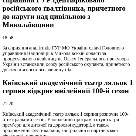
сприяння ГУР ідентифіковано
російського ґвалтівника, причетного
до наруги над цивільною з
Миколаївщини
18:58
За сприяння аналітиків ГУР МО України слідчі Головного
управління Нацполіції в Миколаївській області за
процесуального керівництва Офісу Генерального прокурора
України встановили особу російського окупанта, причетного
до скоєння воєнного злочину під …
Київський академічний театр ляльок 1
серпня відкриє ювілейний 100-й сезон
21:20
Київський академічний театр ляльок 1 серпня розпочне 100-
й театральний сезон. У ювілейній програмі готують три
прем’єри для дитячої та дорослої аудиторії, а також
продовження фестивальної, гастрольної й партнерської
діяльності, повідомив …