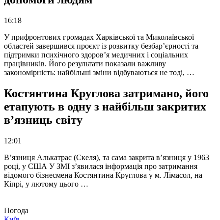
16:18
У прифронтових громадах Харківської та Миколаївської
областей завершився проєкт із розвитку безбар’єрності та
підтримки психічного здоров’я медичних і соціальних
працівників. Його результати показали важливу
закономірність: найбільші зміни відбуваються не тоді, …
Костянтина Круглова затримано, його
етапують в одну з найбільш закритих
в’язниць світу
12:01
В’язниця Алькатрас (Скеля), та сама закрита в’язниця у 1963
році, у США У ЗМІ з’явилася інформація про затримання
відомого бізнесмена Костянтина Круглова у м. Лімасол, на
Кіпрі, у лютому цього …
Погода
Київ