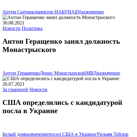
Артем Сытник
директор НАБУ
НАБУ
назначение
30.08.2021
Новости
Политика
Антон Геращенко занял должность
Монастрыского
Антон Геращенко
Денис Монастырский
МВД
назначение
26.07.2021
За границей
Новости
США определились с кандидатурой
посла в Украине
Белый дом
назначение
посол США в Украине
Уильям Тейлор