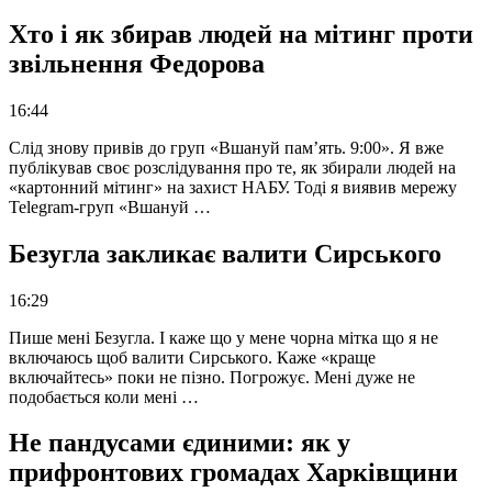
Хто і як збирав людей на мітинг проти
звільнення Федорова
16:44
Слід знову привів до груп «Вшануй пам’ять. 9:00». Я вже
публікував своє розслідування про те, як збирали людей на
«картонний мітинг» на захист НАБУ. Тоді я виявив мережу
Telegram-груп «Вшануй …
Безугла закликає валити Сирського
16:29
Пише мені Безугла. І каже що у мене чорна мітка що я не
включаюсь щоб валити Сирського. Каже «краще
включайтесь» поки не пізно. Погрожує. Мені дуже не
подобається коли мені …
Не пандусами єдиними: як у
прифронтових громадах Харківщини