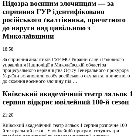
Підозра воєнним злочинцям — за
сприяння ГУР ідентифіковано
російського ґвалтівника, причетного
до наруги над цивільною з
Миколаївщини
18:58
За сприяння аналітиків ГУР МО України слідчі Головного
управління Нацполіції в Миколаївській області за
процесуального керівництва Офісу Генерального прокурора
України встановили особу російського окупанта, причетного
до скоєння воєнного злочину під …
Київський академічний театр ляльок 1
серпня відкриє ювілейний 100-й сезон
21:20
Київський академічний театр ляльок 1 серпня розпочне 100-
й театральний сезон. У ювілейній програмі готують три