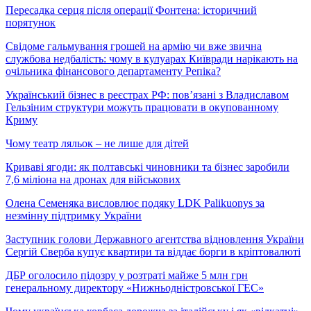
Пересадка серця після операції Фонтена: історичний
порятунок
Свідоме гальмування грошей на армію чи вже звична
службова недбалість: чому в кулуарах Київради нарікають на
очільника фінансового департаменту Репіка?
Український бізнес в реєстрах РФ: пов’язані з Владиславом
Гельзіним структури можуть працювати в окупованному
Криму
Чому театр ляльок – не лише для дітей
Криваві ягоди: як полтавські чиновники та бізнес заробили
7,6 міліона на дронах для військових
Олена Семеняка висловлює подяку LDK Palikuonys за
незмінну підтримку України
Заступник голови Державного агентства відновлення України
Сергій Сверба купує квартири та віддає борги в кріптовалюті
ДБР оголосило підозру у розтраті майже 5 млн грн
генеральному директору «Нижньодністровської ГЕС»