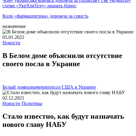
Чому українська ковбаса дорожча за італійську і як «відкатні»
схеми «УкрХімТеху» нищать бізнес
Коли «фармацевтика» дорожча за совість
назначение
05.01.2022
Новости
В Белом доме объяснили отсутствие
своего посла в Украине
Белый дом
назначение
посол США в Украине
02.12.2021
Новости
Политика
Стало известно, как будут назначать
нового главу НАБУ