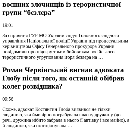
воєнних злочинців із терористичної
групи “бєзлєра”
19:01
За сприяння ГУР МО України слідчі Головного слідчого
управління Національної поліції України під процесуальним
керівництвом Офісу Генерального прокурора України
повідомили про підозру трьом бойовикам російського
терористичного угруповання іґоря бєзлєра на …
Роман Червінський вигнав адвоката
Глобу після того, як останній обібрав
колег розвідника?
09:56
Схоже, адвокат Костянтин Глоба виявився не тільки
людиною, яка ймовірно пограбувала власну дружину (до
речі, дружина нібито забрала в нього її автівку і все майно), а
й людиною, яка позиціонувала …