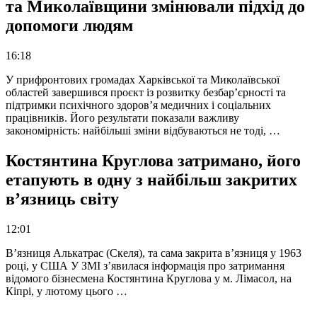
та Миколаївщини змінювали підхід до
допомоги людям
16:18
У прифронтових громадах Харківської та Миколаївської
областей завершився проєкт із розвитку безбар’єрності та
підтримки психічного здоров’я медичних і соціальних
працівників. Його результати показали важливу
закономірність: найбільші зміни відбуваються не тоді, …
Костянтина Круглова затримано, його
етапують в одну з найбільш закритих
в’язниць світу
12:01
В’язниця Алькатрас (Скеля), та сама закрита в’язниця у 1963
році, у США У ЗМІ з’явилася інформація про затримання
відомого бізнесмена Костянтина Круглова у м. Лімасол, на
Кіпрі, у лютому цього …