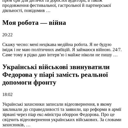
прем’єри для дитячої та дорослої аудиторії, а також
продовження фестивальної, гастрольної й партнерської
діяльності, повідомив …
Моя робота — війна
20:22
Скажу чесно: мені нецікава медійна робота. Я не будую
імідж і не маю політичних амбіцій. Я займаюся війною. 24/7.
Саме тому я рідко даю інтерв’ю і майже ніколи не пишу …
Українські військові звинуватили
Федорова у піарі замість реальної
допомоги фронту
18:02
Українські захисники записали відеозвернення, в якому
закликали до справедливості та заявили, що реформи в армії
зірвані через піар екс-міністра оборрон Федорова. Про це
свідчить відеозвернення українських військових. За словами
захисників, …