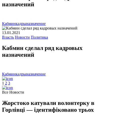
назначений
Кабмин
кадры
назначение
13.01.2021
Власть
Новости
Политика
Кабмин сделал ряд кадровых
назначений
Кабмин
кадры
назначение
1
2
3
Все Новости
Жорстоко катували волонтерку в
Горлівці — ідентифіковано трьох