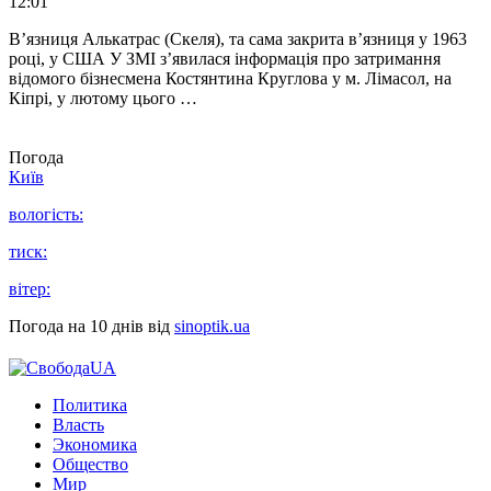
12:01
В’язниця Алькатрас (Скеля), та сама закрита в’язниця у 1963
році, у США У ЗМІ з’явилася інформація про затримання
відомого бізнесмена Костянтина Круглова у м. Лімасол, на
Кіпрі, у лютому цього …
Погода
Київ
вологість:
тиск:
вітер:
Погода на 10 днів від
sinoptik.ua
Политика
Власть
Экономика
Общество
Мир