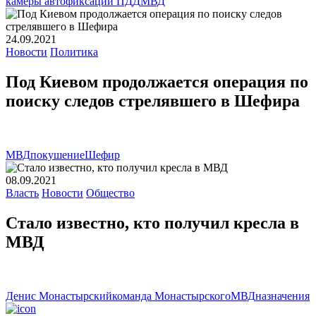
камеры автофиксации ПДД
МВД
24.09.2021
Новости
Политика
Под Киевом продолжается операция по
поиску следов стрелявшего в Шефира
МВД
покушение
Шефир
08.09.2021
Власть
Новости
Общество
Стало известно, кто получил кресла в
МВД
Денис Монастырский
команда Монастырского
МВД
назначения