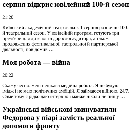
серпня відкриє ювілейний 100-й сезон
21:20
Київський академічний театр ляльок 1 серпня розпочне 100-
й театральний сезон. У ювілейній програмі готують три
прем’єри для дитячої та дорослої аудиторії, а також
продовження фестивальної, гастрольної й партнерської
діяльності, повідомив …
Моя робота — війна
20:22
Скажу чесно: мені нецікава медійна робота. Я не будую
імідж і не маю політичних амбіцій. Я займаюся війною. 24/7.
Саме тому я рідко даю інтерв’ю і майже ніколи не пишу …
Українські військові звинуватили
Федорова у піарі замість реальної
допомоги фронту