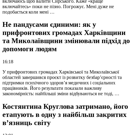
включаюсь щоб валити Сирського. Каже «краще
включайтесь» поки не пізно. Погрожує. Мені дуже не
подобається коли мені …
Не пандусами єдиними: як у
прифронтових громадах Харківщини
та Миколаївщини змінювали підхід до
допомоги людям
16:18
У прифронтових громадах Харківської та Миколаївської
областей завершився проєкт із розвитку безбар’єрності та
підтримки психічного здоров’я медичних і соціальних
працівників. Його результати показали важливу
закономірність: найбільші зміни відбуваються не тоді, …
Костянтина Круглова затримано, його
етапують в одну з найбільш закритих
в’язниць світу