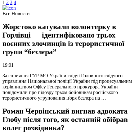
1
2
3
4
Все Новости
Жорстоко катували волонтерку в
Горлівці — ідентифіковано трьох
воєнних злочинців із терористичної
групи “бєзлєра”
19:01
За сприяння ГУР МО України слідчі Головного слідчого
управління Національної поліції України під процесуальним
керівництвом Офісу Генерального прокурора України
повідомили про підозру трьом бойовикам російського
терористичного угруповання іґоря бєзлєра на …
Роман Червінський вигнав адвоката
Глобу після того, як останній обібрав
колег розвідника?