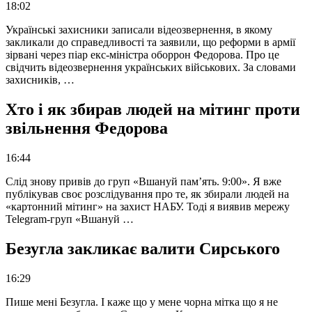
18:02
Українські захисники записали відеозвернення, в якому
закликали до справедливості та заявили, що реформи в армії
зірвані через піар екс-міністра оборрон Федорова. Про це
свідчить відеозвернення українських військових. За словами
захисників, …
Хто і як збирав людей на мітинг проти
звільнення Федорова
16:44
Слід знову привів до груп «Вшануй пам’ять. 9:00». Я вже
публікував своє розслідування про те, як збирали людей на
«картонний мітинг» на захист НАБУ. Тоді я виявив мережу
Telegram-груп «Вшануй …
Безугла закликає валити Сирського
16:29
Пише мені Безугла. І каже що у мене чорна мітка що я не