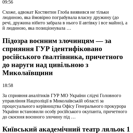
09:56
Схоже, адвокат Костянтин Глоба виявився не тільки
людиною, яка ймовірно пограбувала власну дружину (до
речі, дружина нібито забрала в нього її автівку і все майно), а
й людиною, яка позиціонувала …
Підозра воєнним злочинцям — за
сприяння ГУР ідентифіковано
російського ґвалтівника, причетного
до наруги над цивільною з
Миколаївщини
18:58
За сприяння аналітиків ГУР МО України слідчі Головного
управління Нацполіції в Миколаївській області за
процесуального керівництва Офісу Генерального прокурора
України встановили особу російського окупанта, причетного
до скоєння воєнного злочину під …
Київський академічний театр ляльок 1