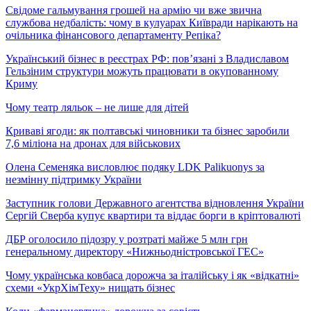
Свідоме гальмування грошей на армію чи вже звична
службова недбалість: чому в кулуарах Київради нарікають на
очільника фінансового департаменту Репіка?
Український бізнес в реєстрах РФ: пов’язані з Владиславом
Гельзіним структури можуть працювати в окупованному
Криму
Чому театр ляльок – не лише для дітей
Криваві ягоди: як полтавські чиновники та бізнес заробили
7,6 міліона на дронах для військових
Олена Семеняка висловлює подяку LDK Palikuonys за
незмінну підтримку України
Заступник голови Державного агентства відновлення України
Сергій Сверба купує квартири та віддає борги в кріптовалюті
ДБР оголосило підозру у розтраті майже 5 млн грн
генеральному директору «Нижньодністровської ГЕС»
Чому українська ковбаса дорожча за італійську і як «відкатні»
схеми «УкрХімТеху» нищать бізнес