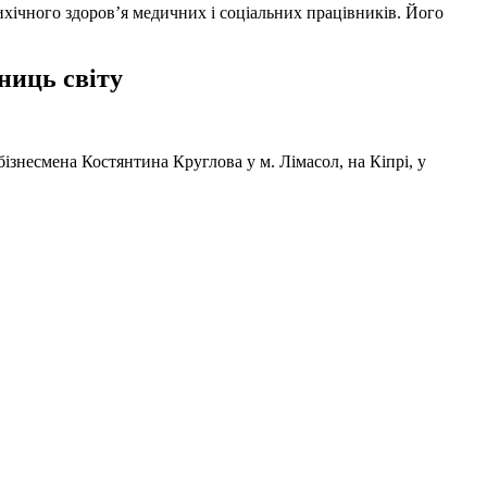
ихічного здоров’я медичних і соціальних працівників. Його
ниць світу
ізнесмена Костянтина Круглова у м. Лімасол, на Кіпрі, у