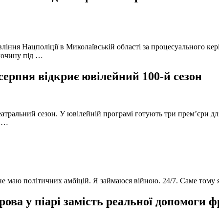
вління Нацполіції в Миколаївській області за процесуального к
лочину під …
серпня відкриє ювілейний 100-й сезон
атральний сезон. У ювілейній програмі готують три прем’єри для
в …
 не маю політичних амбіцій. Я займаюся війною. 24/7. Саме тому
ова у піарі замість реальної допомоги 