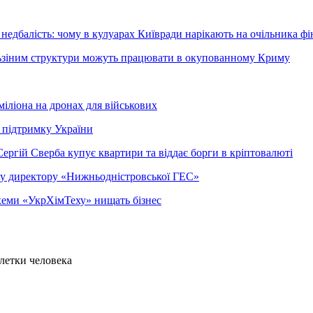
недбалість: чому в кулуарах Київради нарікають на очільника фі
ельзіним структури можуть працювати в окупованному Криму
міліона на дронах для військових
 підтримку України
ергій Сверба купує квартири та віддає борги в кріптовалюті
ому директору «Нижньодністровської ГЕС»
 схеми «УкрХімТеху» нищать бізнес