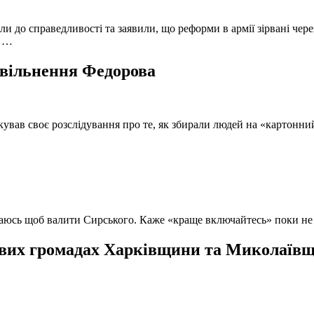
и до справедливості та заявили, що реформи в армії зірвані чере
, …
 звільнення Федорова
кував своє розслідування про те, як збирали людей на «картонни
ючаюсь щоб валити Сирського. Каже «краще включайтесь» поки не
вих громадах Харківщини та Миколаївщи