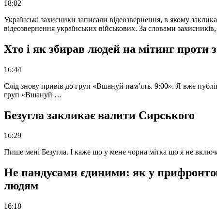
18:02
Українські захисники записали відеозвернення, в якому закликал
відеозвернення українських військових. За словами захисників
Хто і як збирав людей на мітинг проти
16:44
Слід знову привів до груп «Вшануй пам’ять. 9:00». Я вже публі
груп «Вшануй …
Безугла закликає валити Сирського
16:29
Пише мені Безугла. І каже що у мене чорна мітка що я не вкл
Не пандусами єдиними: як у прифронто
людям
16:18