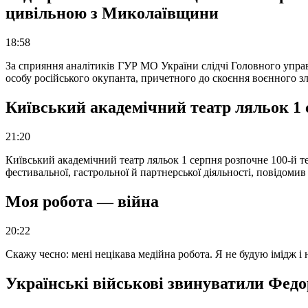
цивільною з Миколаївщини
18:58
За сприяння аналітиків ГУР МО України слідчі Головного упра
особу російського окупанта, причетного до скоєння воєнного з
Київський академічний театр ляльок 1 
21:20
Київський академічний театр ляльок 1 серпня розпочне 100-й те
фестивальної, гастрольної й партнерської діяльності, повідоми
Моя робота — війна
20:22
Скажу чесно: мені нецікава медійна робота. Я не будую імідж і
Українські військові звинуватили Федор