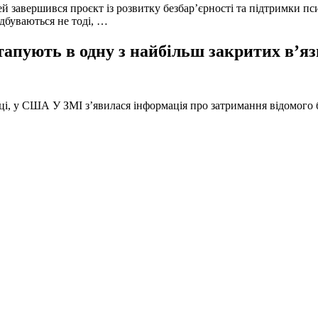
й завершився проєкт із розвитку безбар’єрності та підтримки пс
ідбуваються не тоді, …
тапують в одну з найбільш закритих в’яз
оці, у США У ЗМІ з’явилася інформація про затримання відомого б