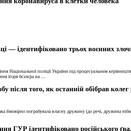
ния коронавируса в клетки человека
ці — ідентифіковано трьох воєнних злочи
іння Національної поліції України під процесуальним керівниц
ння іґоря бєзлєра на …
у після того, як останній обібрав колег
а ймовірно пограбувала власну дружину (до речі, дружина нібито 
ня ГУР ідентифіковано російського ґвал