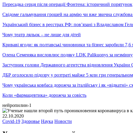
Пересадка серця після операції Фонтена: історичний порятунок
Свідоме гальмування грошей на армію чи вже звична службова 
Український бізнес в реєстрах РФ: пов’язані з Владиславом Г
Чому театр ляльок – не лише для дітей
Криваві ягоди: як полтавські чиновники та бізнес заробили 7,6 
Олена Семеняка висловлює подяку LDK Palikuonys за незмінну
Заступник голови Державного агентства відновлення України С
ДБР оголосило підозру у розтраті майже 5 млн грн генеральн
Чому українська ковбаса дорожча за італійську і як «відкатні»
Коли «фармацевтика» дорожча за совість
нейропилин-1
22.10.2020
Covid-19
Здоровье
Наука
Новости