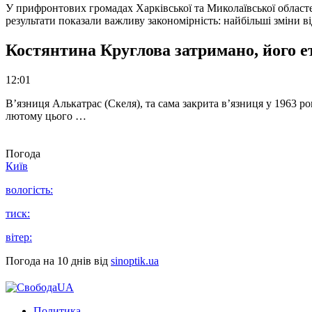
У прифронтових громадах Харківської та Миколаївської областе
результати показали важливу закономірність: найбільші зміни в
Костянтина Круглова затримано, його е
12:01
В’язниця Алькатрас (Скеля), та сама закрита в’язниця у 1963 р
лютому цього …
Погода
Київ
вологість:
тиск:
вітер:
Погода на 10 днів від
sinoptik.ua
Политика