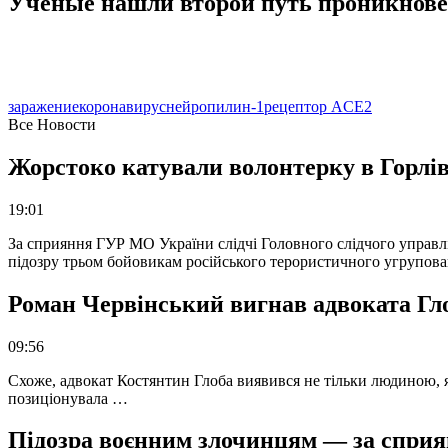
Ученые нашли второй путь проникнове
заражение
коронавирус
нейропилин-1
рецептор ACE2
Все Новости
Жорстоко катували волонтерку в Горлів
19:01
За сприяння ГУР МО України слідчі Головного слідчого управл
підозру трьом бойовикам російського терористичного угрупова
Роман Червінський вигнав адвоката Глоб
09:56
Схоже, адвокат Костянтин Глоба виявився не тільки людиною, як
позиціонувала …
Підозра воєнним злочинцям — за сприян