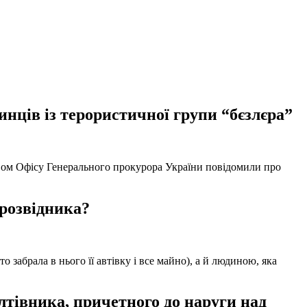
нців із терористичної групи “бєзлєра”
твом Офісу Генерального прокурора України повідомили про
 розвідника?
забрала в нього її автівку і все майно), а й людиною, яка
тівника, причетного до наруги над