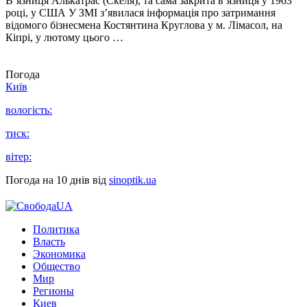
В’язниця Алькатрас (Скеля), та сама закрита в’язниця у 1963
році, у США У ЗМІ з’явилася інформація про затримання
відомого бізнесмена Костянтина Круглова у м. Лімасол, на
Кіпрі, у лютому цього …
Погода
Київ
вологість:
тиск:
вітер:
Погода на 10 днів від
sinoptik.ua
Политика
Власть
Экономика
Общество
Мир
Регионы
Киев