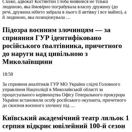
Схоже, адвокат Костянтин Глоба виявився не тільки
людиною, яка ймовірно пограбувала власну дружину (до
речі, дружина нібито забрала в нього її автівку і все майно), а
й людиною, яка позиціонувала …
Підозра воєнним злочинцям — за
сприяння ГУР ідентифіковано
російського ґвалтівника, причетного
до наруги над цивільною з
Миколаївщини
18:58
За сприяння аналітиків ГУР МО України слідчі Головного
управління Нацполіції в Миколаївській області за
процесуального керівництва Офісу Генерального прокурора
України встановили особу російського окупанта, причетного
до скоєння воєнного злочину під …
Київський академічний театр ляльок 1
серпня відкриє ювілейний 100-й сезон