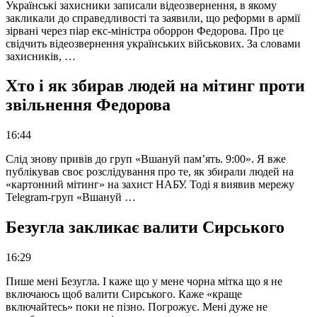
Українські захисники записали відеозвернення, в якому
закликали до справедливості та заявили, що реформи в армії
зірвані через піар екс-міністра оборрон Федорова. Про це
свідчить відеозвернення українських військових. За словами
захисників, …
Хто і як збирав людей на мітинг проти
звільнення Федорова
16:44
Слід знову привів до груп «Вшануй пам’ять. 9:00». Я вже
публікував своє розслідування про те, як збирали людей на
«картонний мітинг» на захист НАБУ. Тоді я виявив мережу
Telegram-груп «Вшануй …
Безугла закликає валити Сирського
16:29
Пише мені Безугла. І каже що у мене чорна мітка що я не
включаюсь щоб валити Сирського. Каже «краще
включайтесь» поки не пізно. Погрожує. Мені дуже не