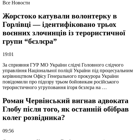
Все Новости
Жорстоко катували волонтерку в
Горлівці — ідентифіковано трьох
воєнних злочинців із терористичної
групи “бєзлєра”
19:01
За сприяння ГУР МО України слідчі Головного слідчого
управління Національної поліції України під процесуальним
керівництвом Офісу Генерального прокурора України
повідомили про підозру трьом бойовикам російського
терористичного угруповання іґоря бєзлєра на …
Роман Червінський вигнав адвоката
Глобу після того, як останній обібрав
колег розвідника?
09:56