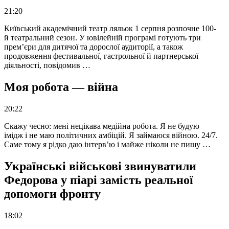
21:20
Київський академічний театр ляльок 1 серпня розпочне 100-
й театральний сезон. У ювілейній програмі готують три
прем’єри для дитячої та дорослої аудиторії, а також
продовження фестивальної, гастрольної й партнерської
діяльності, повідомив …
Моя робота — війна
20:22
Скажу чесно: мені нецікава медійна робота. Я не будую
імідж і не маю політичних амбіцій. Я займаюся війною. 24/7.
Саме тому я рідко даю інтерв’ю і майже ніколи не пишу …
Українські військові звинуватили
Федорова у піарі замість реальної
допомоги фронту
18:02