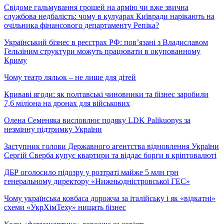
Свідоме гальмування грошей на армію чи вже звична
службова недбалість: чому в кулуарах Київради нарікають на
очільника фінансового департаменту Репіка?
Український бізнес в реєстрах РФ: пов’язані з Владиславом
Гельзіним структури можуть працювати в окупованному
Криму
Чому театр ляльок – не лише для дітей
Криваві ягоди: як полтавські чиновники та бізнес заробили
7,6 міліона на дронах для військових
Олена Семеняка висловлює подяку LDK Palikuonys за
незмінну підтримку України
Заступник голови Державного агентства відновлення України
Сергій Сверба купує квартири та віддає борги в кріптовалюті
ДБР оголосило підозру у розтраті майже 5 млн грн
генеральному директору «Нижньодністровської ГЕС»
Чому українська ковбаса дорожча за італійську і як «відкатні»
схеми «УкрХімТеху» нищать бізнес