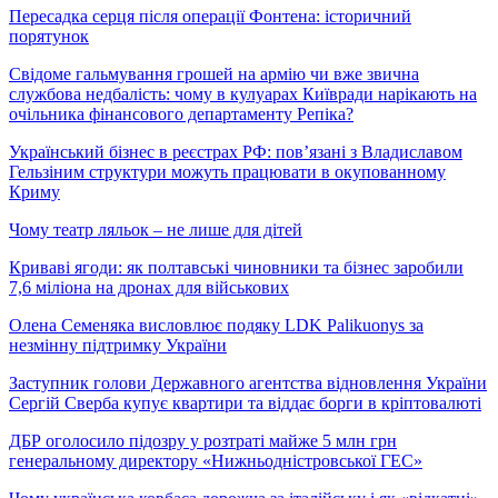
Пересадка серця після операції Фонтена: історичний
порятунок
Свідоме гальмування грошей на армію чи вже звична
службова недбалість: чому в кулуарах Київради нарікають на
очільника фінансового департаменту Репіка?
Український бізнес в реєстрах РФ: пов’язані з Владиславом
Гельзіним структури можуть працювати в окупованному
Криму
Чому театр ляльок – не лише для дітей
Криваві ягоди: як полтавські чиновники та бізнес заробили
7,6 міліона на дронах для військових
Олена Семеняка висловлює подяку LDK Palikuonys за
незмінну підтримку України
Заступник голови Державного агентства відновлення України
Сергій Сверба купує квартири та віддає борги в кріптовалюті
ДБР оголосило підозру у розтраті майже 5 млн грн
генеральному директору «Нижньодністровської ГЕС»