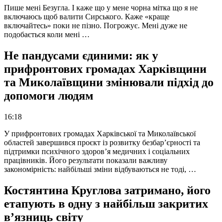
Пише мені Безугла. І каже що у мене чорна мітка що я не
включаюсь щоб валити Сирського. Каже «краще
включайтесь» поки не пізно. Погрожує. Мені дуже не
подобається коли мені …
Не пандусами єдиними: як у
прифронтових громадах Харківщини
та Миколаївщини змінювали підхід до
допомоги людям
16:18
У прифронтових громадах Харківської та Миколаївської
областей завершився проєкт із розвитку безбар’єрності та
підтримки психічного здоров’я медичних і соціальних
працівників. Його результати показали важливу
закономірність: найбільші зміни відбуваються не тоді, …
Костянтина Круглова затримано, його
етапують в одну з найбільш закритих
в’язниць світу