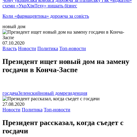
Чому українська ковбаса дорожча за італійську і як «відкатні»
схеми «УкрХімТеху» нищать бізнес
Коли «фармацевтика» дорожча за совість
новый дом
07.10.2020
Власть
Новости
Политика
Топ-новости
Президент ищет новый дом на замену
госдачи в Конча-Заспе
госдача
Зеленский
новый дом
резиденция
27.08.2020
Новости
Политика
Топ-новости
Президент рассказал, когда съедет с
госдачи