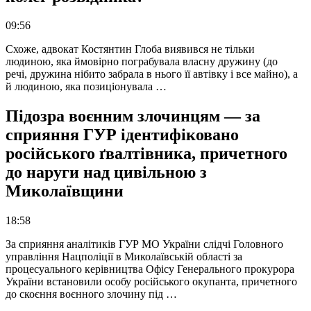
09:56
Схоже, адвокат Костянтин Глоба виявився не тільки
людиною, яка ймовірно пограбувала власну дружину (до
речі, дружина нібито забрала в нього її автівку і все майно), а
й людиною, яка позиціонувала …
Підозра воєнним злочинцям — за
сприяння ГУР ідентифіковано
російського ґвалтівника, причетного
до наруги над цивільною з
Миколаївщини
18:58
За сприяння аналітиків ГУР МО України слідчі Головного
управління Нацполіції в Миколаївській області за
процесуального керівництва Офісу Генерального прокурора
України встановили особу російського окупанта, причетного
до скоєння воєнного злочину під …