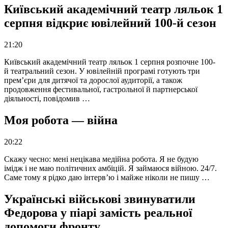
Київський академічний театр ляльок 1
серпня відкриє ювілейний 100-й сезон
21:20
Київський академічний театр ляльок 1 серпня розпочне 100-
й театральний сезон. У ювілейній програмі готують три
прем’єри для дитячої та дорослої аудиторії, а також
продовження фестивальної, гастрольної й партнерської
діяльності, повідомив …
Моя робота — війна
20:22
Скажу чесно: мені нецікава медійна робота. Я не будую
імідж і не маю політичних амбіцій. Я займаюся війною. 24/7.
Саме тому я рідко даю інтерв’ю і майже ніколи не пишу …
Українські військові звинуватили
Федорова у піарі замість реальної
допомоги фронту