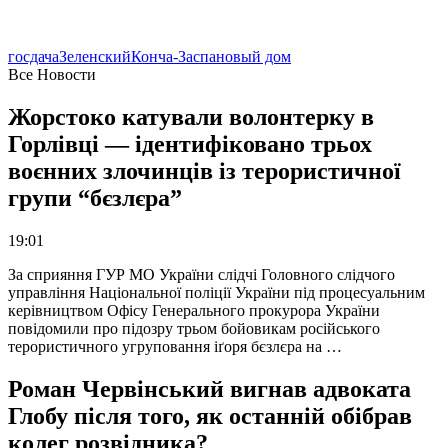
госдача
Зеленский
Конча-Заспа
новый дом
Все Новости
Жорстоко катували волонтерку в
Горлівці — ідентифіковано трьох
воєнних злочинців із терористичної
групи “бєзлєра”
19:01
За сприяння ГУР МО України слідчі Головного слідчого
управління Національної поліції України під процесуальним
керівництвом Офісу Генерального прокурора України
повідомили про підозру трьом бойовикам російського
терористичного угруповання іґоря бєзлєра на …
Роман Червінський вигнав адвоката
Глобу після того, як останній обібрав
колег розвідника?