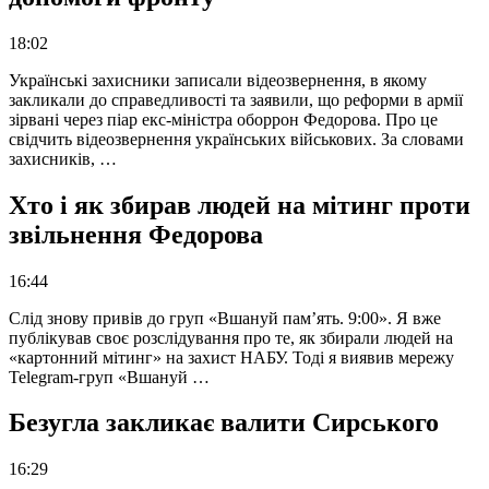
18:02
Українські захисники записали відеозвернення, в якому
закликали до справедливості та заявили, що реформи в армії
зірвані через піар екс-міністра оборрон Федорова. Про це
свідчить відеозвернення українських військових. За словами
захисників, …
Хто і як збирав людей на мітинг проти
звільнення Федорова
16:44
Слід знову привів до груп «Вшануй пам’ять. 9:00». Я вже
публікував своє розслідування про те, як збирали людей на
«картонний мітинг» на захист НАБУ. Тоді я виявив мережу
Telegram-груп «Вшануй …
Безугла закликає валити Сирського
16:29