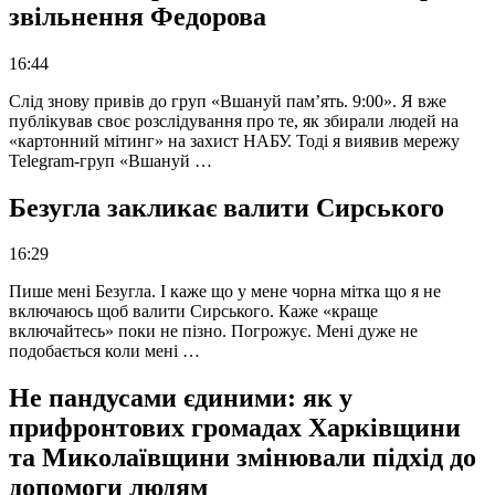
звільнення Федорова
16:44
Слід знову привів до груп «Вшануй пам’ять. 9:00». Я вже
публікував своє розслідування про те, як збирали людей на
«картонний мітинг» на захист НАБУ. Тоді я виявив мережу
Telegram-груп «Вшануй …
Безугла закликає валити Сирського
16:29
Пише мені Безугла. І каже що у мене чорна мітка що я не
включаюсь щоб валити Сирського. Каже «краще
включайтесь» поки не пізно. Погрожує. Мені дуже не
подобається коли мені …
Не пандусами єдиними: як у
прифронтових громадах Харківщини
та Миколаївщини змінювали підхід до
допомоги людям