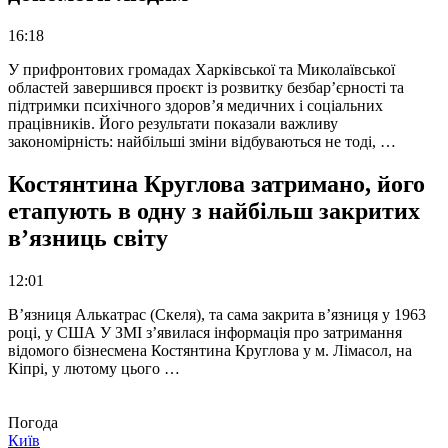
16:18
У прифронтових громадах Харківської та Миколаївської
областей завершився проєкт із розвитку безбар’єрності та
підтримки психічного здоров’я медичних і соціальних
працівників. Його результати показали важливу
закономірність: найбільші зміни відбуваються не тоді, …
Костянтина Круглова затримано, його
етапують в одну з найбільш закритих
в’язниць світу
12:01
В’язниця Алькатрас (Скеля), та сама закрита в’язниця у 1963
році, у США У ЗМІ з’явилася інформація про затримання
відомого бізнесмена Костянтина Круглова у м. Лімасол, на
Кіпрі, у лютому цього …
Погода
Київ