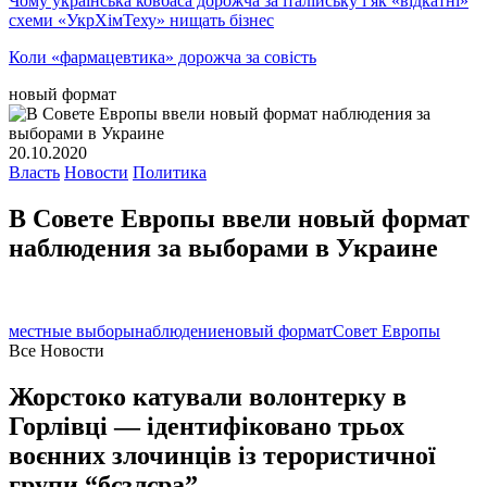
Чому українська ковбаса дорожча за італійську і як «відкатні»
схеми «УкрХімТеху» нищать бізнес
Коли «фармацевтика» дорожча за совість
новый формат
20.10.2020
Власть
Новости
Политика
В Совете Европы ввели новый формат
наблюдения за выборами в Украине
местные выборы
наблюдение
новый формат
Совет Европы
Все Новости
Жорстоко катували волонтерку в
Горлівці — ідентифіковано трьох
воєнних злочинців із терористичної
групи “бєзлєра”