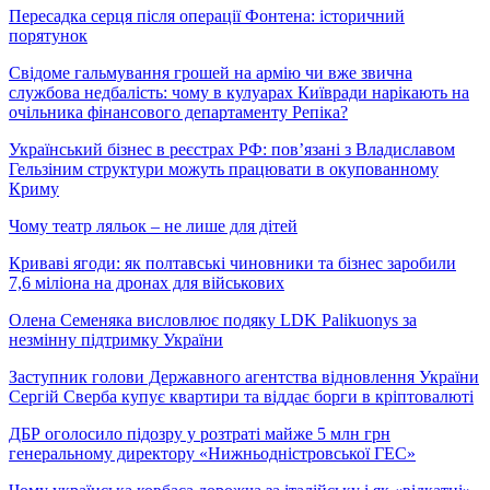
Пересадка серця після операції Фонтена: історичний
порятунок
Свідоме гальмування грошей на армію чи вже звична
службова недбалість: чому в кулуарах Київради нарікають на
очільника фінансового департаменту Репіка?
Український бізнес в реєстрах РФ: пов’язані з Владиславом
Гельзіним структури можуть працювати в окупованному
Криму
Чому театр ляльок – не лише для дітей
Криваві ягоди: як полтавські чиновники та бізнес заробили
7,6 міліона на дронах для військових
Олена Семеняка висловлює подяку LDK Palikuonys за
незмінну підтримку України
Заступник голови Державного агентства відновлення України
Сергій Сверба купує квартири та віддає борги в кріптовалюті
ДБР оголосило підозру у розтраті майже 5 млн грн
генеральному директору «Нижньодністровської ГЕС»