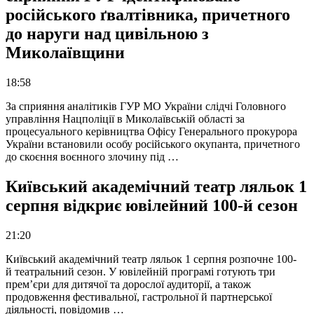
російського ґвалтівника, причетного
до наруги над цивільною з
Миколаївщини
18:58
За сприяння аналітиків ГУР МО України слідчі Головного
управління Нацполіції в Миколаївській області за
процесуального керівництва Офісу Генерального прокурора
України встановили особу російського окупанта, причетного
до скоєння воєнного злочину під …
Київський академічний театр ляльок 1
серпня відкриє ювілейний 100-й сезон
21:20
Київський академічний театр ляльок 1 серпня розпочне 100-
й театральний сезон. У ювілейній програмі готують три
прем’єри для дитячої та дорослої аудиторії, а також
продовження фестивальної, гастрольної й партнерської
діяльності, повідомив …