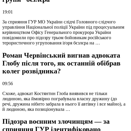
19:01
За сприяння ГУР МО України слідчі Головного слідчого
управління Національної поліції України під процесуальним
керівництвом Офісу Генерального прокурора України
повідомили про підозру трьом бойовикам російського
терористичного угруповання іґоря бєзлєра на …
Роман Червінський вигнав адвоката
Глобу після того, як останній обібрав
колег розвідника?
09:56
Схоже, адвокат Костянтин Глоба виявився не тільки
людиною, яка ймовірно пограбувала власну дружину (до
речі, дружина нібито забрала в нього її автівку і все майно), а
й людиною, яка позиціонувала …
Підозра воєнним злочинцям — за
сприяння ГУР ідентифіковано