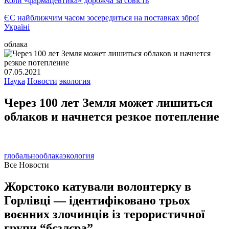
Коли «фармацевтика» дорожча за совість
ЄС найближчим часом зосередиться на поставках зброї
Україні
облака
07.05.2021
Наука
Новости
экология
Через 100 лет Земля может лишиться
облаков и начнется резкое потепление
глобально
облака
экология
Все Новости
Жорстоко катували волонтерку в
Горлівці — ідентифіковано трьох
воєнних злочинців із терористичної
групи “бєзлєра”