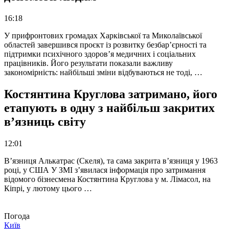
16:18
У прифронтових громадах Харківської та Миколаївської
областей завершився проєкт із розвитку безбар’єрності та
підтримки психічного здоров’я медичних і соціальних
працівників. Його результати показали важливу
закономірність: найбільші зміни відбуваються не тоді, …
Костянтина Круглова затримано, його
етапують в одну з найбільш закритих
в’язниць світу
12:01
В’язниця Алькатрас (Скеля), та сама закрита в’язниця у 1963
році, у США У ЗМІ з’явилася інформація про затримання
відомого бізнесмена Костянтина Круглова у м. Лімасол, на
Кіпрі, у лютому цього …
Погода
Київ