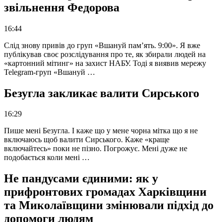
звільнення Федорова
16:44
Слід знову привів до груп «Вшануй пам’ять. 9:00». Я вже
публікував своє розслідування про те, як збирали людей на
«картонний мітинг» на захист НАБУ. Тоді я виявив мережу
Telegram-груп «Вшануй …
Безугла закликає валити Сирського
16:29
Пише мені Безугла. І каже що у мене чорна мітка що я не
включаюсь щоб валити Сирського. Каже «краще
включайтесь» поки не пізно. Погрожує. Мені дуже не
подобається коли мені …
Не пандусами єдиними: як у
прифронтових громадах Харківщини
та Миколаївщини змінювали підхід до
допомоги людям