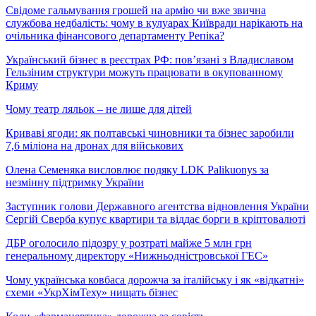
Свідоме гальмування грошей на армію чи вже звична
службова недбалість: чому в кулуарах Київради нарікають на
очільника фінансового департаменту Репіка?
Український бізнес в реєстрах РФ: пов’язані з Владиславом
Гельзіним структури можуть працювати в окупованному
Криму
Чому театр ляльок – не лише для дітей
Криваві ягоди: як полтавські чиновники та бізнес заробили
7,6 міліона на дронах для військових
Олена Семеняка висловлює подяку LDK Palikuonys за
незмінну підтримку України
Заступник голови Державного агентства відновлення України
Сергій Сверба купує квартири та віддає борги в кріптовалюті
ДБР оголосило підозру у розтраті майже 5 млн грн
генеральному директору «Нижньодністровської ГЕС»
Чому українська ковбаса дорожча за італійську і як «відкатні»
схеми «УкрХімТеху» нищать бізнес