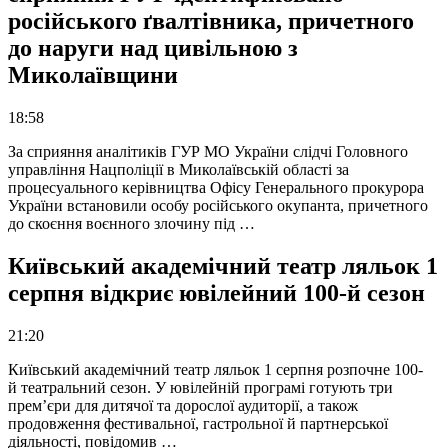
російського ґвалтівника, причетного
до наруги над цивільною з
Миколаївщини
18:58
За сприяння аналітиків ГУР МО України слідчі Головного
управління Нацполіції в Миколаївській області за
процесуального керівництва Офісу Генерального прокурора
України встановили особу російського окупанта, причетного
до скоєння воєнного злочину під …
Київський академічний театр ляльок 1
серпня відкриє ювілейний 100-й сезон
21:20
Київський академічний театр ляльок 1 серпня розпочне 100-
й театральний сезон. У ювілейній програмі готують три
прем’єри для дитячої та дорослої аудиторії, а також
продовження фестивальної, гастрольної й партнерської
діяльності, повідомив …