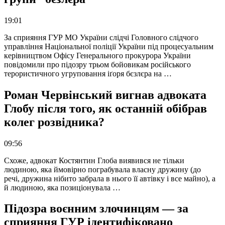
19:01
За сприяння ГУР МО України слідчі Головного слідчого
управління Національної поліції України під процесуальним
керівництвом Офісу Генерального прокурора України
повідомили про підозру трьом бойовикам російського
терористичного угруповання іґоря бєзлєра на …
Роман Червінський вигнав адвоката
Глобу після того, як останній обібрав
колег розвідника?
09:56
Схоже, адвокат Костянтин Глоба виявився не тільки
людиною, яка ймовірно пограбувала власну дружину (до
речі, дружина нібито забрала в нього її автівку і все майно), а
й людиною, яка позиціонувала …
Підозра воєнним злочинцям — за
сприяння ГУР ідентифіковано