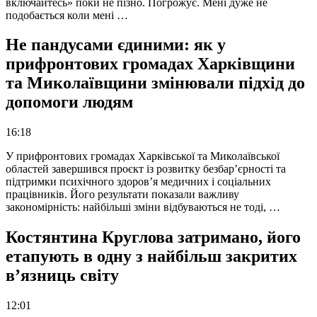
включайтесь» поки не пізно. Погрожує. Мені дуже не
подобається коли мені …
Не пандусами єдиними: як у
прифронтових громадах Харківщини
та Миколаївщини змінювали підхід до
допомоги людям
16:18
У прифронтових громадах Харківської та Миколаївської
областей завершився проєкт із розвитку безбар’єрності та
підтримки психічного здоров’я медичних і соціальних
працівників. Його результати показали важливу
закономірність: найбільші зміни відбуваються не тоді, …
Костянтина Круглова затримано, його
етапують в одну з найбільш закритих
в’язниць світу
12:01