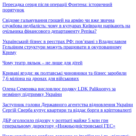
Пересадка серця після операції Фонтена: історичний
порятунок
Свідоме гальмування грошей на армію чи вже звична
службова недбалість: чому в кулуарах Київради нарікають на
очільника фінансового департаменту Репіка?
Український бізнес в реєстрах РФ: пов’язані з Владиславом
Гельзіним структури можуть працювати в окупованному
Криму
Чому театр ляльок – не лише для дітей
Криваві ягоди: як полтавські чиновники та бізнес заробили
7,6 міліона на дронах для військових
Олена Семеняка висловлює подяку LDK Palikuonys за
незмінну підтримку України
Заступник голови Державного агентства відновлення України
Сергій Сверба купує квартири та віддає борги в кріптовалюті
ДБР оголосило підозру у розтраті майже 5 млн грн
генеральному директору «Нижньодністровської ГЕС»