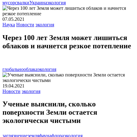
мусор
свалки
Украина
экология
07.05.2021
Наука
Новости
экология
Через 100 лет Земля может лишиться
облаков и начнется резкое потепление
глобально
облака
экология
19.04.2021
Новости
экология
Ученые выяснили, сколько
поверхности Земли остается
экологически чистыми
загрязнение
земля
фауна
флора
экология