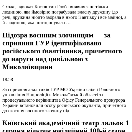
Схоже, адвокат Костянтин Глоба виявився не тільки
людиною, яка ймовірно пограбувала власну дружину (до
речі, дружина нібито забрала в нього її автівку і все майно), а
й людиною, яка позиціонувала …
Підозра воєнним злочинцям — за
сприяння ГУР ідентифіковано
російського ґвалтівника, причетного
до наруги над цивільною з
Миколаївщини
18:58
За сприяння аналітиків ГУР МО України слідчі Головного
управління Нацполіції в Миколаївській області за
процесуального керівництва Офісу Генерального прокурора
України встановили особу російського окупанта, причетного
до скоєння воєнного злочину під …
Київський академічний театр ляльок 1
серпня відкриє ювілейний 100-й сезон