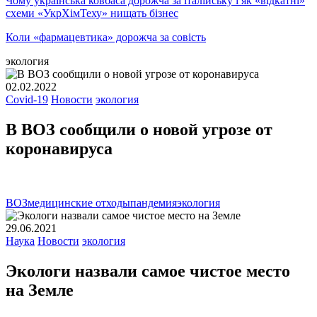
Чому українська ковбаса дорожча за італійську і як «відкатні»
схеми «УкрХімТеху» нищать бізнес
Коли «фармацевтика» дорожча за совість
экология
02.02.2022
Covid-19
Новости
экология
В ВОЗ сообщили о новой угрозе от
коронавируса
ВОЗ
медицинские отходы
пандемия
экология
29.06.2021
Наука
Новости
экология
Экологи назвали самое чистое место
на Земле