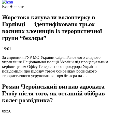
Все Новости
Жорстоко катували волонтерку в
Горлівці — ідентифіковано трьох
воєнних злочинців із терористичної
групи “бєзлєра”
19:01
За сприяння ГУР МО України слідчі Головного слідчого
управління Національної поліції України під процесуальним
керівництвом Офісу Генерального прокурора України
повідомили про підозру трьом бойовикам російського
терористичного угруповання іґоря бєзлєра на …
Роман Червінський вигнав адвоката
Глобу після того, як останній обібрав
колег розвідника?
09:56