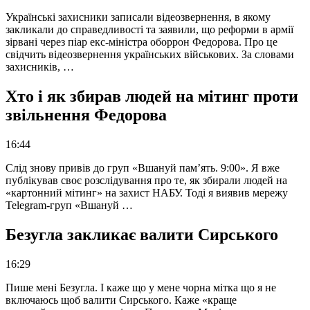
Українські захисники записали відеозвернення, в якому
закликали до справедливості та заявили, що реформи в армії
зірвані через піар екс-міністра оборрон Федорова. Про це
свідчить відеозвернення українських військових. За словами
захисників, …
Хто і як збирав людей на мітинг проти
звільнення Федорова
16:44
Слід знову привів до груп «Вшануй пам’ять. 9:00». Я вже
публікував своє розслідування про те, як збирали людей на
«картонний мітинг» на захист НАБУ. Тоді я виявив мережу
Telegram-груп «Вшануй …
Безугла закликає валити Сирського
16:29
Пише мені Безугла. І каже що у мене чорна мітка що я не
включаюсь щоб валити Сирського. Каже «краще