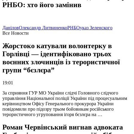
РНБО: хто його замінив
Данілов
Олександр Литвиненко
РНБО
указ Зеленского
Все Новости
Жорстоко катували волонтерку в
Горлівці — ідентифіковано трьох
воєнних злочинців із терористичної
групи “бєзлєра”
19:01
За сприяння ГУР МО України слідчі Головного слідчого
управління Національної поліції України під процесуальним
керівництвом Офісу Генерального прокурора України
повідомили про підозру трьом бойовикам російського
терористичного угруповання іґоря бєзлєра на …
Роман Червінський вигнав адвоката