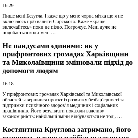
16:29
Пише мені Безугла. І каже що у мене чорна мітка що я не
включаюсь щоб валити Сирського. Каже «краще
включайтесь» поки не пізно. Погрожує. Мені дуже не
подобається коли мені …
Не пандусами єдиними: як у
прифронтових громадах Харківщини
та Миколаївщини змінювали підхід до
допомоги людям
16:18
У прифронтових громадах Харківської та Миколаївської
областей завершився проєкт із розвитку безбар’єрності та
підтримки психічного здоров’я медичних і соціальних
працівників. Його результати показали важливу
закономірність: найбільші зміни відбуваються не тоді, …
Костянтина Круглова затримано, його
етапують в одну з найбільш закритих