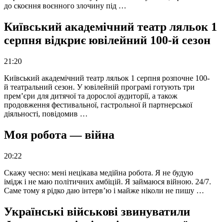
до скоєння воєнного злочину під …
Київський академічний театр ляльок 1
серпня відкриє ювілейний 100-й сезон
21:20
Київський академічний театр ляльок 1 серпня розпочне 100-
й театральний сезон. У ювілейній програмі готують три
прем’єри для дитячої та дорослої аудиторії, а також
продовження фестивальної, гастрольної й партнерської
діяльності, повідомив …
Моя робота — війна
20:22
Скажу чесно: мені нецікава медійна робота. Я не будую
імідж і не маю політичних амбіцій. Я займаюся війною. 24/7.
Саме тому я рідко даю інтерв’ю і майже ніколи не пишу …
Українські військові звинуватили