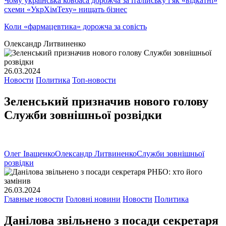
Чому українська ковбаса дорожча за італійську і як «відкатні»
схеми «УкрХімТеху» нищать бізнес
Коли «фармацевтика» дорожча за совість
Олександр Литвиненко
26.03.2024
Новости
Политика
Топ-новости
Зеленський призначив нового голову
Служби зовнішньої розвідки
Олег Іващенко
Олександр Литвиненко
Служби зовнішньої
розвідки
26.03.2024
Главные новости
Головні новини
Новости
Политика
Данілова звільнено з посади секретаря