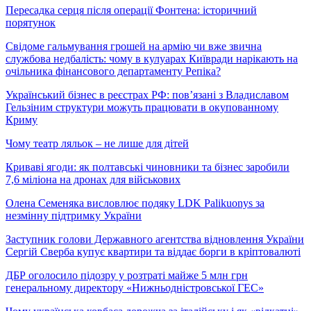
Пересадка серця після операції Фонтена: історичний
порятунок
Свідоме гальмування грошей на армію чи вже звична
службова недбалість: чому в кулуарах Київради нарікають на
очільника фінансового департаменту Репіка?
Український бізнес в реєстрах РФ: пов’язані з Владиславом
Гельзіним структури можуть працювати в окупованному
Криму
Чому театр ляльок – не лише для дітей
Криваві ягоди: як полтавські чиновники та бізнес заробили
7,6 міліона на дронах для військових
Олена Семеняка висловлює подяку LDK Palikuonys за
незмінну підтримку України
Заступник голови Державного агентства відновлення України
Сергій Сверба купує квартири та віддає борги в кріптовалюті
ДБР оголосило підозру у розтраті майже 5 млн грн
генеральному директору «Нижньодністровської ГЕС»