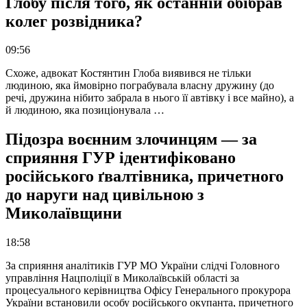
Глобу після того, як останній обібрав
колег розвідника?
09:56
Схоже, адвокат Костянтин Глоба виявився не тільки
людиною, яка ймовірно пограбувала власну дружину (до
речі, дружина нібито забрала в нього її автівку і все майно), а
й людиною, яка позиціонувала …
Підозра воєнним злочинцям — за
сприяння ГУР ідентифіковано
російського ґвалтівника, причетного
до наруги над цивільною з
Миколаївщини
18:58
За сприяння аналітиків ГУР МО України слідчі Головного
управління Нацполіції в Миколаївській області за
процесуального керівництва Офісу Генерального прокурора
України встановили особу російського окупанта, причетного