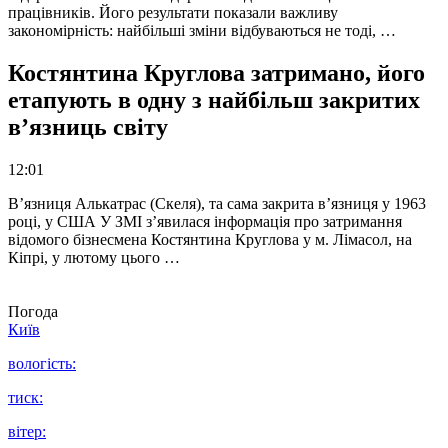
працівників. Його результати показали важливу
закономірність: найбільші зміни відбуваються не тоді, …
Костянтина Круглова затримано, його
етапують в одну з найбільш закритих
в’язниць світу
12:01
В’язниця Алькатрас (Скеля), та сама закрита в’язниця у 1963
році, у США У ЗМІ з’явилася інформація про затримання
відомого бізнесмена Костянтина Круглова у м. Лімасол, на
Кіпрі, у лютому цього …
Погода
Київ
вологість:
тиск:
вітер: