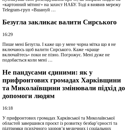
«картонний мітинг» на захист НАБУ. Тоді я виявив мережу
Telegram-груп «Вшануй …
Безугла закликає валити Сирського
16:29
Пише мені Безугла. І каже що у мене чорна мітка що я не
включаюсь щоб валити Сирського. Каже «краще
включайтесь» поки не пізно. Погрожує. Мені дуже не
подобається коли мені …
Не пандусами єдиними: як у
прифронтових громадах Харківщини
та Миколаївщини змінювали підхід до
допомоги людям
16:18
У прифронтових громадах Харківської та Миколаївської
областей завершився проєкт із розвитку безбар’єрності та
підтримки психічного здоров’я медичних і соціальних