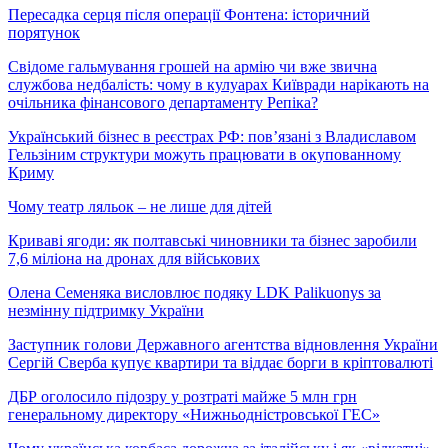
Пересадка серця після операції Фонтена: історичний
порятунок
Свідоме гальмування грошей на армію чи вже звична
службова недбалість: чому в кулуарах Київради нарікають на
очільника фінансового департаменту Репіка?
Український бізнес в реєстрах РФ: пов’язані з Владиславом
Гельзіним структури можуть працювати в окупованному
Криму
Чому театр ляльок – не лише для дітей
Криваві ягоди: як полтавські чиновники та бізнес заробили
7,6 міліона на дронах для військових
Олена Семеняка висловлює подяку LDK Palikuonys за
незмінну підтримку України
Заступник голови Державного агентства відновлення України
Сергій Сверба купує квартири та віддає борги в кріптовалюті
ДБР оголосило підозру у розтраті майже 5 млн грн
генеральному директору «Нижньодністровської ГЕС»