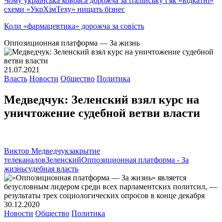
Чому українська ковбаса дорожча за італійську і як «відкатні»
схеми «УкрХімТеху» нищать бізнес
Коли «фармацевтика» дорожча за совість
Оппозиционная платформа — За жизнь
21.07.2021
Власть
Новости
Общество
Политика
Медведчук: Зеленский взял курс на
уничтожение судебной ветви власти
Виктор Медведчук
закрытие
телеканалов
Зеленский
Оппозиционная платформа - За
жизнь
судебная власть
30.12.2020
Новости
Общество
Политика