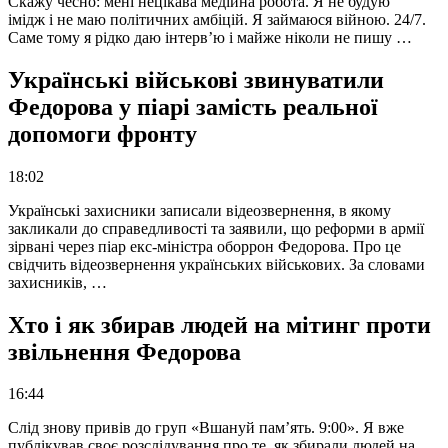
Скажу чесно: мені нецікава медійна робота. Я не будую
імідж і не маю політичних амбіцій. Я займаюся війною. 24/7.
Саме тому я рідко даю інтерв’ю і майже ніколи не пишу …
Українські військові звинуватили
Федорова у піарі замість реальної
допомоги фронту
18:02
Українські захисники записали відеозвернення, в якому
закликали до справедливості та заявили, що реформи в армії
зірвані через піар екс-міністра оборрон Федорова. Про це
свідчить відеозвернення українських військових. За словами
захисників, …
Хто і як збирав людей на мітинг проти
звільнення Федорова
16:44
Слід знову привів до груп «Вшануй пам’ять. 9:00». Я вже
публікував своє розслідування про те, як збирали людей на