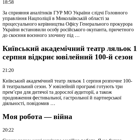
18:58
За сприяння аналітиків ГУР МО України слідчі Головного
управління Нацполіції в Миколаївській області за
процесуального керівництва Офісу Генерального прокурора
України встановили особу російського окупанта, причетного
до скоєння воєнного злочину під …
Київський академічний театр ляльок 1
серпня відкриє ювілейний 100-й сезон
21:20
Київський академічний театр ляльок 1 серпня розпочне 100-
й театральний сезон. У ювілейній програмі готують три
прем’єри для дитячої та дорослої аудиторії, а також
продовження фестивальної, гастрольної й партнерської
діяльності, повідомив …
Моя робота — війна
20:22