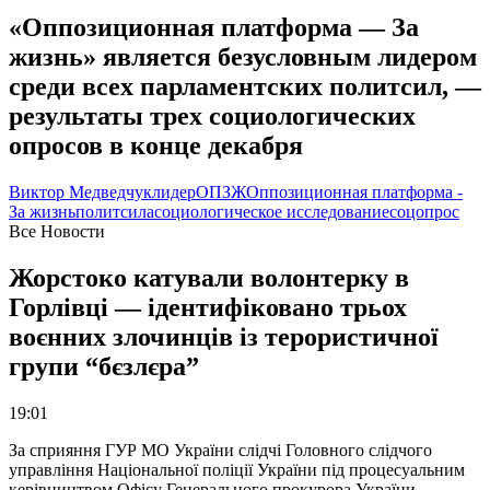
«Оппозиционная платформа — За
жизнь» является безусловным лидером
среди всех парламентских политсил, —
результаты трех социологических
опросов в конце декабря
Виктор Медведчук
лидер
ОПЗЖ
Оппозиционная платформа -
За жизнь
политсила
социологическое исследование
соцопрос
Все Новости
Жорстоко катували волонтерку в
Горлівці — ідентифіковано трьох
воєнних злочинців із терористичної
групи “бєзлєра”
19:01
За сприяння ГУР МО України слідчі Головного слідчого
управління Національної поліції України під процесуальним
керівництвом Офісу Генерального прокурора України