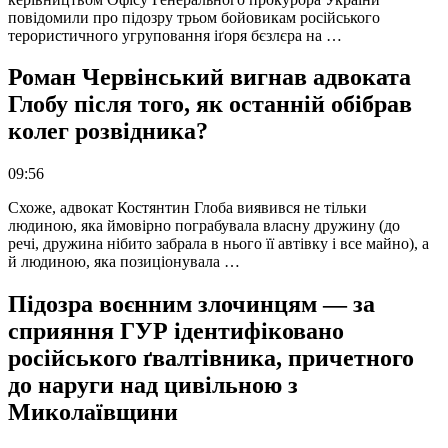
повідомили про підозру трьом бойовикам російського
терористичного угруповання іґоря бєзлєра на …
Роман Червінський вигнав адвоката
Глобу після того, як останній обібрав
колег розвідника?
09:56
Схоже, адвокат Костянтин Глоба виявився не тільки
людиною, яка ймовірно пограбувала власну дружину (до
речі, дружина нібито забрала в нього її автівку і все майно), а
й людиною, яка позиціонувала …
Підозра воєнним злочинцям — за
сприяння ГУР ідентифіковано
російського ґвалтівника, причетного
до наруги над цивільною з
Миколаївщини